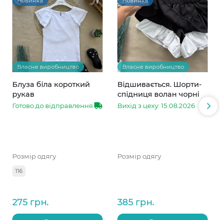
Новинка
Новинка
Власне виробництво
Власне виробництво
Блуза біла короткий
Відшивається. Шорти-
рукав
спідниця волан чорні
Готово до відправлення
Вихід з цеху: 15.08.2026
Розмір одягу
Розмір одягу
116
275 грн.
385 грн.