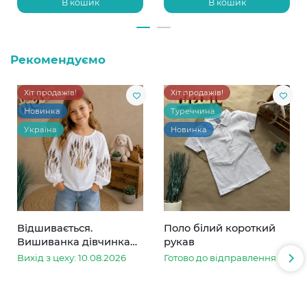
В кошик
В кошик
Рекомендуємо
Хіт продажів!
Хіт продажів!
Новинка
Туреччина
Україна
Новинка
Відшивається.
Поло білий короткий
Вишиванка дівчинка
рукав
колоски
Вихід з цеху: 10.08.2026
Готово до відправлення