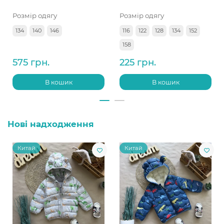
Розмір одягу
Розмір одягу
134
140
146
116
122
128
134
152
158
575 грн.
225 грн.
В кошик
В кошик
Нові надходження
Китай
Китай