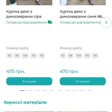
Куртка демі з
Куртка демі з
динозаврами сіра
динозаврами синя 86-
110
Готово до відправлення
Готово до відправлення
Розмір одягу
Розмір одягу
92
98
104
110
116
92
98
104
110
116
475 грн.
475 грн.
В кошик
В кошик
Корисні матеріали