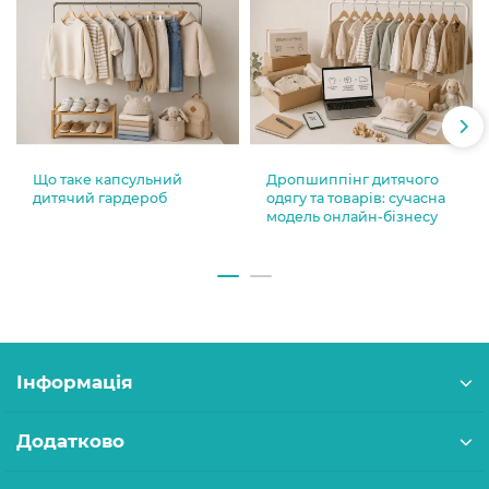
Що таке капсульний
Дропшиппінг дитячого
дитячий гардероб
одягу та товарів: сучасна
модель онлайн-бізнесу
Інформація
Додатково