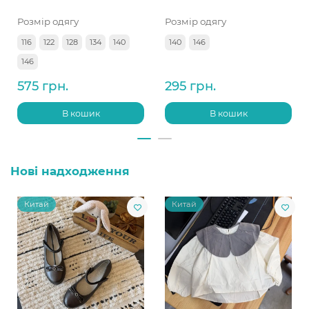
Розмір одягу
Розмір одягу
116
122
128
134
140
140
146
146
575 грн.
295 грн.
В кошик
В кошик
Нові надходження
Китай
Китай