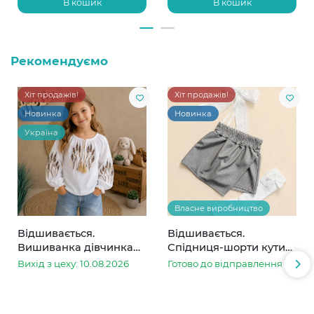
В кошик
В кошик
Рекомендуємо
Хіт продажів!
Хіт продажів!
Новинка
Новинка
Україна
Власне виробництво
Відшивається.
Відшивається.
Вишиванка дівчинка
Спідниця-шорти кутик
колоски
сіра в смужку
Вихід з цеху: 10.08.2026
Готово до відправлення