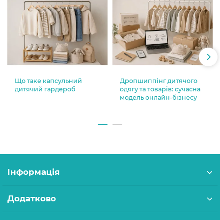
Що таке капсульний
Дропшиппінг дитячого
дитячий гардероб
одягу та товарів: сучасна
модель онлайн-бізнесу
Інформація
Додатково