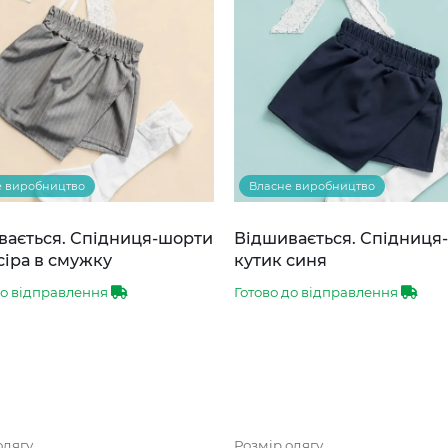
е виробництво
Власне виробництво
вається. Спідниця-шорти
Відшивається. Спідниця
сіра в смужку
кутик синя
до відправлення
Готово до відправлення
одягу
Розмір одягу