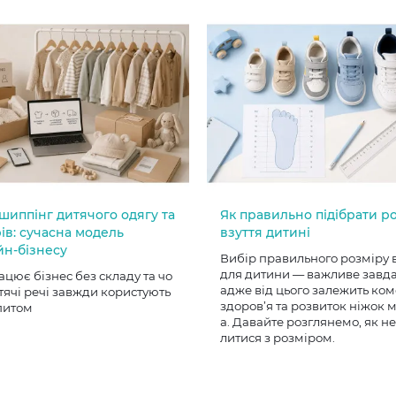
шиппінг дитячого одягу та
Як правильно підібрати р
ів: сучасна модель
взуття дитині
йн-бізнесу
Вибір правильного розміру 
для дитини — важливе завд
ацює бізнес без складу та чо
адже від цього залежить ком
тячі речі завжди користують
здоров’я та розвиток ніжок
питом
а. Давайте розглянемо, як н
литися з розміром.