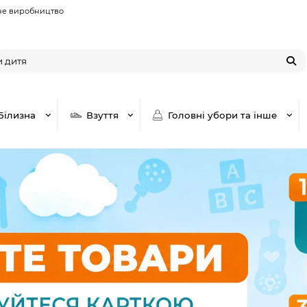
не виробництво
Білизна
Взуття
Головні убори та інше