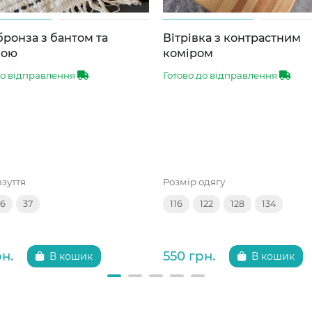
бронза з бантом та
Вітрівка з контрастним
кою
коміром
до відправлення
Готово до відправлення
взуття
Розмір одягу
36
37
116
122
128
134
рн.
550 грн.
В кошик
В кошик