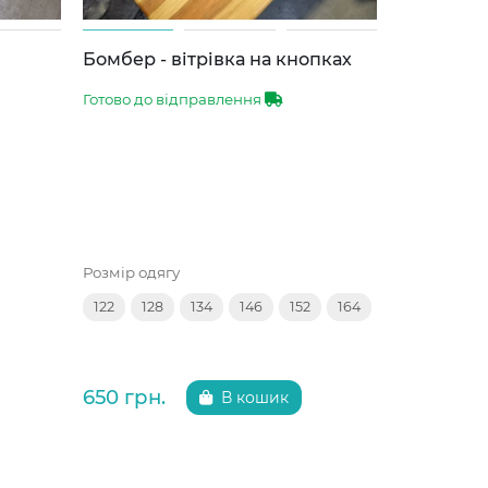
Бомбер - вітрівка на кнопках
Спортивн
Готово до відправлення
Готово до 
Розмір одягу
Розмір одяг
122
128
134
146
152
164
134
140
650 грн.
650 грн.
В кошик