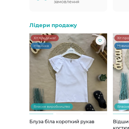
замовлення
Лідери продажу
Хіт продажів!
Хіт пр
Новинка
Новин
Власне виробництво
Власн
Блуза біла короткий рукав
Відши
костю