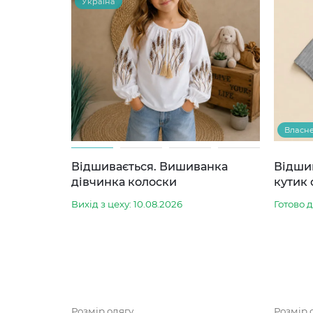
Україна
Власн
Відшивається. Вишиванка
Відши
дівчинка колоски
кутик 
Вихід з цеху: 10.08.2026
Готово 
Розмір одягу
Розмір 