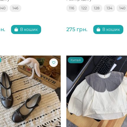
140
146
116
122
128
134
140
н.
275 грн.
В кошик
В кошик
Китай