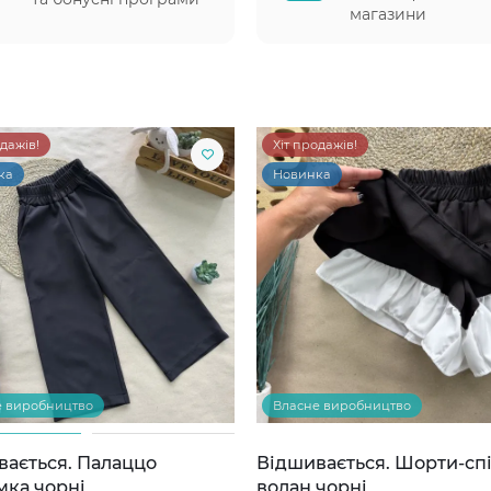
магазини
одажів!
Хіт продажів!
ка
Новинка
е виробництво
Власне виробництво
вається. Палаццо
Відшивається. Шорти-сп
мка чорні
волан чорні