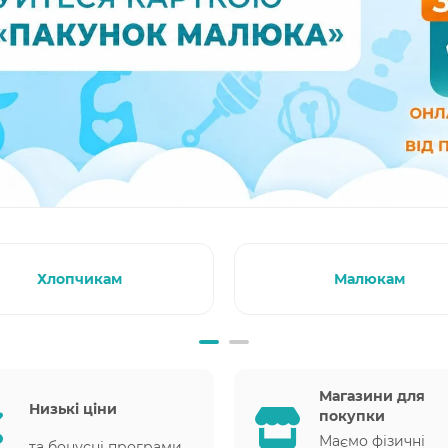
Хлопчикам
Малюкам
Магазини для
Низькі ціни
покупки
Маємо фізичні
та бонусні програми