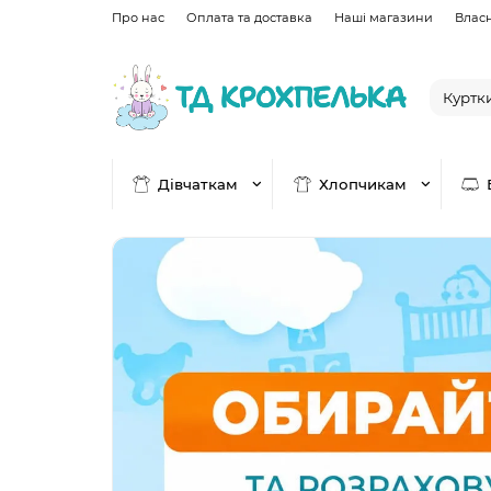
Про нас
Оплата та доставка
Наші магазини
Влас
Дівчаткам
Хлопчикам