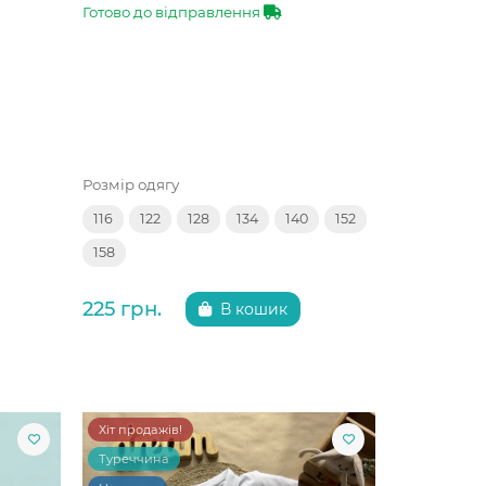
Готово до відправлення
Розмір одягу
116
122
128
134
140
152
158
225 грн.
В кошик
Хіт продажів!
Туреччина