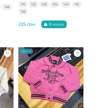
116
122
128
134
140
152
146
158
225 грн.
В кошик
Китай
Китай