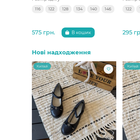
116
122
128
134
140
146
122
575 грн.
295 гр
В кошик
Нові надходження
Китай
Китай