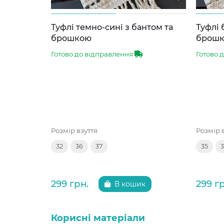
Туфлі темно-сині з бантом та
Туфлі 
брошкою
брош
Готово до відправлення
Готово 
Розмір взуття
Розмір 
32
36
37
35
299 грн.
299 г
В кошик
Корисні матеріали