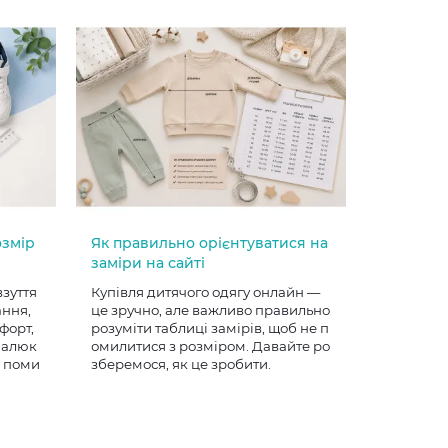
озмір
Як правильно орієнтуватися на
заміри на сайті
взуття
Купівля дитячого одягу онлайн —
ання,
це зручно, але важливо правильно
форт,
розуміти таблиці замірів, щоб не п
 малюк
омилитися з розміром. Давайте ро
е поми
зберемося, як це зробити.