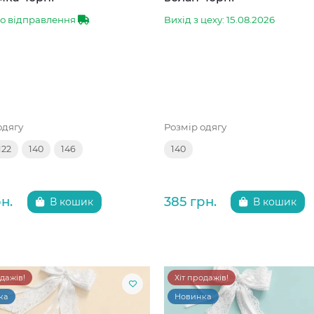
до відправлення
Вихід з цеху: 15.08.2026
одягу
Розмір одягу
122
140
146
140
н.
385 грн.
В кошик
В кошик
одажів!
Хіт продажів!
ка
Новинка