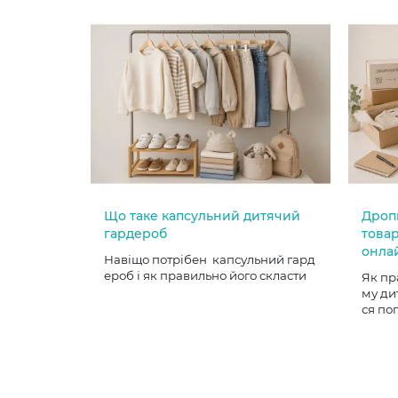
Що таке капсульний дитячий
Дроп
гардероб
товар
онла
Навіщо потрібен капсульний гард
ероб і як правильно його скласти
Як пр
му ди
ся по