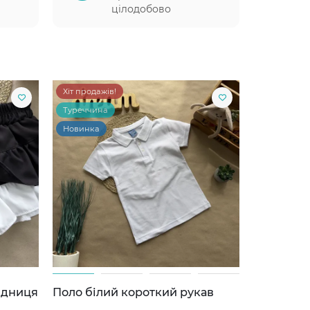
цілодобово
Хіт продажів!
Туреччина
Новинка
ідниця
Поло білий короткий рукав