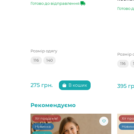
Готово до відправлення
Готово 
Розмір одягу
Розмір 
116
140
116
275 грн.
395 гр
В кошик
Рекомендуємо
Хіт продажів!
Хіт пр
Новинка
Новин