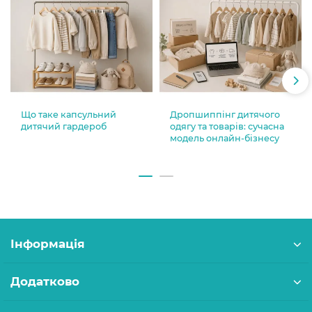
Що таке капсульний
Дропшиппінг дитячого
дитячий гардероб
одягу та товарів: сучасна
модель онлайн-бізнесу
Інформація
Додатково