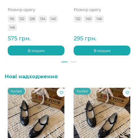
Розмір одягу
Розмір одягу
116
122
128
134
140
122
140
146
146
575 грн.
295 грн.
В кошик
В кошик
Нові надходження
Китай
Китай