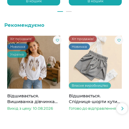
В кошик
В кошик
Рекомендуємо
Хіт продажів!
Хіт продажів!
Новинка
Новинка
Україна
Власне виробництво
Відшивається.
Відшивається.
Вишиванка дівчинка
Спідниця-шорти кутик
колоски
сіра в смужку
Вихід з цеху: 10.08.2026
Готово до відправлення