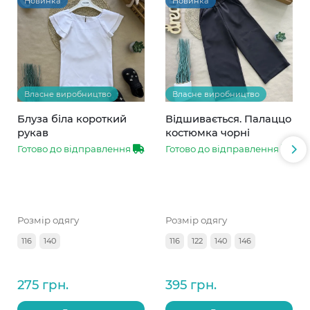
Новинка
Новинка
Власне виробництво
Власне виробництво
Блуза біла короткий
Відшивається. Палаццо
рукав
костюмка чорні
Готово до відправлення
Готово до відправлення
Розмір одягу
Розмір одягу
116
140
116
122
140
146
275 грн.
395 грн.