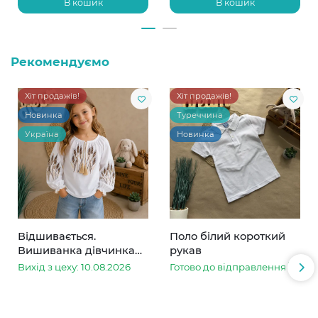
В кошик
В кошик
Рекомендуємо
Хіт продажів!
Хіт продажів!
Новинка
Туреччина
Україна
Новинка
Відшивається.
Поло білий короткий
Вишиванка дівчинка
рукав
колоски
Вихід з цеху: 10.08.2026
Готово до відправлення