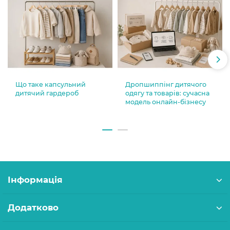
Що таке капсульний
Дропшиппінг дитячого
дитячий гардероб
одягу та товарів: сучасна
модель онлайн-бізнесу
Інформація
Додатково