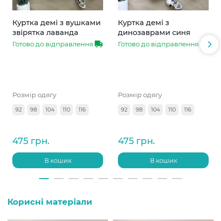
Куртка демі з вушками
Куртка демі з
звірятка лаванда
динозаврами синя
Готово до відправлення
Готово до відправлення
Розмір одягу
Розмір одягу
92
98
104
110
116
92
98
104
110
116
475 грн.
475 грн.
В кошик
В кошик
Корисні матеріали