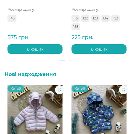
Розмір одягу
Розмір одягу
146
116
122
128
134
152
158
575 грн.
225 грн.
В кошик
В кошик
Нові надходження
Китай
Китай