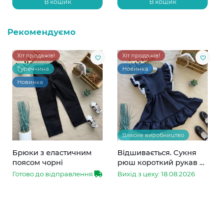
В кошик
В кошик
Рекомендуємо
Хіт продажів!
Хіт продажів!
Туреччина
Новинка
Новинка
Власне виробництво
Брюки з еластичним
Відшивається. Сукня
поясом чорні
рюш короткий рукав з
мереживом синя
Готово до відправлення
Вихід з цеху: 18.08.2026