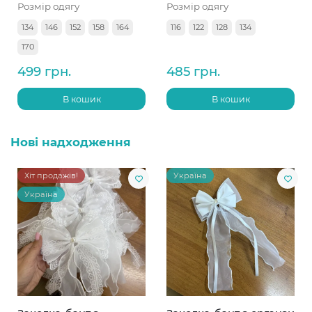
Розмір одягу
Розмір одягу
134
146
152
158
164
116
122
128
134
170
499 грн.
485 грн.
В кошик
В кошик
Нові надходження
Хіт продажів!
Україна
Україна