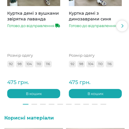
Куртка демі з вушками
Куртка демі з
звірятка лаванда
динозаврами синя
Готово до відправлення
Готово до відправлення
Розмір одягу
Розмір одягу
92
98
104
110
116
92
98
104
110
116
475 грн.
475 грн.
В кошик
В кошик
Корисні матеріали