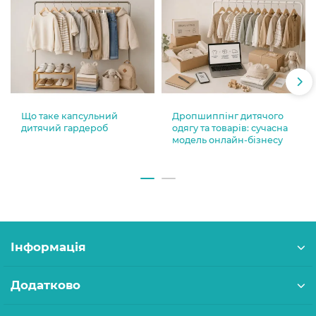
Що таке капсульний
Дропшиппінг дитячого
дитячий гардероб
одягу та товарів: сучасна
модель онлайн-бізнесу
Інформація
Додатково