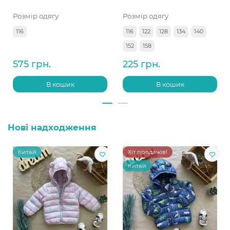
Розмір одягу
Розмір одягу
116
116
122
128
134
140
152
158
575 грн.
225 грн.
В кошик
В кошик
Нові надходження
Китай
Хіт продажів!
Китай