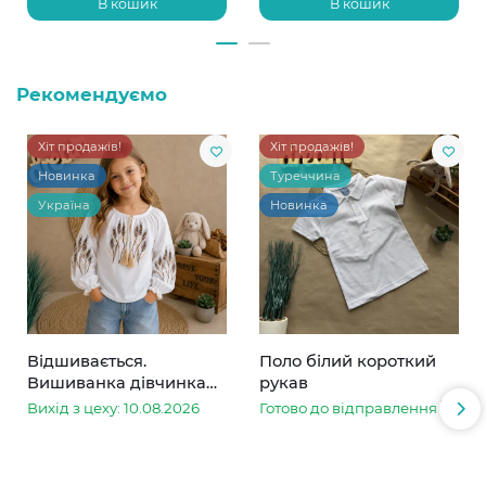
В кошик
В кошик
Рекомендуємо
Хіт продажів!
Хіт продажів!
Новинка
Туреччина
Україна
Новинка
Відшивається.
Поло білий короткий
Вишиванка дівчинка
рукав
колоски
Вихід з цеху: 10.08.2026
Готово до відправлення