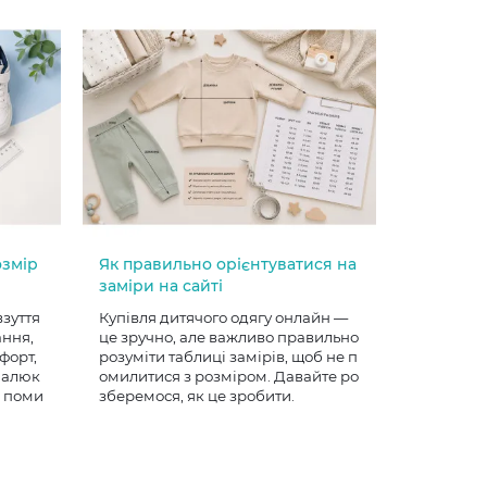
озмір
Як правильно орієнтуватися на
заміри на сайті
взуття
Купівля дитячого одягу онлайн —
ання,
це зручно, але важливо правильно
форт,
розуміти таблиці замірів, щоб не п
 малюк
омилитися з розміром. Давайте ро
е поми
зберемося, як це зробити.