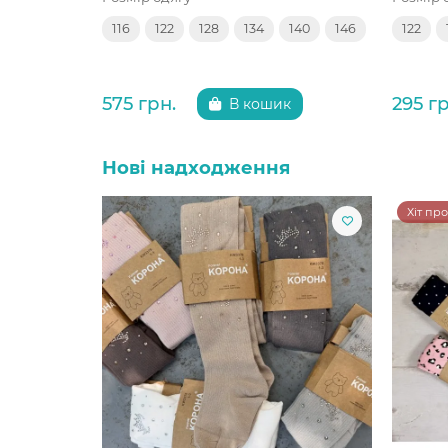
116
122
128
134
140
146
122
575 грн.
295 гр
В кошик
Нові надходження
Хіт пр