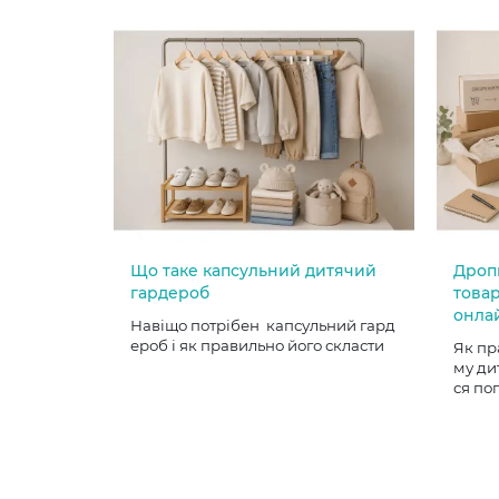
Що таке капсульний дитячий
Дроп
гардероб
товар
онла
Навіщо потрібен капсульний гард
ероб і як правильно його скласти
Як пр
му ди
ся по