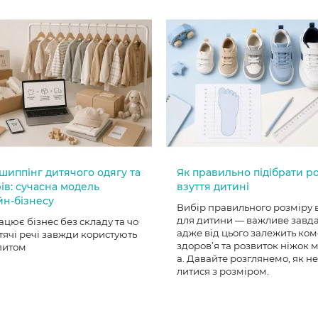
шиппінг дитячого одягу та
Як правильно підібрати р
ів: сучасна модель
взуття дитині
йн-бізнесу
Вибір правильного розміру 
для дитини — важливе завд
ацює бізнес без складу та чо
адже від цього залежить ком
тячі речі завжди користують
здоров’я та розвиток ніжок
питом
а. Давайте розглянемо, як н
литися з розміром.