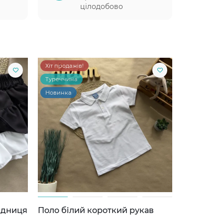
цілодобово
Хіт продажів!
Туреччина
Новинка
ідниця
Поло білий короткий рукав