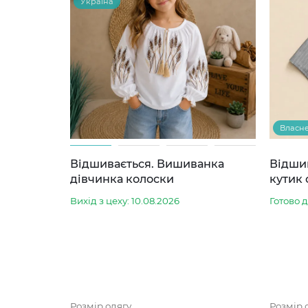
Україна
Власн
Відшивається. Вишиванка
Відши
дівчинка колоски
кутик 
Вихід з цеху: 10.08.2026
Готово 
Розмір одягу
Розмір 