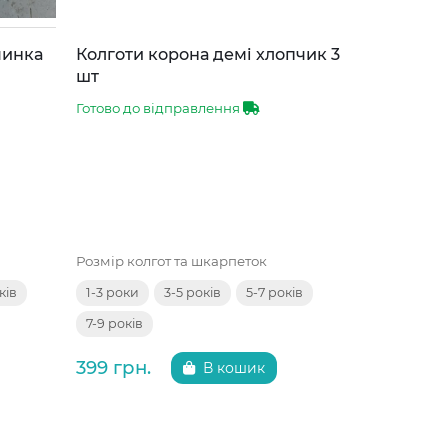
чинка
Колготи корона демі хлопчик 3
Кросівки 
шт
Готово до 
Готово до відправлення
Розмір взут
Розмір колгот та шкарпеток
27
28
ків
1-3 роки
3-5 років
5-7 років
7-9 років
375 грн.
399 грн.
В кошик