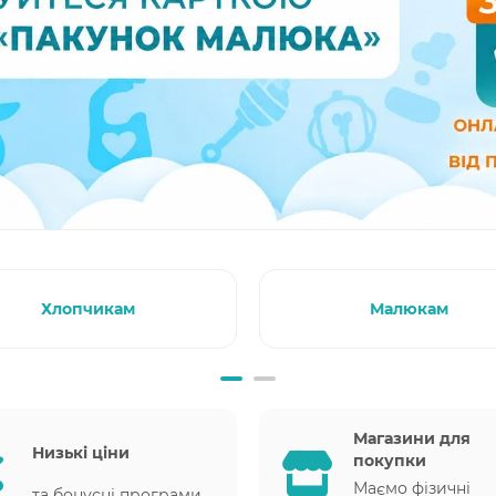
Хлопчикам
Малюкам
Магазини для
Низькі ціни
покупки
Маємо фізичні
та бонусні програми