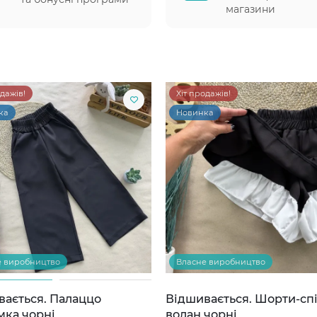
магазини
одажів!
Хіт продажів!
ка
Новинка
е виробництво
Власне виробництво
вається. Палаццо
Відшивається. Шорти-сп
мка чорні
волан чорні