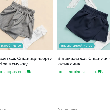
е виробництво
Власне виробництво
вається. Спідниця-шорти
Відшивається. Спідниця
сіра в смужку
кутик синя
до відправлення
Готово до відправлення
одягу
Розмір одягу