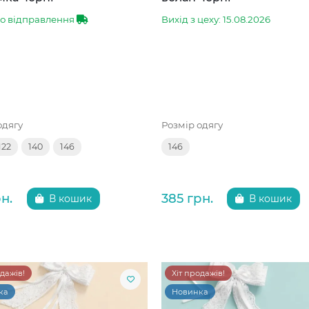
до відправлення
Вихід з цеху: 15.08.2026
одягу
Розмір одягу
122
140
146
146
н.
385 грн.
В кошик
В кошик
одажів!
Хіт продажів!
ка
Новинка