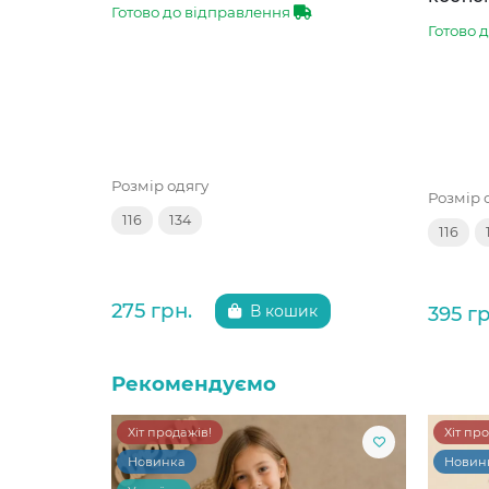
Готово до відправлення
Готово 
Розмір одягу
Розмір 
116
134
116
275 грн.
395 гр
В кошик
Рекомендуємо
Хіт продажів!
Хіт пр
Новинка
Новин