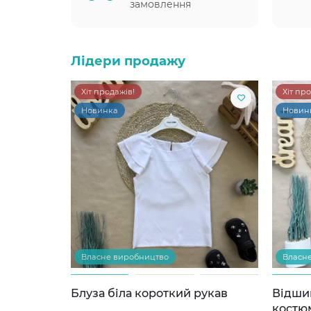
замовлення
Лідери продажу
Хіт продажів!
Хіт пр
Новинка
Новин
Власне виробництво
Власн
Блуза біла короткий рукав
Відши
костю