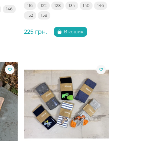
116
122
128
134
140
146
146
152
158
225 грн.
В кошик
Китай