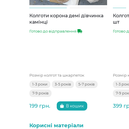
Колготи корона демі дівчинка
Колгот
камінці
шт
Готово до відправлення
Готово 
Розмір колгот та шкарпеток
Розмір 
1-3 роки
3-5 років
5-7 років
1-3 ро
7-9 років
7-9 рок
199 грн.
399 г
В кошик
Корисні матеріали