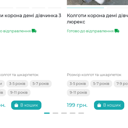
и корона демі дівчинка 3
Колготи корона демі дів
люрекс
до відправлення
Готово до відправлення
колгот та шкарпеток
Розмір колгот та шкарпеток
ки
3-5 років
5-7 років
3-5 років
5-7 років
7-9 ро
ів
9-11 років
9-11 років
рн.
199 грн.
В кошик
В кошик