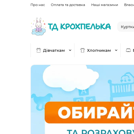
Про нас
Оплата та доставка
Наші магазини
Влас
Дівчаткам
Хлопчикам