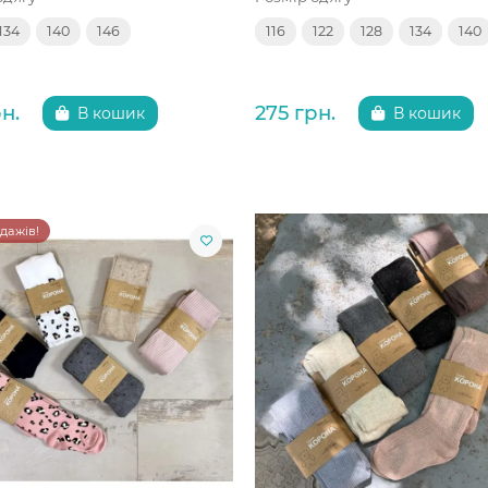
134
140
146
116
122
128
134
140
н.
275 грн.
В кошик
В кошик
одажів!