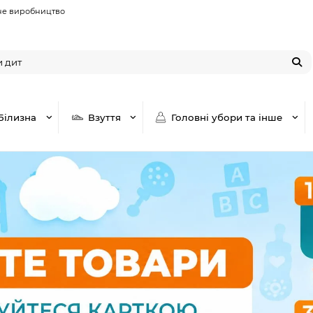
не виробництво
Білизна
Взуття
Головні убори та інше