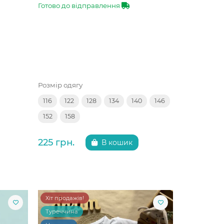
Готово до відправлення
Розмір одягу
116
122
128
134
140
146
152
158
225 грн.
В кошик
Хіт продажів!
Туреччина