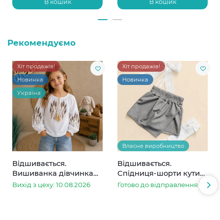
В кошик
В кошик
Рекомендуємо
Хіт продажів!
Хіт продажів!
Новинка
Новинка
Україна
Власне виробництво
Відшивається.
Відшивається.
Вишиванка дівчинка
Спідниця-шорти кутик
колоски
сіра в смужку
Вихід з цеху: 10.08.2026
Готово до відправлення