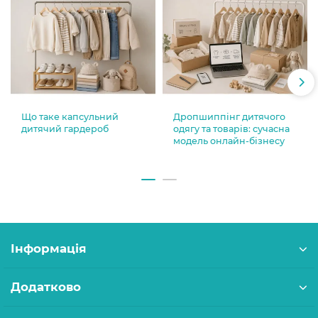
Що таке капсульний
Дропшиппінг дитячого
дитячий гардероб
одягу та товарів: сучасна
модель онлайн-бізнесу
Інформація
Додатково