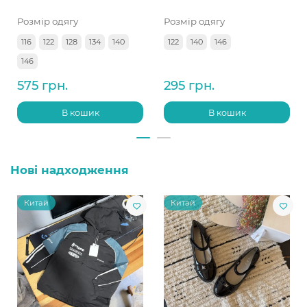
Розмір одягу
Розмір одягу
116
122
128
134
140
122
140
146
146
575 грн.
295 грн.
В кошик
В кошик
Нові надходження
Китай
Китай