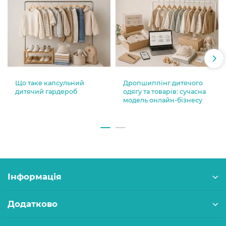
Що таке капсульний
Дропшиппінг дитячого
дитячий гардероб
одягу та товарів: сучасна
модель онлайн-бізнесу
Інформація
Додатково