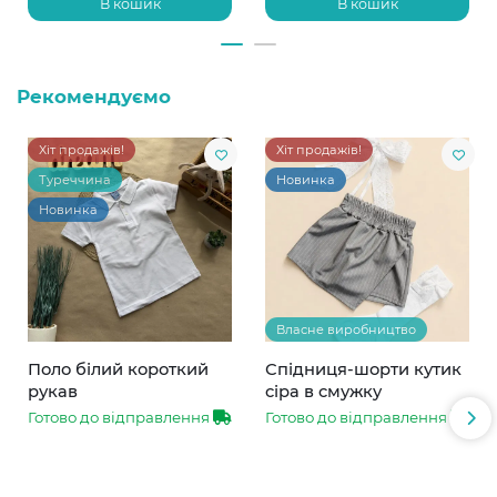
В кошик
В кошик
Рекомендуємо
Хіт продажів!
Хіт продажів!
Туреччина
Новинка
Новинка
Власне виробництво
Поло білий короткий
Спідниця-шорти кутик
рукав
сіра в смужку
Готово до відправлення
Готово до відправлення