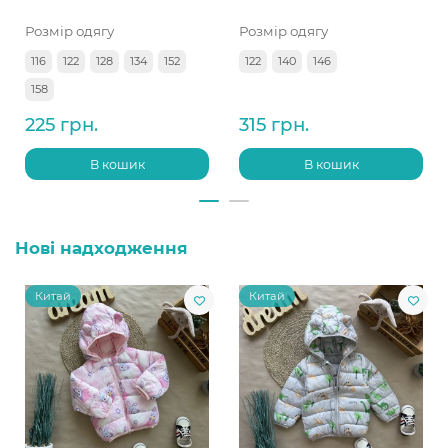
Розмір одягу
Розмір одягу
116
122
128
134
152
122
140
146
158
225 грн.
315 грн.
В кошик
В кошик
Нові надходження
Китай
Китай