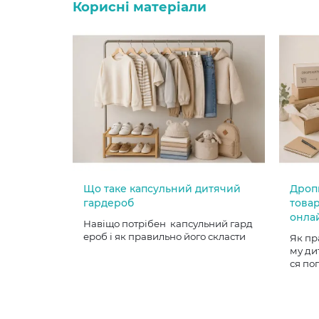
Корисні матеріали
Що таке капсульний дитячий
Дроп
гардероб
товар
онла
Навіщо потрібен капсульний гард
ероб і як правильно його скласти
Як пр
му ди
ся по