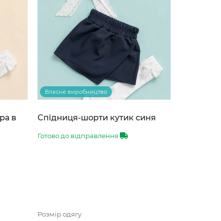
Власне виробництво
ра в
Спідниця-шорти кутик синя
Готово до відправлення
Розмір одягу