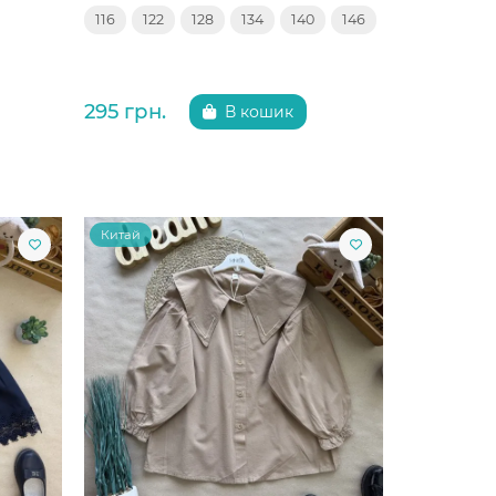
116
122
128
134
140
146
295 грн.
В кошик
Китай