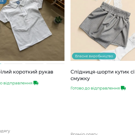
ка
Власне виробництво
ілий короткий рукав
Спідниця-шорти кутик сі
смужку
до відправлення
Готово до відправлення
одягу
Розмір одягу