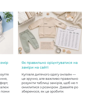
озмір
Як правильно орієнтуватися на
заміри на сайті
взуття
Купівля дитячого одягу онлайн —
ання,
це зручно, але важливо правильно
форт,
розуміти таблиці замірів, щоб не п
 малюк
омилитися з розміром. Давайте ро
е поми
зберемося, як це зробити.