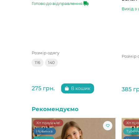
Готово до відправлення
Вихід з 
Розмір одягу
Розмір 
116
140
275 грн.
385 г
В кошик
Рекомендуємо
Хіт продажів!
Хіт пр
Новинка
Туреч