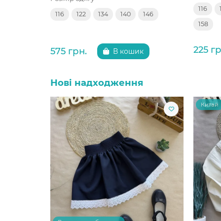
116
116
122
134
140
146
158
225 гр
575 грн.
В кошик
Нові надходження
Китай