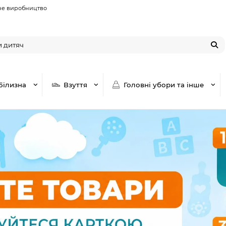
не виробництво
Білизна
Взуття
Головні убори та інше