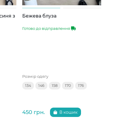
Власне ви
синя з
Бежева блуза
Відшиваєт
стрілкою 
Готово до відправлення
Вихід з цеху
Розмір одягу
Розмір одяг
134
146
158
170
176
116
122
152
450 грн.
375 грн.
В кошик