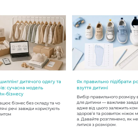
шиппінг дитячого одягу та
Як правильно підібрати р
ів: сучасна модель
взуття дитині
йн-бізнесу
Вибір правильного розміру 
для дитини — важливе завд
ацює бізнес без складу та чо
адже від цього залежить ком
тячі речі завжди користують
здоров’я та розвиток ніжок
питом
а. Давайте розглянемо, як н
литися з розміром.