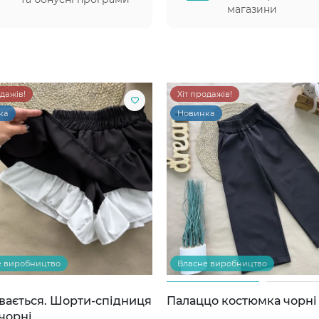
магазини
одажів!
Хіт продажів!
ка
Новинка
е виробництво
Власне виробництво
вається. Шорти-спідниця
Палаццо костюмка чорні
чорні