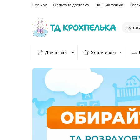
Про нас
Оплата та доставка
Наші магазини
Влас
Дівчаткам
Хлопчикам