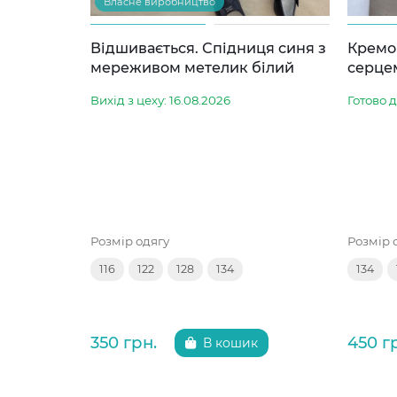
Власне виробництво
Відшивається. Спідниця синя з
Кремо
мереживом метелик білий
серце
Вихід з цеху: 16.08.2026
Готово 
Розмір одягу
Розмір 
116
122
128
134
134
350 грн.
450 г
В кошик