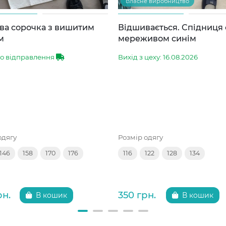
Власне виробництво
ва сорочка з вишитим
Відшивається. Спідниця 
м
мереживом синім
до відправлення
Вихід з цеху: 16.08.2026
одягу
Розмір одягу
146
158
170
176
116
122
128
134
рн.
350 грн.
В кошик
В кошик