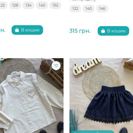
122
128
134
140
152
122
140
146
н.
315 грн.
В кошик
В кошик