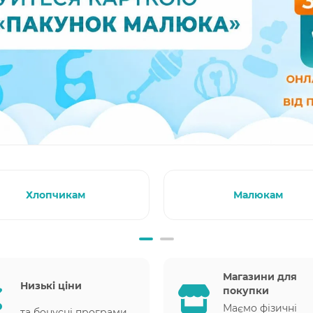
Хлопчикам
Малюкам
Магазини для
Низькі ціни
покупки
Маємо фізичні
та бонусні програми