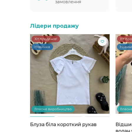
замовлення
Лідери продажу
Хіт продажів!
Хіт пр
Новинка
Новин
Власне виробництво
Власн
Блуза біла короткий рукав
Відши
волан 