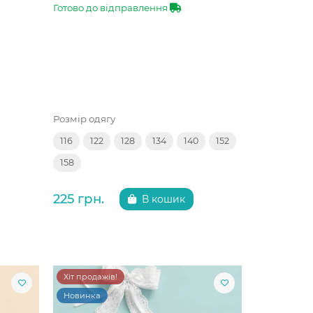
Готово до відправлення
Розмір одягу
116
122
128
134
140
152
158
225 грн.
В кошик
Хіт продажів!
Новинка