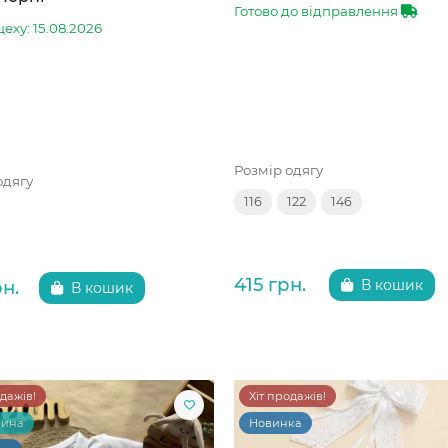
Готово до відправлення
цеху: 15.08.2026
Розмір одягу
одягу
116
122
146
415 грн.
рн.
В кошик
В кошик
одажів!
Хіт продажів!
чина
Новинка