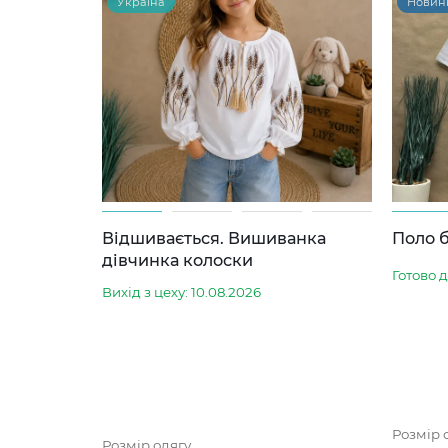
Україна
Новин
Відшивається. Вишиванка
Поло б
дівчинка колоски
Готово 
Вихід з цеху: 10.08.2026
Розмір 
Розмір одягу