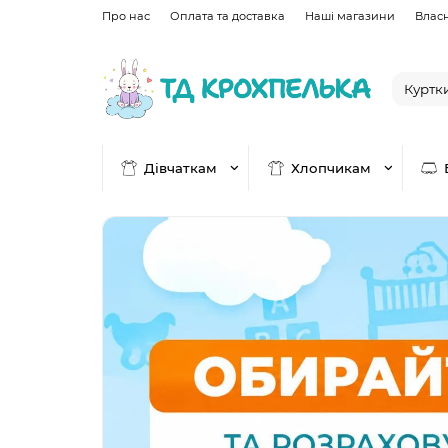
Про нас
Оплата та доставка
Наші магазини
Влас
Дівчаткам
Хлопчикам