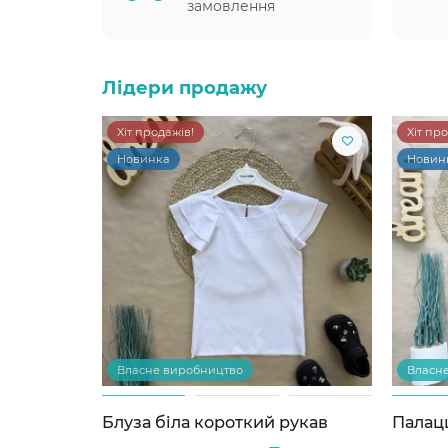
замовлення
Лідери продажу
Хіт продажів!
Хіт пр
Новинка
Новин
Власне виробництво
Власн
Блуза біла короткий рукав
Палац