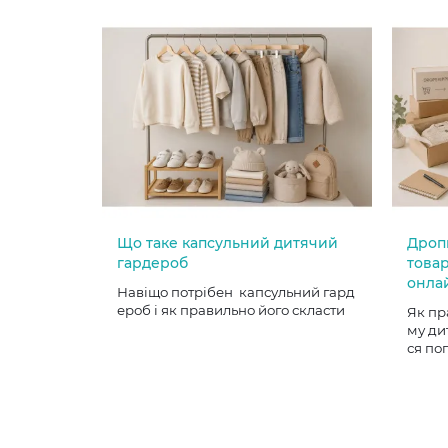
Що таке капсульний дитячий
Дроп
гардероб
товар
онла
Навіщо потрібен капсульний гард
ероб і як правильно його скласти
Як пр
му ди
ся по