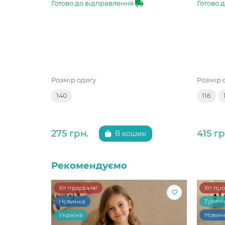
Готово до відправлення
Готово 
Розмір одягу
Розмір 
140
116
275 грн.
415 гр
В кошик
Рекомендуємо
Хіт продажів!
Хіт пр
Новинка
Туреч
Україна
Новин