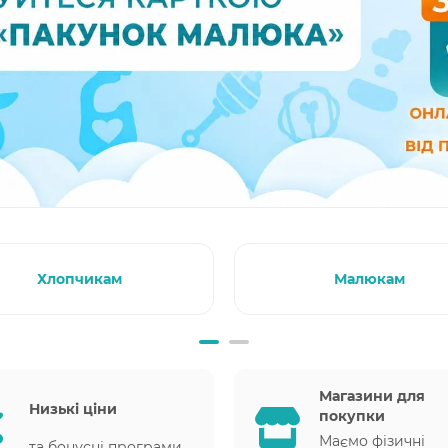
Хлопчикам
Малюкам
Магазини для
Низькі ціни
покупки
Маємо фізичні
та бонусні програми