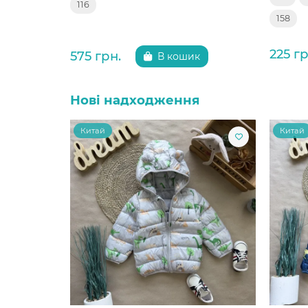
116
158
225 гр
575 грн.
В кошик
Нові надходження
Китай
Китай