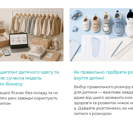
шиппінг дитячого одягу та
Як правильно підібрати р
ів: сучасна модель
взуття дитині
йн-бізнесу
Вибір правильного розміру 
для дитини — важливе завд
ацює бізнес без складу та чо
адже від цього залежить ком
тячі речі завжди користують
здоров’я та розвиток ніжок
питом
а. Давайте розглянемо, як н
литися з розміром.