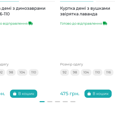
 демі з динозаврами
Куртка демі з вушками
6-110
звірятка лаванда
до відправлення
Готово до відправлення
одягу
Розмір одягу
92
98
104
110
92
98
104
110
116
рн.
475 грн.
В кошик
В кошик