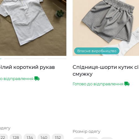
Власне виробництво
ілий короткий рукав
Спідниця-шорти кутик сі
смужку
до відправлення
Готово до відправлення
одягу
Розмір одягу
122
128
134
140
152