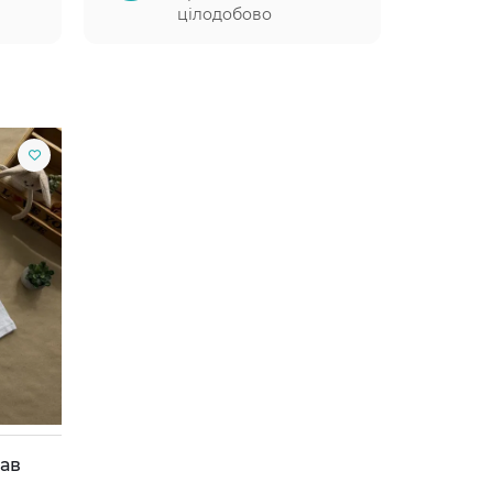
цілодобово
кав