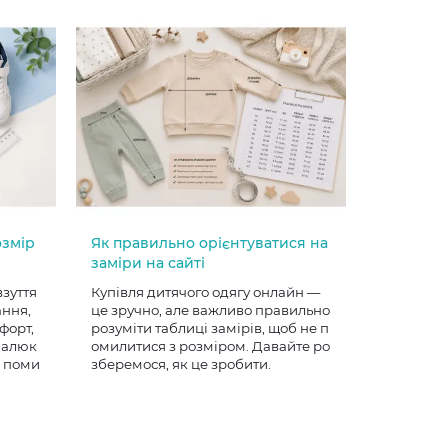
озмір
Як правильно орієнтуватися на
заміри на сайті
взуття
Купівля дитячого одягу онлайн —
ання,
це зручно, але важливо правильно
форт,
розуміти таблиці замірів, щоб не п
 малюк
омилитися з розміром. Давайте ро
е поми
зберемося, як це зробити.