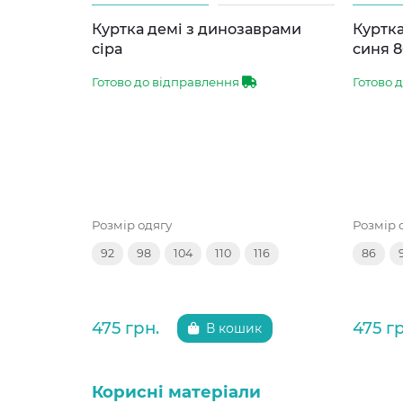
Куртка демі з динозаврами
Куртка
сіра
синя 8
Готово до відправлення
Готово 
Розмір одягу
Розмір 
92
98
104
110
116
86
475 грн.
475 г
В кошик
Корисні матеріали