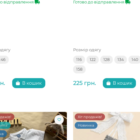
до відправлення
Готово до відправлення
одягу
Розмір одягу
146
116
122
128
134
140
158
н.
225 грн.
В кошик
В кошик
одажів!
Хіт продажів!
чина
Новинка
ка