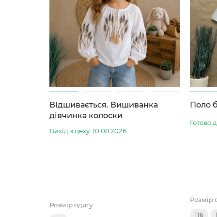
Відшивається. Вишиванка
Поло б
дівчинка колоски
Готово 
Вихід з цеху: 10.08.2026
Розмір 
Розмір одягу
116