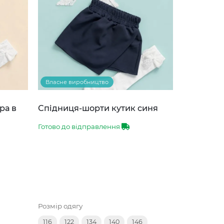
Власне виробництво
ра в
Спідниця-шорти кутик синя
Готово до відправлення
Розмір одягу
116
122
134
140
146