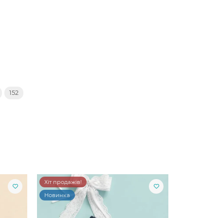
152
Хіт продажів!
Новинка