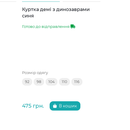
Куртка демі з динозаврами
Куртка д
синя
лаванда
Готово до відправлення
Готово до 
Розмір одягу
Розмір одяг
92
98
104
110
116
92
98
475 грн.
475 грн.
В кошик