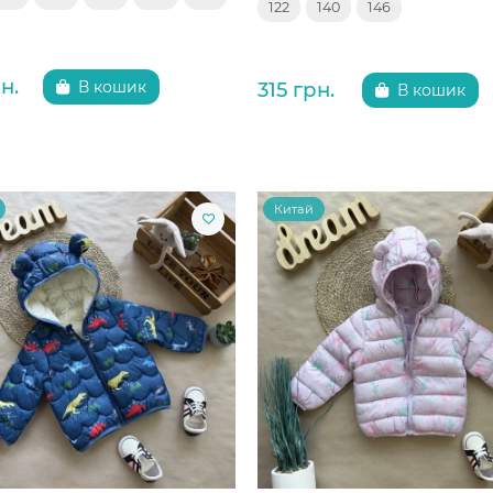
122
140
146
н.
315 грн.
В кошик
В кошик
Китай