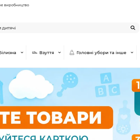
не виробництво
Білизна
Взуття
Головні убори та інше