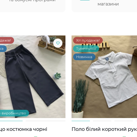
магазини
одажів!
Хіт продажів!
ка
Туреччина
Новинка
е виробництво
цо костюмка чорні
Поло білий короткий ру