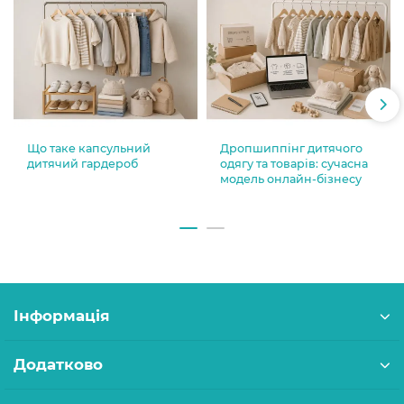
Що таке капсульний
Дропшиппінг дитячого
дитячий гардероб
одягу та товарів: сучасна
модель онлайн-бізнесу
Інформація
Додатково