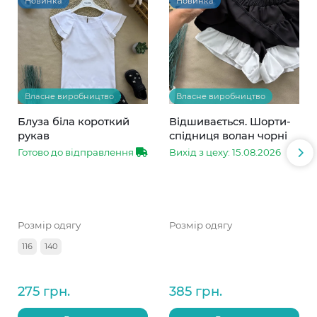
Новинка
Новинка
Власне виробництво
Власне виробництво
Блуза біла короткий
Відшивається. Шорти-
рукав
спідниця волан чорні
Готово до відправлення
Вихід з цеху: 15.08.2026
Розмір одягу
Розмір одягу
116
140
275 грн.
385 грн.