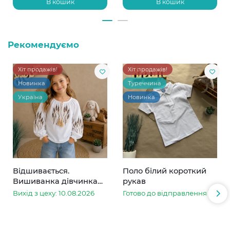
В кошик
В кошик
Рекомендуємо
Хіт продажів!
Хіт продажів!
Новинка
Туреччина
Україна
Новинка
Відшивається.
Поло білий короткий
Вишиванка дівчинка
рукав
колоски
Вихід з цеху: 10.08.2026
Готово до відправлення