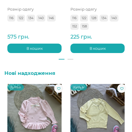
Розмір одягу
Розмір одягу
116
122
134
140
146
116
122
128
134
140
152
158
575 грн.
225 грн.
В кошик
В кошик
Нові надходження
Китай
Китай