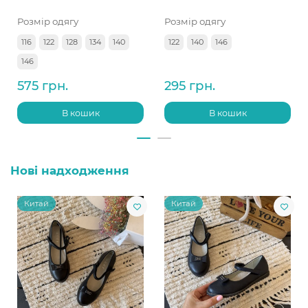
Розмір одягу
Розмір одягу
116
122
128
134
140
122
140
146
146
575 грн.
295 грн.
В кошик
В кошик
Нові надходження
Китай
Китай