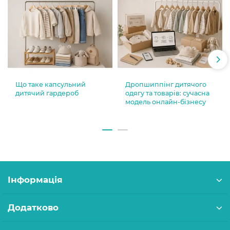
Що таке капсульний
Дропшиппінг дитячого
дитячий гардероб
одягу та товарів: сучасна
модель онлайн-бізнесу
Інформація
Додатково