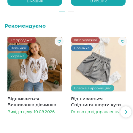
В кошик
В кошик
Рекомендуємо
Хіт продажів!
Хіт продажів!
Новинка
Новинка
Україна
Власне виробництво
Відшивається.
Відшивається.
Вишиванка дівчинка
Спідниця-шорти кутик
колоски
сіра в смужку
Вихід з цеху: 10.08.2026
Готово до відправлення