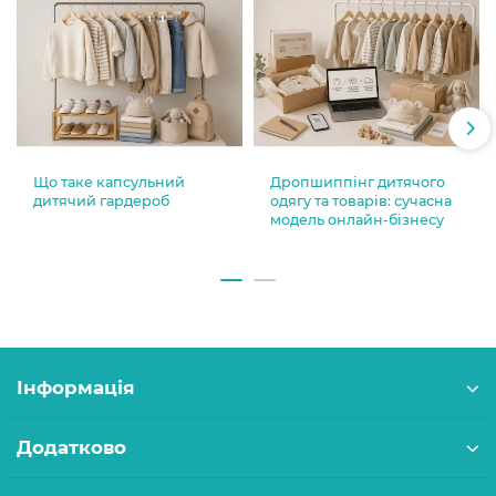
Що таке капсульний
Дропшиппінг дитячого
дитячий гардероб
одягу та товарів: сучасна
модель онлайн-бізнесу
Інформація
Додатково