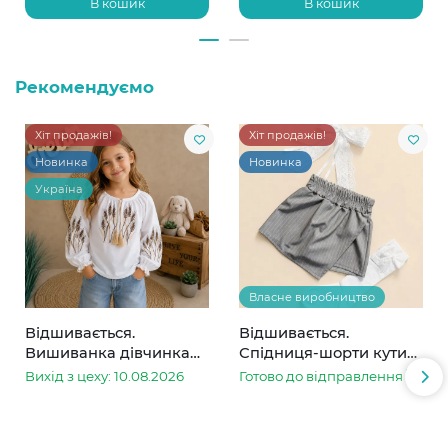
В кошик
В кошик
Рекомендуємо
Хіт продажів!
Хіт продажів!
Новинка
Новинка
Україна
Власне виробництво
Відшивається.
Відшивається.
Вишиванка дівчинка
Спідниця-шорти кутик
колоски
сіра в смужку
Вихід з цеху: 10.08.2026
Готово до відправлення