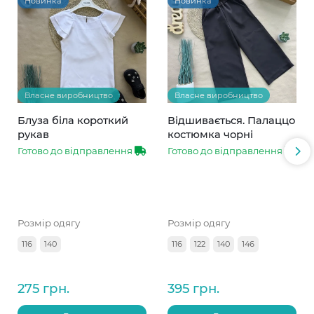
Новинка
Новинка
Власне виробництво
Власне виробництво
Блуза біла короткий
Відшивається. Палаццо
рукав
костюмка чорні
Готово до відправлення
Готово до відправлення
Розмір одягу
Розмір одягу
116
140
116
122
140
146
275 грн.
395 грн.