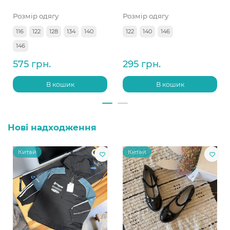
Розмір одягу
Розмір одягу
116
122
128
134
140
122
140
146
146
575 грн.
295 грн.
В кошик
В кошик
Нові надходження
Китай
Китай