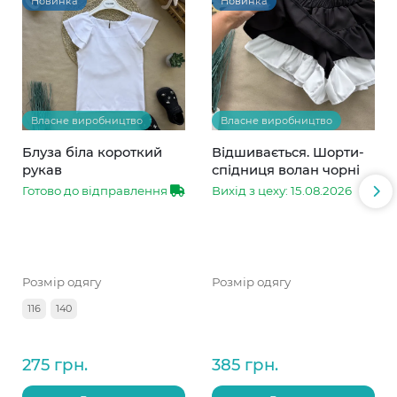
Новинка
Новинка
Власне виробництво
Власне виробництво
Блуза біла короткий
Відшивається. Шорти-
рукав
спідниця волан чорні
Готово до відправлення
Вихід з цеху: 15.08.2026
Розмір одягу
Розмір одягу
116
140
275 грн.
385 грн.