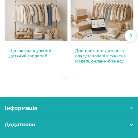
Що таке капсульний
Дропшиппінг дитячого
дитячий гардероб
одягу та товарів: сучасна
модель онлайн-бізнесу
Інформація
Додатково