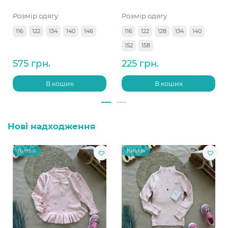
Розмір одягу
Розмір одягу
116
122
134
140
146
116
122
128
134
140
152
158
575 грн.
225 грн.
В кошик
В кошик
Нові надходження
Китай
Китай