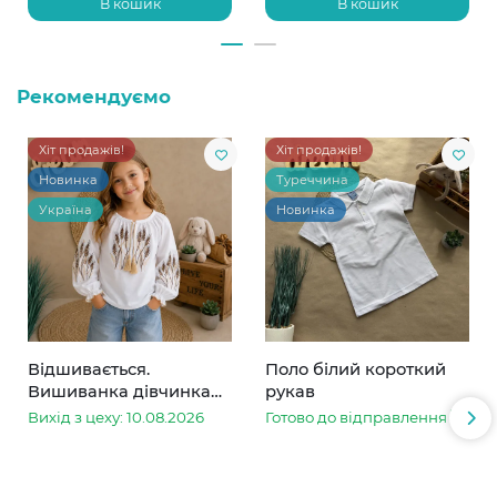
В кошик
В кошик
Рекомендуємо
Хіт продажів!
Хіт продажів!
Новинка
Туреччина
Україна
Новинка
Відшивається.
Поло білий короткий
Вишиванка дівчинка
рукав
колоски
Вихід з цеху: 10.08.2026
Готово до відправлення