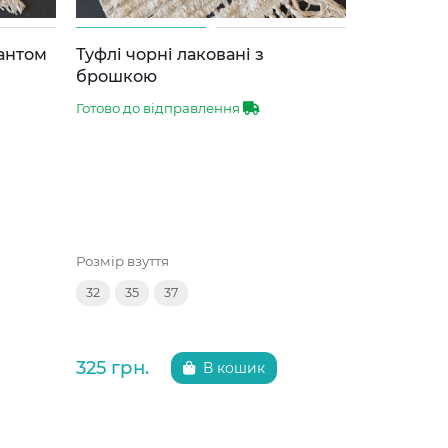
бантом
Туфлі чорні лаковані з
Туфлі тем
брошкою
брошкою
Готово до відправлення
Готово до 
Розмір взуття
Розмір взут
32
35
37
35
36
325 грн.
325 грн.
В кошик