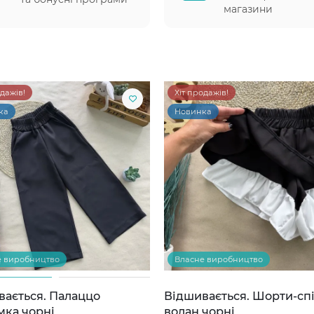
магазини
одажів!
Хіт продажів!
ка
Новинка
е виробництво
Власне виробництво
вається. Палаццо
Відшивається. Шорти-сп
мка чорні
волан чорні