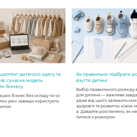
шиппінг дитячого одягу та
Як правильно підібрати р
ів: сучасна модель
взуття дитині
йн-бізнесу
Вибір правильного розміру 
для дитини — важливе завд
ацює бізнес без складу та чо
адже від цього залежить ком
тячі речі завжди користують
здоров’я та розвиток ніжок
питом
а. Давайте розглянемо, як н
литися з розміром.