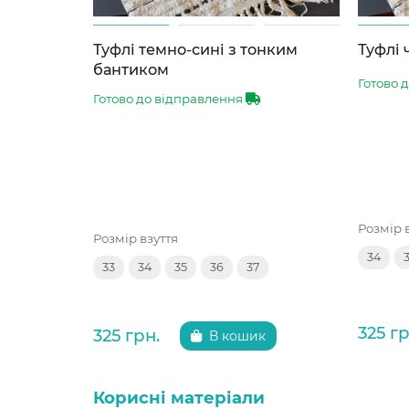
Туфлі темно-сині з тонким
Туфлі 
бантиком
Готово 
Готово до відправлення
Розмір 
Розмір взуття
34
33
34
35
36
37
325 гр
325 грн.
В кошик
Корисні матеріали