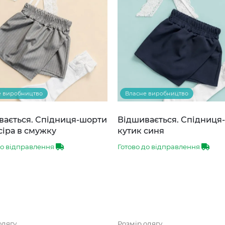
е виробництво
Власне виробництво
вається. Спідниця-шорти
Відшивається. Спідниця
сіра в смужку
кутик синя
до відправлення
Готово до відправлення
одягу
Розмір одягу