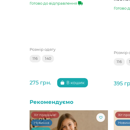
Готово до відправлення
Готово 
Розмір одягу
Розмір 
116
140
116
275 грн.
395 гр
В кошик
Рекомендуємо
Хіт продажів!
Хіт пр
Новинка
Новин