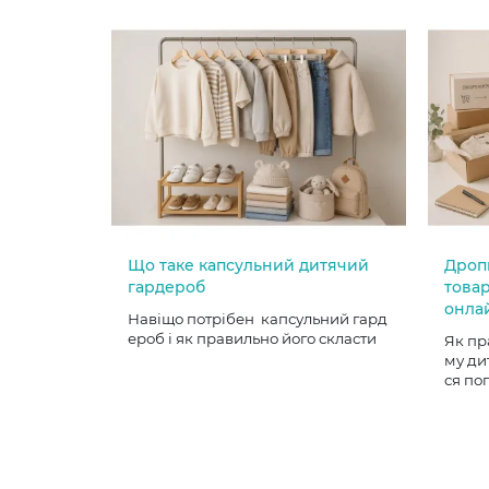
Що таке капсульний дитячий
Дроп
гардероб
товар
онла
Навіщо потрібен капсульний гард
ероб і як правильно його скласти
Як пр
му ди
ся по