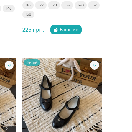
116
122
128
134
140
152
146
158
225 грн.
В кошик
Китай
Китай