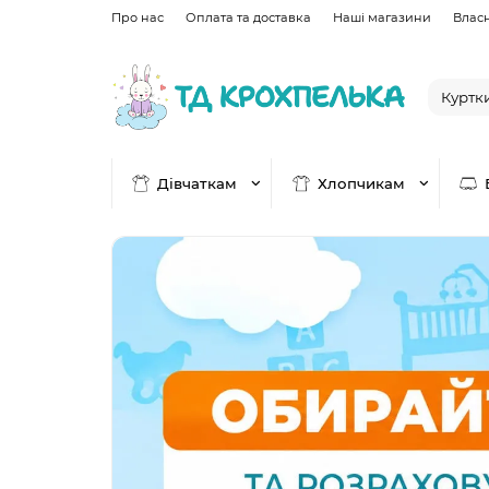
Про нас
Оплата та доставка
Наші магазини
Влас
Дівчаткам
Хлопчикам