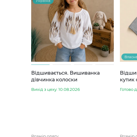
Україна
Власн
Відшивається. Вишиванка
Відши
дівчинка колоски
кутик 
Вихід з цеху: 10.08.2026
Готово 
Розмір одягу
Розмір 