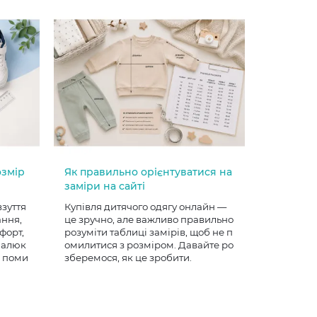
озмір
Як правильно орієнтуватися на
заміри на сайті
взуття
Купівля дитячого одягу онлайн —
ання,
це зручно, але важливо правильно
форт,
розуміти таблиці замірів, щоб не п
 малюк
омилитися з розміром. Давайте ро
е поми
зберемося, як це зробити.