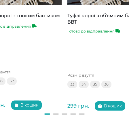
чорні з тонким бантиком
Туфлі чорні з об'ємним 
ВВТ
до відправлення
Готово до відправлення
взуття
Розмір взуття
36
37
33
34
35
36
н.
299 грн.
В кошик
В кошик