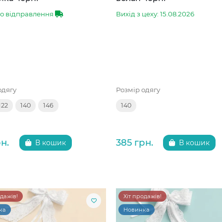
до відправлення
Вихід з цеху: 15.08.2026
одягу
Розмір одягу
122
140
146
140
н.
385 грн.
В кошик
В кошик
одажів!
Хіт продажів!
ка
Новинка