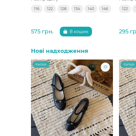
116
122
128
134
140
146
122
575 грн.
295 гр
В кошик
Нові надходження
Китай
Китай