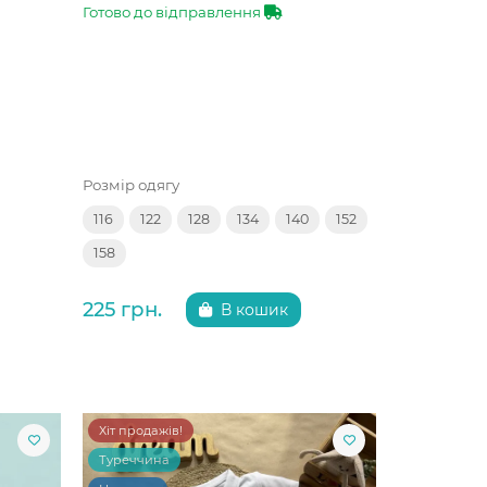
Готово до відправлення
Розмір одягу
116
122
128
134
140
152
158
225 грн.
В кошик
Хіт продажів!
Туреччина