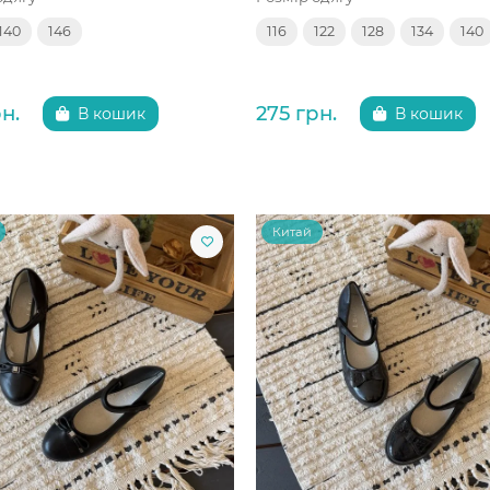
140
146
116
122
128
134
140
н.
275 грн.
В кошик
В кошик
Китай