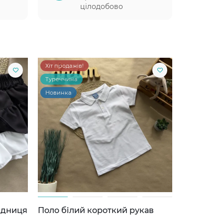
цілодобово
Хіт продажів!
Туреччина
Новинка
ідниця
Поло білий короткий рукав