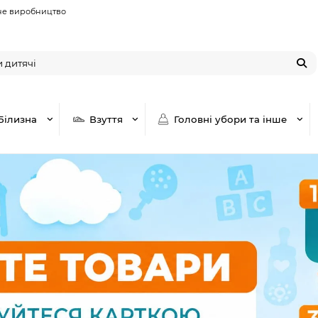
не виробництво
Білизна
Взуття
Головні убори та інше