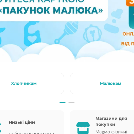
Хлопчикам
Малюкам
Магазини для
Низькі ціни
покупки
Маємо фізичні
та бонусні програми