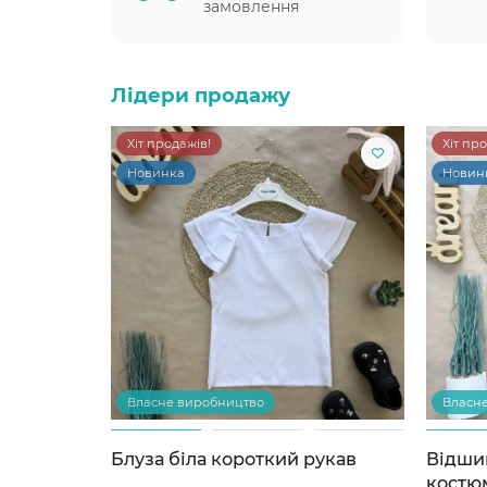
замовлення
Лідери продажу
Хіт продажів!
Хіт пр
Новинка
Новин
Власне виробництво
Власн
Блуза біла короткий рукав
Відши
костю