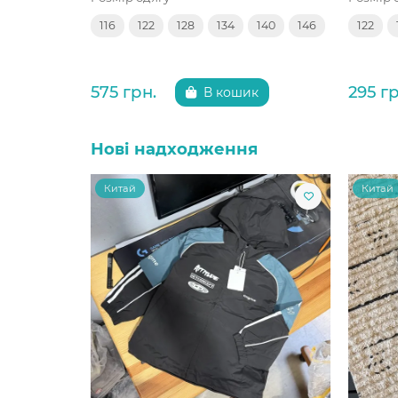
116
122
128
134
140
146
122
575 грн.
295 гр
В кошик
Нові надходження
Китай
Китай