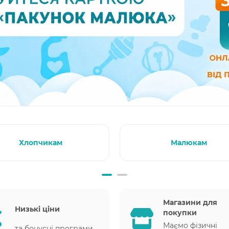
Хлопчикам
Малюкам
Магазини для
Низькі ціни
покупки
Маємо фізичні
та бонусні програми