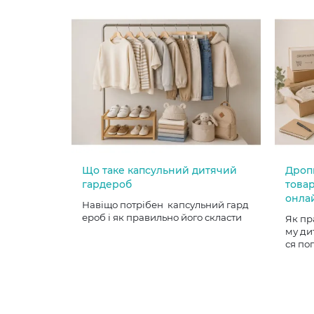
Що таке капсульний дитячий
Дроп
гардероб
товар
онла
Навіщо потрібен капсульний гард
ероб і як правильно його скласти
Як пр
му ди
ся по