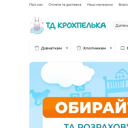
Про нас
Оплата та доставка
Наші магазини
Влас
Дівчаткам
Хлопчикам