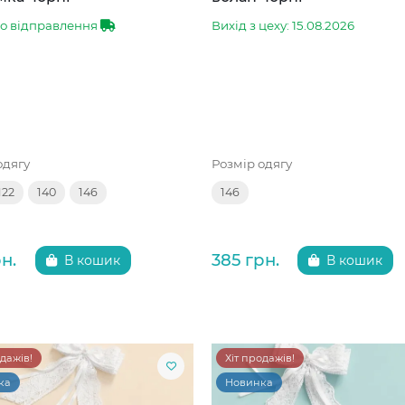
до відправлення
Вихід з цеху: 15.08.2026
одягу
Розмір одягу
122
140
146
146
н.
385 грн.
В кошик
В кошик
одажів!
Хіт продажів!
ка
Новинка