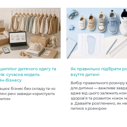
шиппінг дитячого одягу та
Як правильно підібрати р
ів: сучасна модель
взуття дитині
йн-бізнесу
Вибір правильного розміру 
для дитини — важливе завд
ацює бізнес без складу та чо
адже від цього залежить ком
тячі речі завжди користують
здоров’я та розвиток ніжок
питом
а. Давайте розглянемо, як н
литися з розміром.