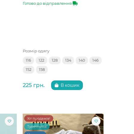
Готово до відправлення
Розмір одягу
116
122
128
134
140
146
152
158
225 грн.
В кошик
Хіт продажів!
Туреччина