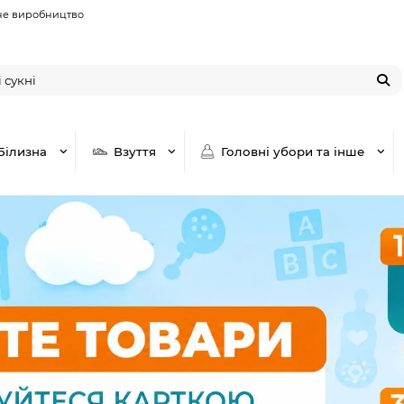
не виробництво
Білизна
Взуття
Головні убори та інше