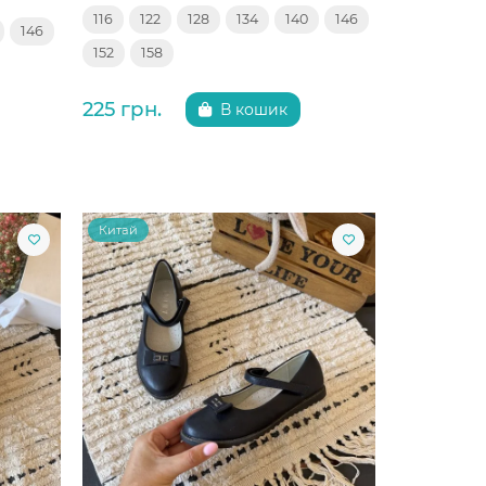
116
122
128
134
140
146
146
152
158
225 грн.
В кошик
Китай
Китай