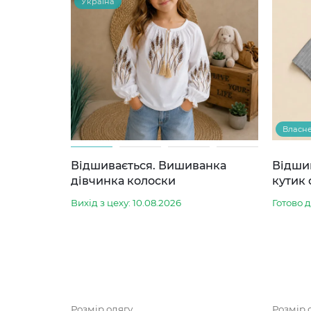
Україна
Власн
Відшивається. Вишиванка
Відши
дівчинка колоски
кутик 
Вихід з цеху: 10.08.2026
Готово 
Розмір одягу
Розмір 