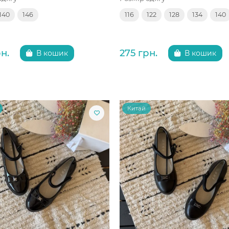
140
146
116
122
128
134
140
н.
275 грн.
В кошик
В кошик
Китай