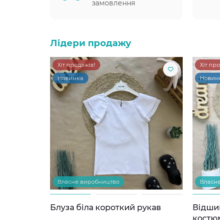
замовлення
Лідери продажу
Хіт продажів!
Хіт пр
Новинка
Новин
Власне виробництво
Власн
Блуза біла короткий рукав
Відши
костю