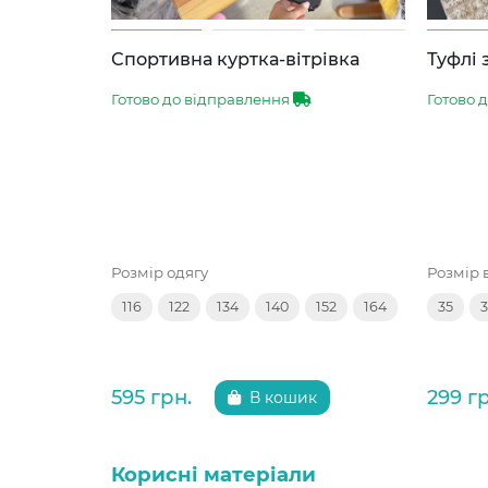
Спортивна куртка-вітрівка
Туфлі 
Готово до відправлення
Готово 
Розмір одягу
Розмір 
116
122
134
140
152
164
35
595 грн.
299 г
В кошик
Корисні матеріали