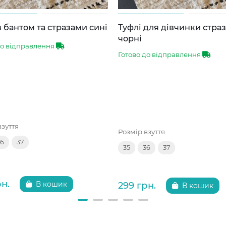
з бантом та стразами сині
Туфлі для дівчинки стра
чорні
до відправлення
Готово до відправлення
взуття
Розмір взуття
36
37
35
36
37
рн.
299 грн.
В кошик
В кошик