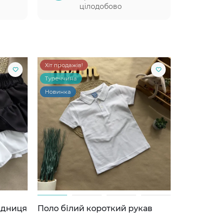
цілодобово
Хіт продажів!
Туреччина
Новинка
ідниця
Поло білий короткий рукав