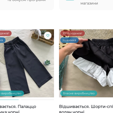
магазини
одажів!
Хіт продажів!
ка
Новинка
е виробництво
Власне виробництво
вається. Палаццо
Відшивається. Шорти-сп
мка чорні
волан чорні