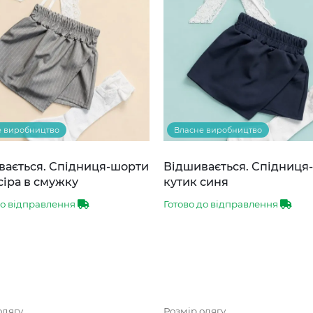
е виробництво
Власне виробництво
вається. Спідниця-шорти
Відшивається. Спідниця
сіра в смужку
кутик синя
до відправлення
Готово до відправлення
одягу
Розмір одягу