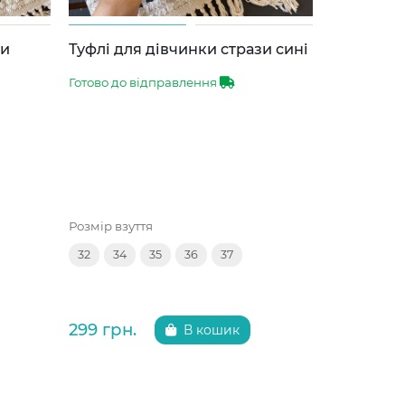
зи
Туфлі для дівчинки стрази сині
Туфлі тем
бантико
Готово до відправлення
Готово до 
Розмір взуття
Розмір взут
32
34
35
36
37
33
34
299 грн.
325 грн.
В кошик