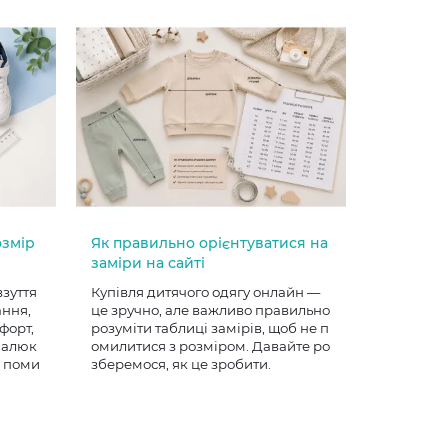
озмір
Як правильно орієнтуватися на
заміри на сайті
взуття
Купівля дитячого одягу онлайн —
ання,
це зручно, але важливо правильно
форт,
розуміти таблиці замірів, щоб не п
 малюк
омилитися з розміром. Давайте ро
е поми
зберемося, як це зробити.