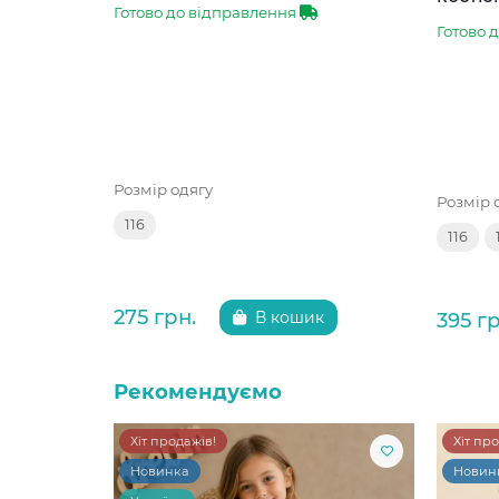
Готово до відправлення
Готово 
Розмір одягу
Розмір 
116
116
275 грн.
395 гр
В кошик
Рекомендуємо
Хіт продажів!
Хіт пр
Новинка
Новин