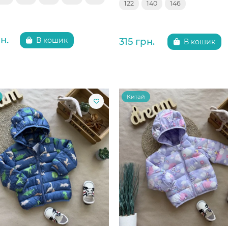
122
140
146
н.
315 грн.
В кошик
В кошик
Китай