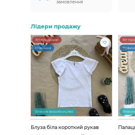
замовлення
Лідери продажу
Хіт продажів!
Хіт пр
Новинка
Новин
Власне виробництво
Власн
Блуза біла короткий рукав
Палац