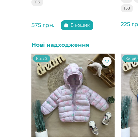
116
158
225 гр
575 грн.
В кошик
Нові надходження
Китай
Китай