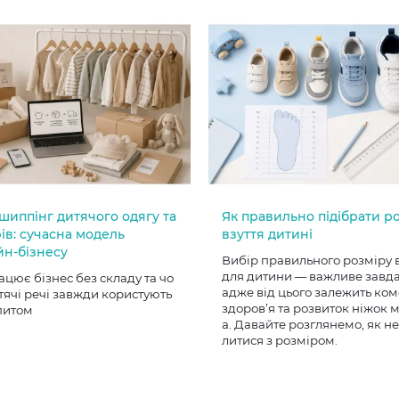
шиппінг дитячого одягу та
Як правильно підібрати р
ів: сучасна модель
взуття дитині
йн-бізнесу
Вибір правильного розміру 
для дитини — важливе завд
ацює бізнес без складу та чо
адже від цього залежить ком
тячі речі завжди користують
здоров’я та розвиток ніжок
питом
а. Давайте розглянемо, як н
литися з розміром.