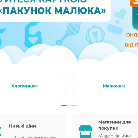
Хлопчикам
Малюкам
Магазини для
Низькі ціни
покупки
Маємо фізичні
та бонусні програми