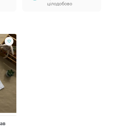
цілодобово
кав