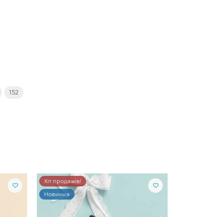
152
Хіт продажів!
Новинка