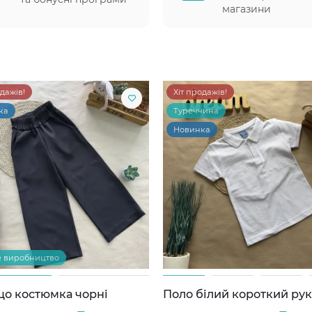
магазини
одажів!
Хіт продажів!
ка
Туреччина
Новинка
е виробництво
цо костюмка чорні
Поло білий короткий ру