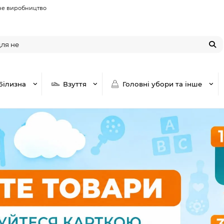
не виробництво
Білизна
Взуття
Головні убори та інше