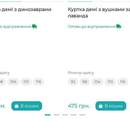
 демі з динозаврами
Куртка демі з вушками 
лаванда
до відправлення
Готово до відправлення
одягу
Розмір одягу
98
104
110
116
92
98
104
110
116
рн.
475 грн.
В кошик
В кошик