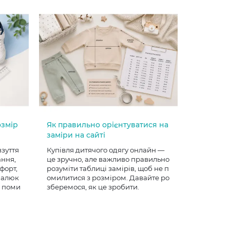
озмір
Як правильно орієнтуватися на
заміри на сайті
взуття
Купівля дитячого одягу онлайн —
ання,
це зручно, але важливо правильно
форт,
розуміти таблиці замірів, щоб не п
 малюк
омилитися з розміром. Давайте ро
е поми
зберемося, як це зробити.