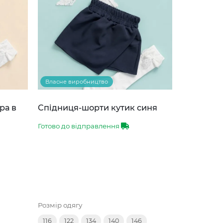
Власне виробництво
ра в
Спідниця-шорти кутик синя
Готово до відправлення
Розмір одягу
116
122
134
140
146