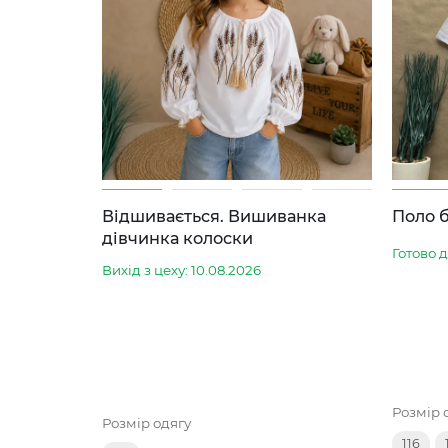
Відшивається. Вишиванка
Поло б
дівчинка колоски
Готово 
Вихід з цеху: 10.08.2026
Розмір 
Розмір одягу
116