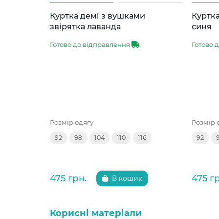
Куртка демі з вушками
Куртка
звірятка лаванда
синя
Готово до відправлення
Готово 
Розмір одягу
Розмір 
92
98
104
110
116
92
475 грн.
475 г
В кошик
Корисні матеріали