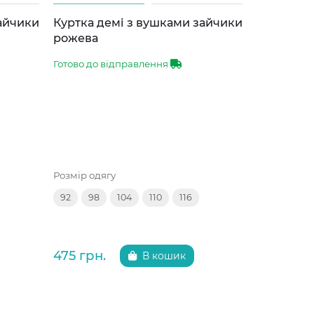
зайчики
Куртка демі з вушками зайчики
Куртка д
рожева
сіра
Готово до відправлення
Готово до 
Розмір одягу
Розмір одяг
92
98
104
110
116
92
98
475 грн.
475 грн.
В кошик