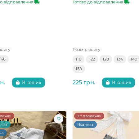
до відправлення
Готово до відправлення
одягу
Розмір одягу
146
116
122
128
134
140
158
н.
225 грн.
В кошик
В кошик
одажів!
Хіт продажів!
чина
Новинка
ка