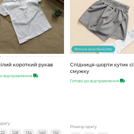
Власне виробництво
ілий короткий рукав
Спідниця-шорти кутик сі
смужку
до відправлення
Готово до відправлення
одягу
Розмір одягу
122
128
134
140
152