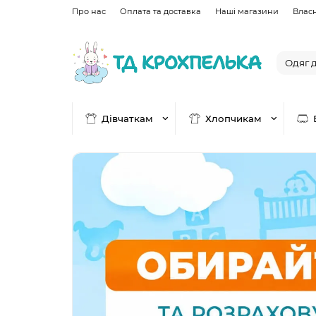
Про нас
Оплата та доставка
Наші магазини
Влас
Дівчаткам
Хлопчикам