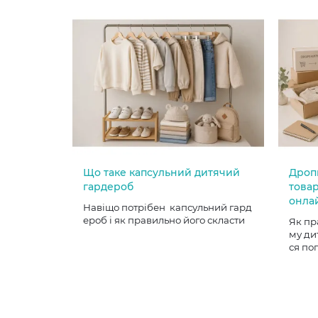
Що таке капсульний дитячий
Дроп
гардероб
товар
онла
Навіщо потрібен капсульний гард
ероб і як правильно його скласти
Як пр
му ди
ся по