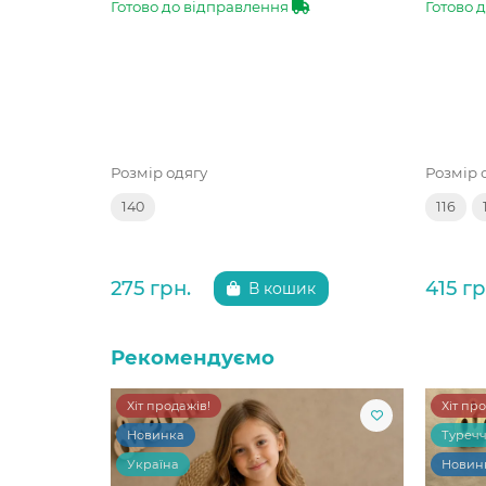
Готово до відправлення
Готово 
Розмір одягу
Розмір 
140
116
275 грн.
415 гр
В кошик
Рекомендуємо
Хіт продажів!
Хіт пр
Новинка
Туреч
Україна
Новин