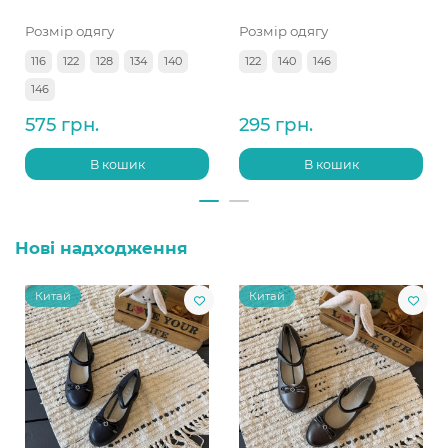
Розмір одягу
Розмір одягу
116
122
128
134
140
122
140
146
146
575 грн.
295 грн.
В кошик
В кошик
Нові надходження
Китай
Китай