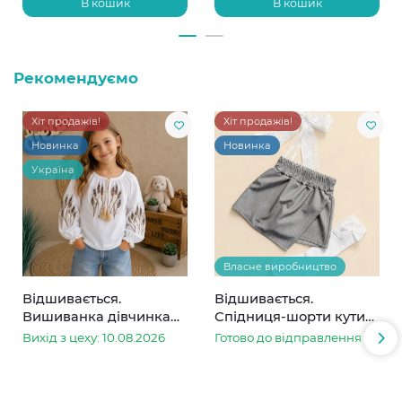
В кошик
В кошик
Рекомендуємо
Хіт продажів!
Хіт продажів!
Новинка
Новинка
Україна
Власне виробництво
Відшивається.
Відшивається.
Вишиванка дівчинка
Спідниця-шорти кутик
колоски
сіра в смужку
Вихід з цеху: 10.08.2026
Готово до відправлення