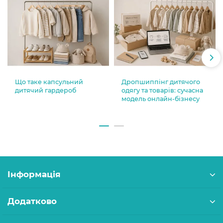
Що таке капсульний
Дропшиппінг дитячого
дитячий гардероб
одягу та товарів: сучасна
модель онлайн-бізнесу
Інформація
Додатково