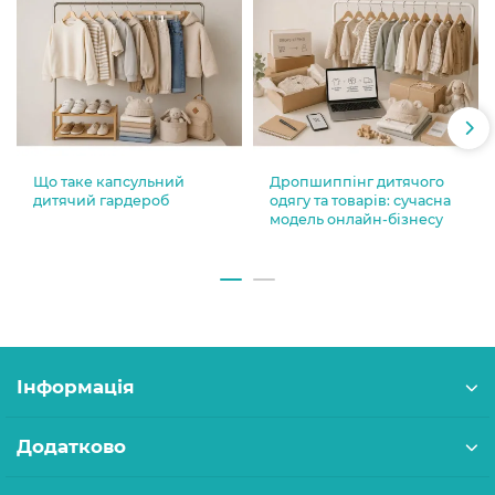
Що таке капсульний
Дропшиппінг дитячого
дитячий гардероб
одягу та товарів: сучасна
модель онлайн-бізнесу
Інформація
Додатково