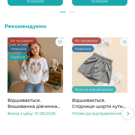
В кошик
В кошик
Рекомендуємо
Хіт продажів!
Хіт продажів!
Новинка
Новинка
Україна
Власне виробництво
Відшивається.
Відшивається.
Вишиванка дівчинка
Спідниця-шорти кутик
колоски
сіра в смужку
Вихід з цеху: 10.08.2026
Готово до відправлення