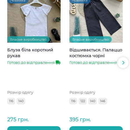
Новинка
Новинка
Власне виробництво
Власне виробництво
Блуза біла короткий
Відшивається. Палаццо
рукав
костюмка чорні
Готово до відправлення
Готово до відправлення
Розмір одягу
Розмір одягу
116
140
116
122
140
146
275 грн.
395 грн.