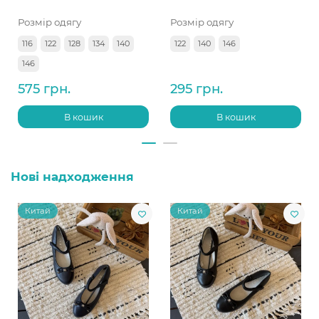
Розмір одягу
Розмір одягу
116
122
128
134
140
122
140
146
146
575 грн.
295 грн.
В кошик
В кошик
Нові надходження
Китай
Китай