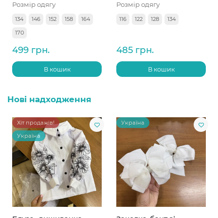
Розмір одягу
Розмір одягу
134
146
152
158
164
116
122
128
134
170
499 грн.
485 грн.
В кошик
В кошик
Нові надходження
Хіт продажів!
Україна
Україна