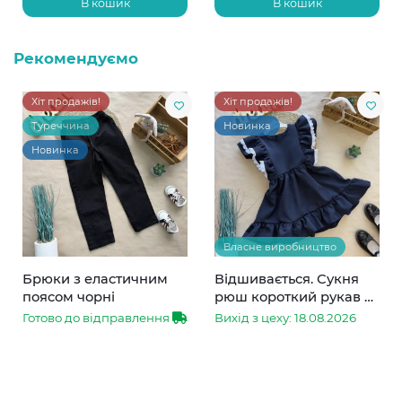
В кошик
В кошик
Рекомендуємо
Хіт продажів!
Хіт продажів!
Туреччина
Новинка
Новинка
Власне виробництво
Брюки з еластичним
Відшивається. Сукня
поясом чорні
рюш короткий рукав з
мереживом синя
Готово до відправлення
Вихід з цеху: 18.08.2026