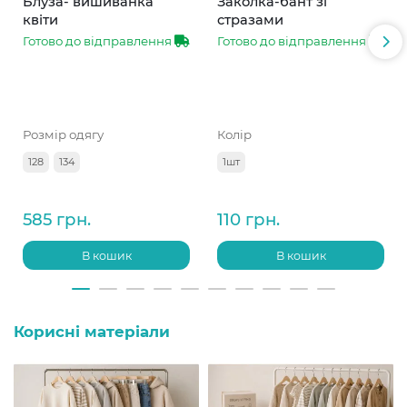
Блуза- вишиванка
Заколка-бант зі
квіти
стразами
Готово до відправлення
Готово до відправлення
Розмір одягу
Колір
128
134
1шт
585 грн.
110 грн.
В кошик
В кошик
Корисні матеріали