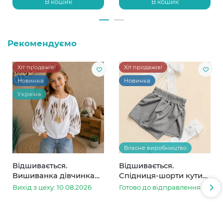
В кошик
В кошик
Рекомендуємо
Хіт продажів!
Хіт продажів!
Новинка
Новинка
Україна
Власне виробництво
Відшивається.
Відшивається.
Вишиванка дівчинка
Спідниця-шорти кутик
колоски
сіра в смужку
Вихід з цеху: 10.08.2026
Готово до відправлення