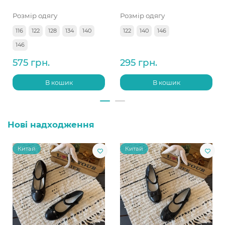
Розмір одягу
Розмір одягу
116
122
128
134
140
122
140
146
146
575 грн.
295 грн.
В кошик
В кошик
Нові надходження
Китай
Китай