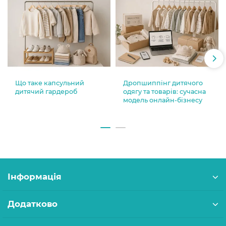
Що таке капсульний
Дропшиппінг дитячого
дитячий гардероб
одягу та товарів: сучасна
модель онлайн-бізнесу
Інформація
Додатково