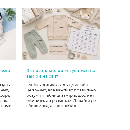
озмір
Як правильно орієнтуватися на
заміри на сайті
взуття
Купівля дитячого одягу онлайн —
ання,
це зручно, але важливо правильно
форт,
розуміти таблиці замірів, щоб не п
 малюк
омилитися з розміром. Давайте ро
е поми
зберемося, як це зробити.