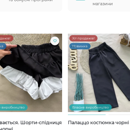
магазини
одажів!
Хіт продажів!
ка
Новинка
е виробництво
Власне виробництво
вається. Шорти-спідниця
Палаццо костюмка чорні
чорні