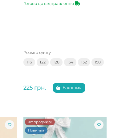
Готово до відправлення
Розмір одягу
116
122
128
134
152
158
225 грн.
В кошик
Хіт продажів!
Новинка