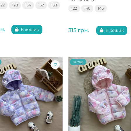
122
128
134
152
158
122
140
146
н.
315 грн.
В кошик
В кошик
Китай