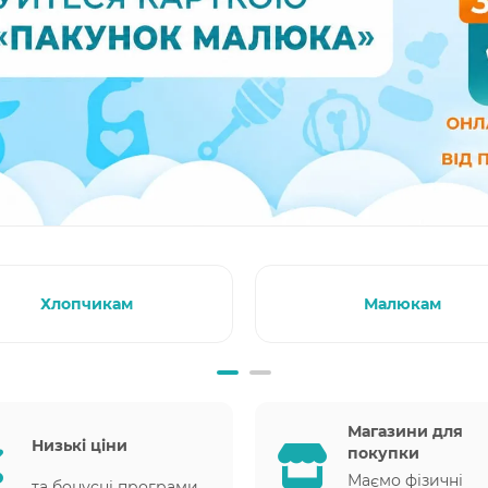
Хлопчикам
Малюкам
Магазини для
Низькі ціни
покупки
Маємо фізичні
та бонусні програми