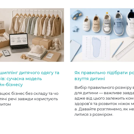
шиппінг дитячого одягу та
Як правильно підібрати р
ів: сучасна модель
взуття дитині
йн-бізнесу
Вибір правильного розміру 
для дитини — важливе завд
ацює бізнес без складу та чо
адже від цього залежить ком
тячі речі завжди користують
здоров’я та розвиток ніжок
питом
а. Давайте розглянемо, як н
литися з розміром.