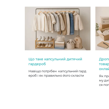
Що таке капсульний дитячий
Дроп
гардероб
товар
онла
Навіщо потрібен капсульний гард
ероб і як правильно його скласти
Як пр
му ди
ся по