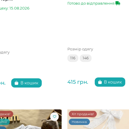
Готово до відправлення
цеху: 15.08.2026
Розмір одягу
одягу
116
146
415 грн.
рн.
В кошик
В кошик
одажів!
Хіт продажів!
чина
Новинка