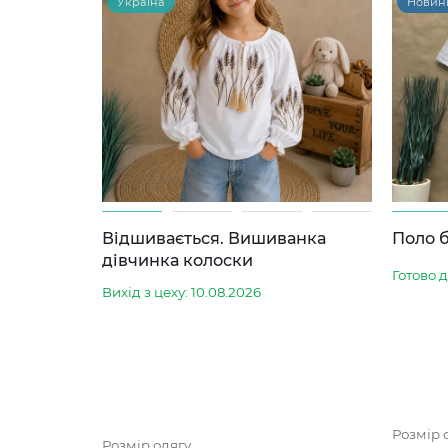
Україна
Новин
Відшивається. Вишиванка
Поло б
дівчинка колоски
Готово 
Вихід з цеху: 10.08.2026
Розмір 
Розмір одягу