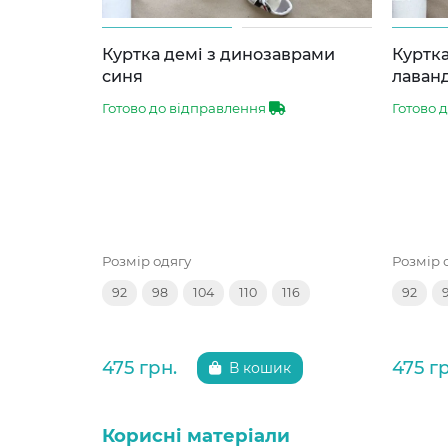
Куртка демі з динозаврами
Куртка
синя
лаван
Готово до відправлення
Готово 
Розмір одягу
Розмір 
92
98
104
110
116
92
475 грн.
475 г
В кошик
Корисні матеріали