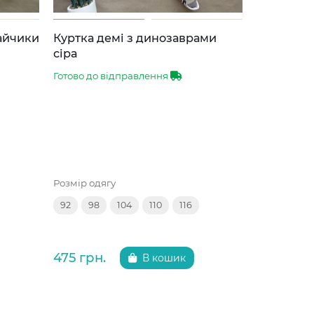
зайчики
Куртка демі з динозаврами
Куртка д
сіра
синя 86-1
Готово до відправлення
Готово до 
Розмір одягу
Розмір одяг
92
98
104
110
116
92
98
475 грн.
475 грн.
В кошик