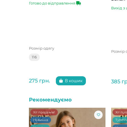
Готово до відправлення
Вихід з 
Розмір одягу
Розмір 
116
275 грн.
385 г
В кошик
Рекомендуємо
Хіт продажів!
Хіт пр
Новинка
Туреч