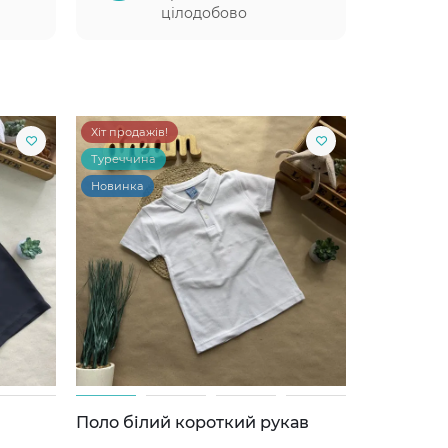
цілодобово
Хіт продажів!
Туреччина
Новинка
Поло білий короткий рукав