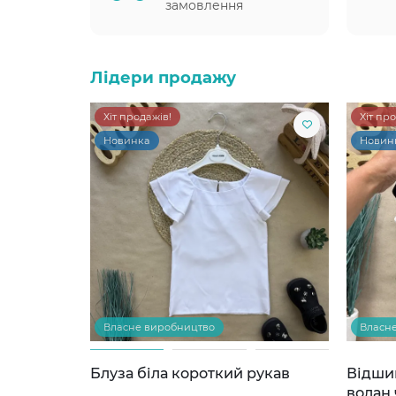
замовлення
Лідери продажу
Хіт продажів!
Хіт пр
Новинка
Новин
Власне виробництво
Власн
Блуза біла короткий рукав
Відши
волан 