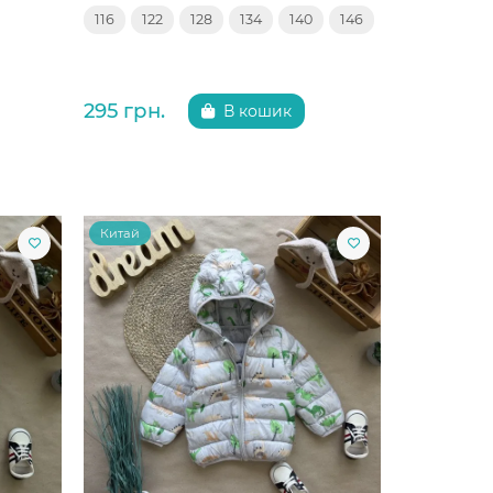
116
122
128
134
140
146
295 грн.
В кошик
Китай
Китай