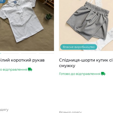
ка
Власне виробництво
ілий короткий рукав
Спідниця-шорти кутик сі
смужку
до відправлення
Готово до відправлення
одягу
Розмір одягу