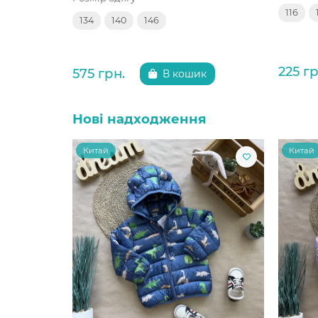
116
134
140
146
225 гр
575 грн.
В кошик
Нові надходження
Китай
Китай