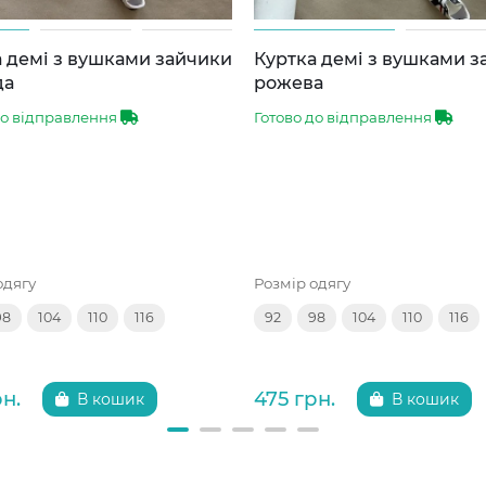
 демі з вушками зайчики
Куртка демі з вушками 
да
рожева
до відправлення
Готово до відправлення
одягу
Розмір одягу
98
104
110
116
92
98
104
110
116
рн.
475 грн.
В кошик
В кошик