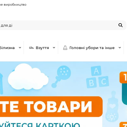
не виробництво
Білизна
Взуття
Головні убори та інше