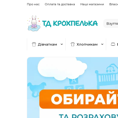
Про нас
Оплата та доставка
Наші магазини
Влас
Дівчаткам
Хлопчикам