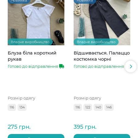
Новинка
Новинка
Власне виробництво
Власне виробництво
Блуза біла короткий
Відшивається. Палаццо
рукав
костюмка чорні
Готово до відправлення
Готово до відправлення
Розмір одягу
Розмір одягу
116
134
116
122
140
146
275 грн.
395 грн.