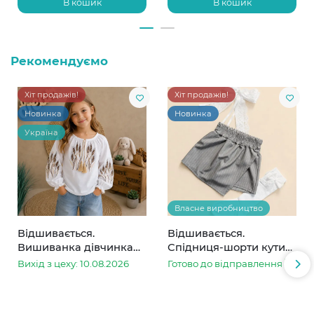
В кошик
В кошик
Рекомендуємо
Хіт продажів!
Хіт продажів!
Новинка
Новинка
Україна
Власне виробництво
Відшивається.
Відшивається.
Вишиванка дівчинка
Спідниця-шорти кутик
колоски
сіра в смужку
Вихід з цеху: 10.08.2026
Готово до відправлення