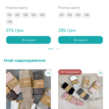
Розмір одягу
Розмір одягу
116
122
128
134
140
122
134
140
146
146
575 грн.
295 грн.
В кошик
В кошик
Нові надходження
Хіт продажів!