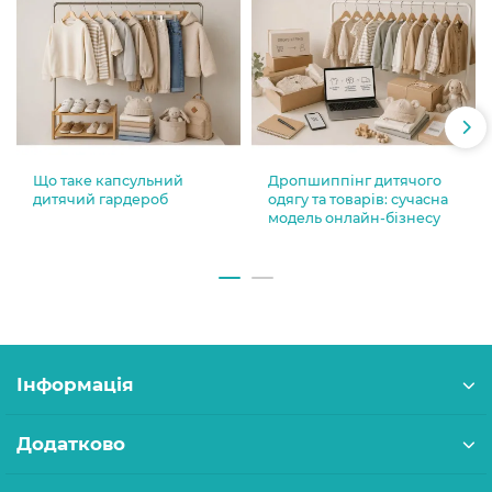
Що таке капсульний
Дропшиппінг дитячого
дитячий гардероб
одягу та товарів: сучасна
модель онлайн-бізнесу
Інформація
Додатково