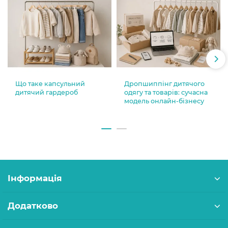
Що таке капсульний
Дропшиппінг дитячого
дитячий гардероб
одягу та товарів: сучасна
модель онлайн-бізнесу
Інформація
Додатково