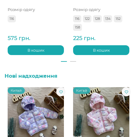
Розмір одягу
Розмір одягу
116
116
122
128
134
152
158
575 грн.
225 грн.
В кошик
В кошик
Нові надходження
Китай
Китай