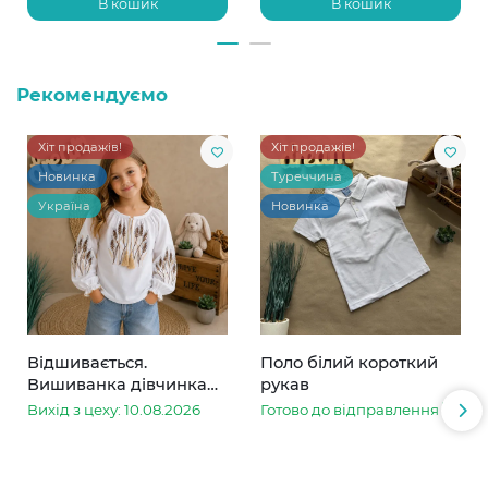
В кошик
В кошик
Рекомендуємо
Хіт продажів!
Хіт продажів!
Новинка
Туреччина
Україна
Новинка
Відшивається.
Поло білий короткий
Вишиванка дівчинка
рукав
колоски
Вихід з цеху: 10.08.2026
Готово до відправлення