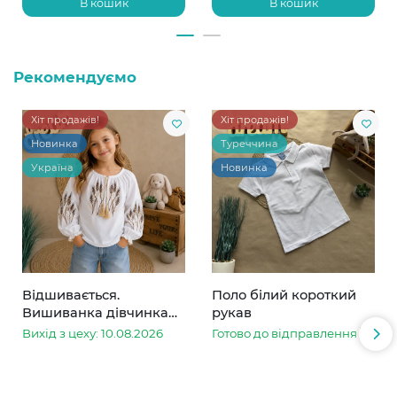
В кошик
В кошик
Рекомендуємо
Хіт продажів!
Хіт продажів!
Новинка
Туреччина
Україна
Новинка
Відшивається.
Поло білий короткий
Вишиванка дівчинка
рукав
колоски
Вихід з цеху: 10.08.2026
Готово до відправлення