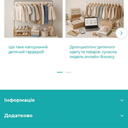
Що таке капсульний
Дропшиппінг дитячого
дитячий гардероб
одягу та товарів: сучасна
модель онлайн-бізнесу
Інформація
Додатково