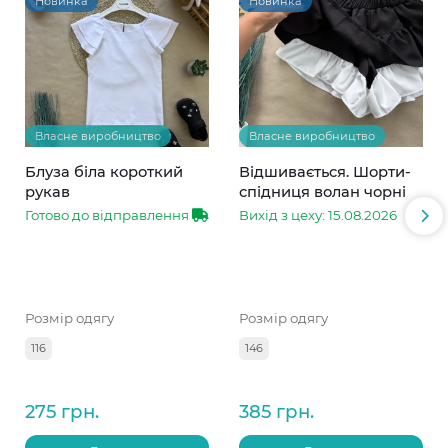
Новинка
Новинка
Власне виробництво
Власне виробництво
Блуза біла короткий
Відшивається. Шорти-
рукав
спідниця волан чорні
Готово до відправлення
Вихід з цеху: 15.08.2026
Розмір одягу
Розмір одягу
116
146
275 грн.
385 грн.