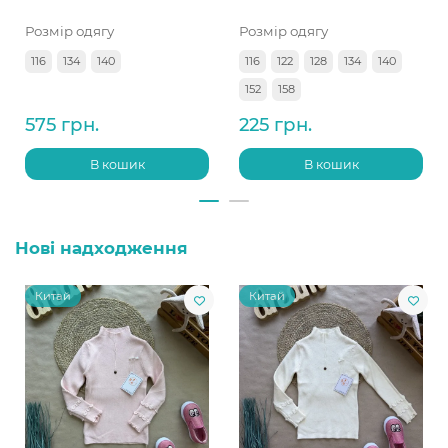
Розмір одягу
Розмір одягу
116
134
140
116
122
128
134
140
152
158
575 грн.
225 грн.
В кошик
В кошик
Нові надходження
Китай
Китай