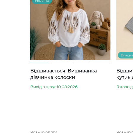
Україна
Власн
Відшивається. Вишиванка
Відши
дівчинка колоски
кутик 
Вихід з цеху: 10.08.2026
Готово 
Розмір одягу
Розмір 