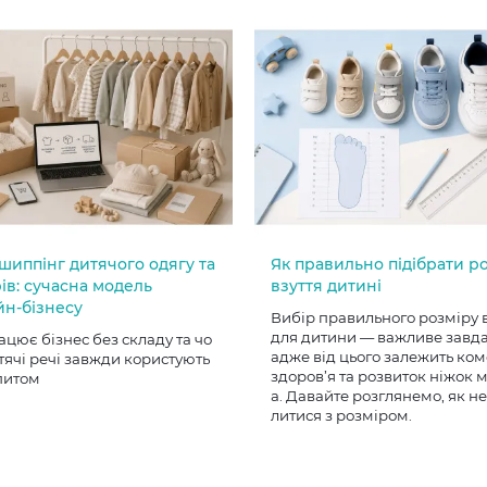
шиппінг дитячого одягу та
Як правильно підібрати р
ів: сучасна модель
взуття дитині
йн-бізнесу
Вибір правильного розміру 
для дитини — важливе завд
ацює бізнес без складу та чо
адже від цього залежить ком
тячі речі завжди користують
здоров’я та розвиток ніжок
питом
а. Давайте розглянемо, як н
литися з розміром.