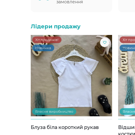
замовлення
Лідери продажу
Хіт продажів!
Хіт пр
Новинка
Новин
Власне виробництво
Власн
Блуза біла короткий рукав
Відши
костю