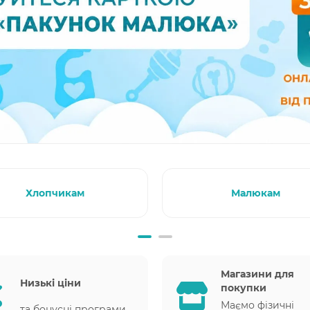
Хлопчикам
Малюкам
Магазини для
Низькі ціни
покупки
Маємо фізичні
та бонусні програми