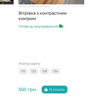
Вітрівка з контрастним
Бомбер - 
коміром
Готово до 
Готово до відправлення
Розмір одяг
Розмір одягу
122
128
116
122
128
134
650 грн.
550 грн.
В кошик