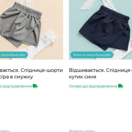
е виробництво
Власне виробництво
вається. Спідниця-шорти
Відшивається. Спідниця
сіра в смужку
кутик синя
до відправлення
Готово до відправлення
одягу
Розмір одягу