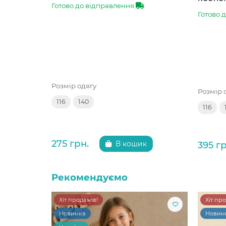
Готово до відправлення
Готово 
Розмір одягу
Розмір 
116
140
116
275 грн.
395 гр
В кошик
Рекомендуємо
Хіт продажів!
Хіт пр
Новинка
Новин