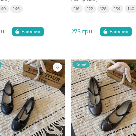
140
146
116
122
128
134
140
н.
275 грн.
В кошик
В кошик
Китай