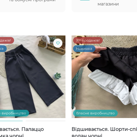
магазини
одажів!
Хіт продажів!
ка
Новинка
е виробництво
Власне виробництво
вається. Палаццо
Відшивається. Шорти-сп
мка чорні
волан чорні