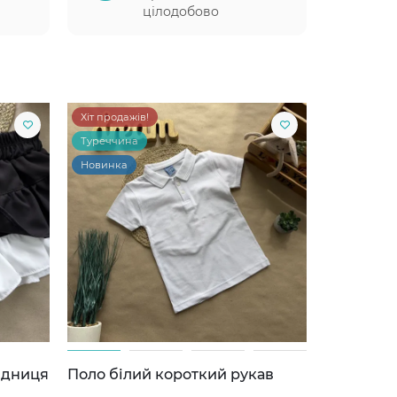
цілодобово
Хіт продажів!
Туреччина
Новинка
ідниця
Поло білий короткий рукав