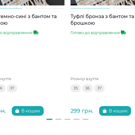
темно-сині з бантом та
Туфлі бронза з бантом та
кою
брошкою
до відправлення
Готово до відправлення
взуття
Розмір взуття
36
37
35
36
37
рн.
299 грн.
В кошик
В кошик