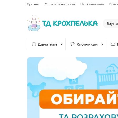
Про нас
Оплата та доставка
Наші магазини
Влас
Дівчаткам
Хлопчикам