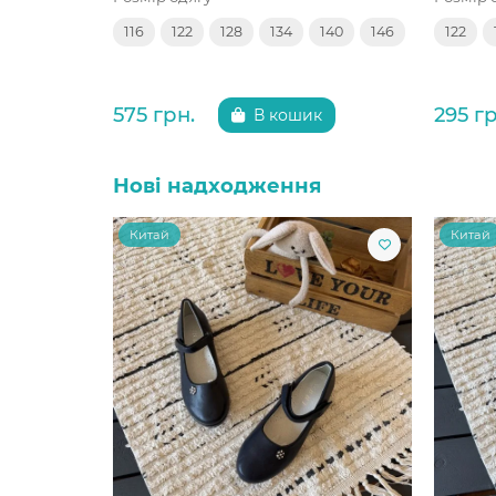
116
122
128
134
140
146
122
575 грн.
295 гр
В кошик
Нові надходження
Китай
Китай