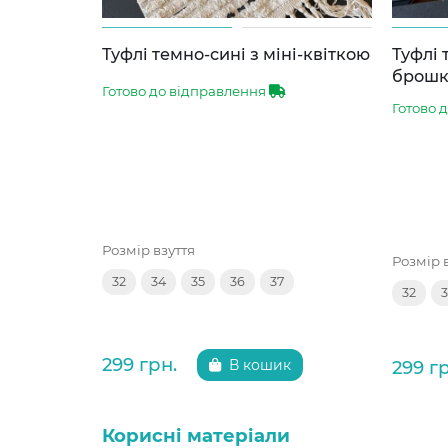
Туфлі темно-сині з міні-квіткою
Туфлі 
брош
Готово до відправлення
Готово 
Розмір взуття
Розмір 
32
34
35
36
37
32
299 грн.
299 г
В кошик
Корисні матеріали