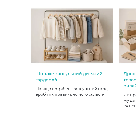
Що таке капсульний дитячий
Дроп
гардероб
товар
онла
Навіщо потрібен капсульний гард
ероб і як правильно його скласти
Як пр
му ди
ся по