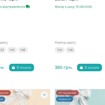
до відправлення
Вихід з цеху: 15.08.2026
одягу
Розмір одягу
122
140
146
140
146
н.
385 грн.
В кошик
В кошик
одажів!
Хіт продажів!
ка
Новинка