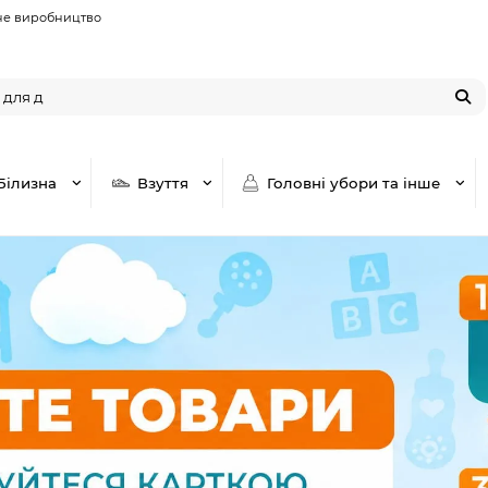
не виробництво
Білизна
Взуття
Головні убори та інше