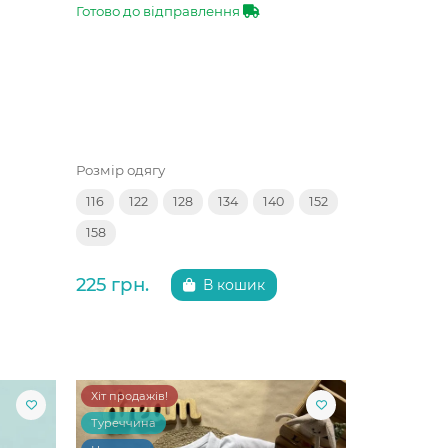
Готово до відправлення
Розмір одягу
116
122
128
134
140
152
158
225 грн.
В кошик
Хіт продажів!
Туреччина