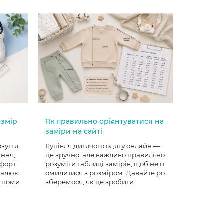
озмір
Як правильно орієнтуватися на
заміри на сайті
взуття
Купівля дитячого одягу онлайн —
ання,
це зручно, але важливо правильно
форт,
розуміти таблиці замірів, щоб не п
 малюк
омилитися з розміром. Давайте ро
е поми
зберемося, як це зробити.