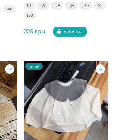
116
122
128
134
140
152
146
158
225 грн.
В кошик
Китай
Китай