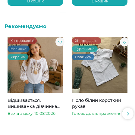
В кошик
В кошик
Рекомендуємо
Хіт продажів!
Хіт продажів!
Новинка
Туреччина
Україна
Новинка
Відшивається.
Поло білий короткий
Вишиванка дівчинка
рукав
колоски
Вихід з цеху: 10.08.2026
Готово до відправлення