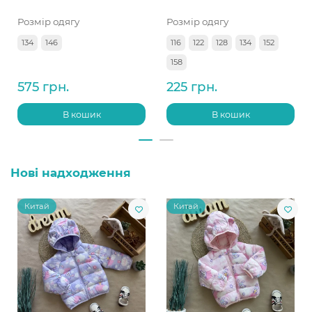
Розмір одягу
Розмір одягу
134
146
116
122
128
134
152
158
575 грн.
225 грн.
В кошик
В кошик
Нові надходження
Китай
Китай