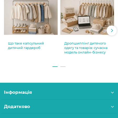
Що таке капсульний
Дропшиппінг дитячого
дитячий гардероб
одягу та товарів: сучасна
модель онлайн-бізнесу
Інформація
Додатково