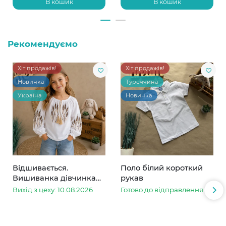
В кошик
В кошик
Рекомендуємо
Хіт продажів!
Хіт продажів!
Новинка
Туреччина
Україна
Новинка
Відшивається.
Поло білий короткий
Вишиванка дівчинка
рукав
колоски
Вихід з цеху: 10.08.2026
Готово до відправлення