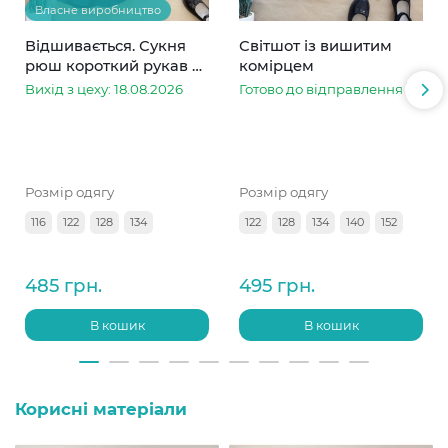
Власне виробництво
Відшивається. Сукня
Світшот із вишитим
рюш короткий рукав з
комірцем
мереживом синя
Вихід з цеху: 18.08.2026
Готово до відправлення
Розмір одягу
Розмір одягу
116
122
128
134
122
128
134
140
152
485 грн.
495 грн.
В кошик
В кошик
Корисні матеріали