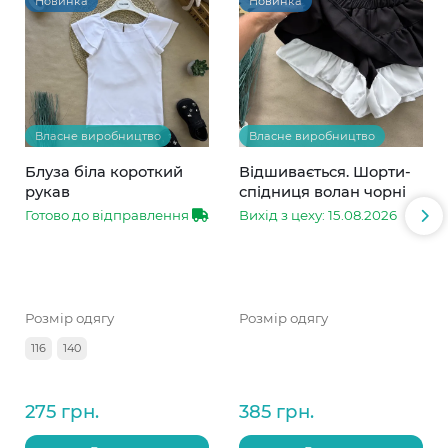
Новинка
Новинка
Власне виробництво
Власне виробництво
Блуза біла короткий
Відшивається. Шорти-
рукав
спідниця волан чорні
Готово до відправлення
Вихід з цеху: 15.08.2026
Розмір одягу
Розмір одягу
116
140
275 грн.
385 грн.