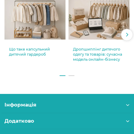
Що таке капсульний
Дропшиппінг дитячого
дитячий гардероб
одягу та товарів: сучасна
модель онлайн-бізнесу
Інформація
Додатково