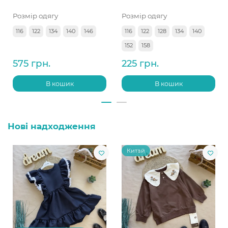
Розмір одягу
Розмір одягу
116
122
134
140
146
116
122
128
134
140
152
158
575 грн.
225 грн.
В кошик
В кошик
Нові надходження
Китай