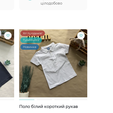
цілодобово
Хіт продажів!
Туреччина
Новинка
Поло білий короткий рукав