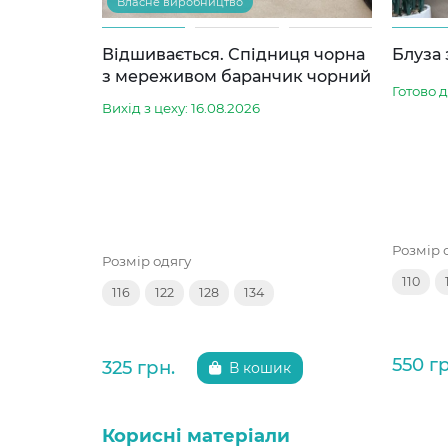
Власне виробництво
Відшивається. Спідниця чорна
Блуза
з мереживом баранчик чорний
Готово 
Вихід з цеху: 16.08.2026
Розмір 
Розмір одягу
110
116
122
128
134
550 г
325 грн.
В кошик
Корисні матеріали