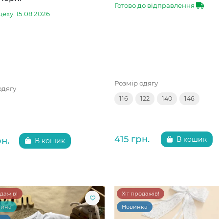
Готово до відправлення
цеху: 15.08.2026
Розмір одягу
одягу
116
122
140
146
415 грн.
рн.
В кошик
В кошик
одажів!
Хіт продажів!
чина
Новинка