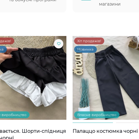
магазини
одажів!
Хіт продажів!
ка
Новинка
е виробництво
Власне виробництво
вається. Шорти-спідниця
Палаццо костюмка чорні
чорні