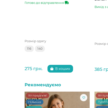
Готово до відправлення
Вихід з 
Розмір одягу
Розмір 
116
140
275 грн.
385 г
В кошик
Рекомендуємо
Хіт продажів!
Хіт пр
Новинка
Туреч