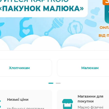
Хлопчикам
Малюкам
Магазини для
Низькі ціни
покупки
Маємо фізичні
та бонусні програми