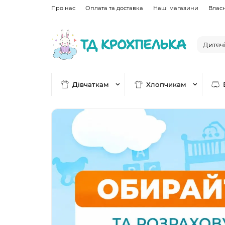
Про нас
Оплата та доставка
Наші магазини
Влас
Дівчаткам
Хлопчикам