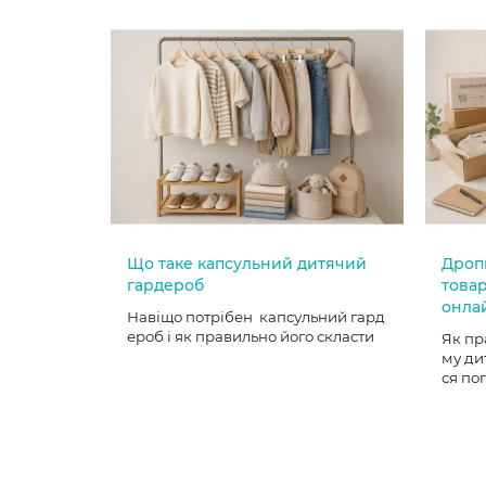
Що таке капсульний дитячий
Дроп
гардероб
товар
онла
Навіщо потрібен капсульний гард
ероб і як правильно його скласти
Як пр
му ди
ся по