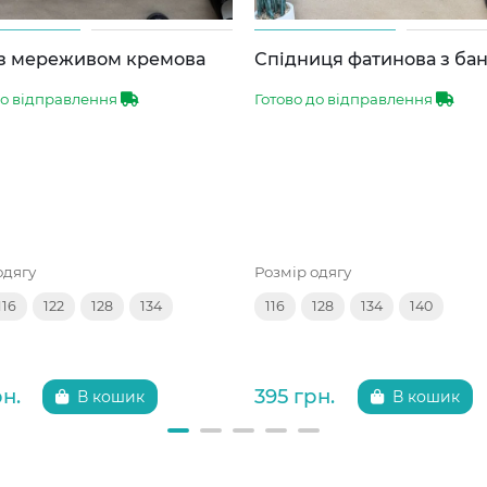
 з мереживом кремова
Спідниця фатинова з ба
до відправлення
Готово до відправлення
одягу
Розмір одягу
116
122
128
134
116
128
134
140
рн.
395 грн.
В кошик
В кошик