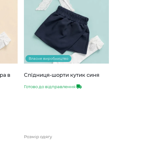
Власне виробництво
ра в
Спідниця-шорти кутик синя
Готово до відправлення
Розмір одягу