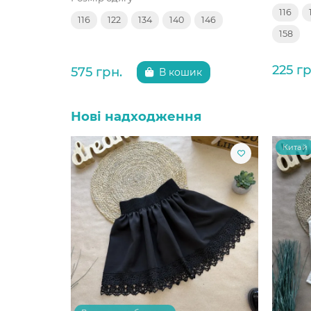
116
116
122
134
140
146
158
225 гр
575 грн.
В кошик
Нові надходження
Китай