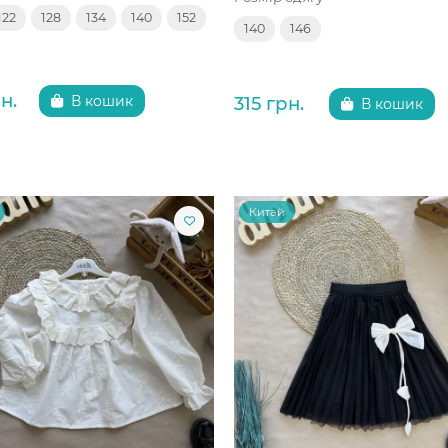
122
128
134
140
152
140
146
н.
315 грн.
В кошик
В кошик
Китай