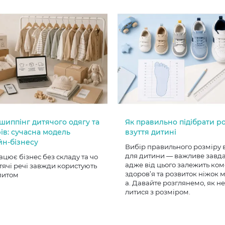
шиппінг дитячого одягу та
Як правильно підібрати р
ів: сучасна модель
взуття дитині
йн-бізнесу
Вибір правильного розміру 
для дитини — важливе завд
ацює бізнес без складу та чо
адже від цього залежить ком
тячі речі завжди користують
здоров’я та розвиток ніжок
питом
а. Давайте розглянемо, як н
литися з розміром.