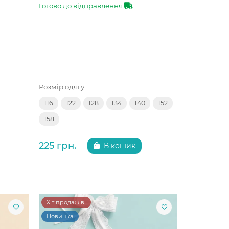
Готово до відправлення
Розмір одягу
116
122
128
134
140
152
158
225 грн.
В кошик
Хіт продажів!
Новинка