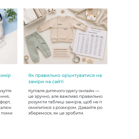
озмір
Як правильно орієнтуватися на
заміри на сайті
взуття
Купівля дитячого одягу онлайн —
ання,
це зручно, але важливо правильно
форт,
розуміти таблиці замірів, щоб не п
 малюк
омилитися з розміром. Давайте ро
е поми
зберемося, як це зробити.