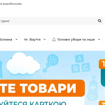
не виробництво
Білизна
Взуття
Головні убори та інше