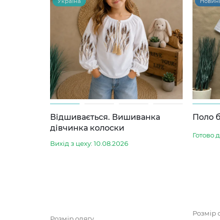
Україна
Новин
Відшивається. Вишиванка
Поло б
дівчинка колоски
Готово 
Вихід з цеху: 10.08.2026
Розмір 
Розмір одягу