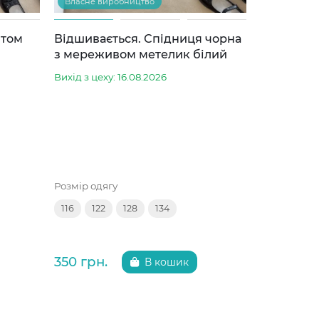
Власне виробництво
нтом
Відшивається. Спідниця чорна
Блуза з 
з мереживом метелик білий
Готово до 
Вихід з цеху: 16.08.2026
Розмір одяг
Розмір одягу
122
128
116
122
128
134
550 грн.
350 грн.
В кошик