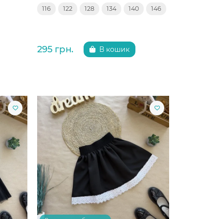
116
122
128
134
140
146
295 грн.
В кошик
Китай