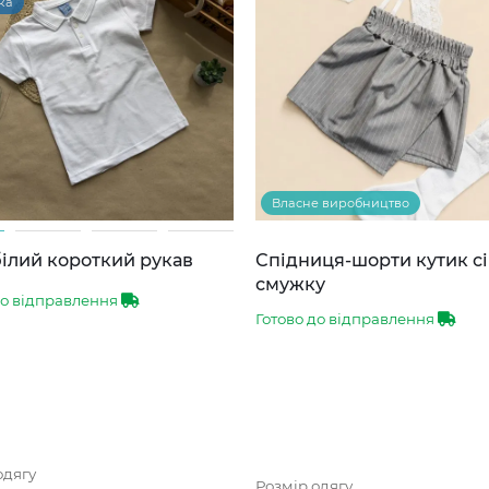
ка
Власне виробництво
ілий короткий рукав
Спідниця-шорти кутик сі
смужку
до відправлення
Готово до відправлення
одягу
Розмір одягу