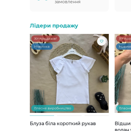
замовлення
Лідери продажу
Хіт продажів!
Хіт пр
Новинка
Новин
Власне виробництво
Власн
Блуза біла короткий рукав
Відши
волан 