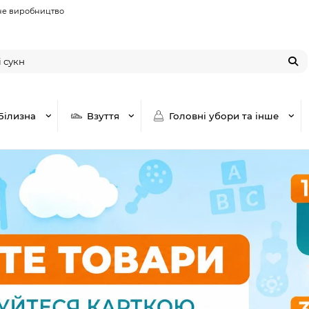
не виробництво
Білизна
Взуття
Головні убори та інше