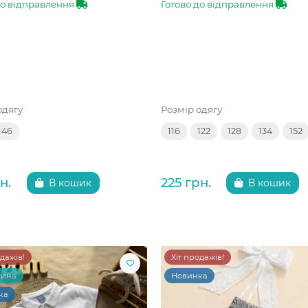
до відправлення
Готово до відправлення
одягу
Розмір одягу
146
116
122
128
134
152
н.
225 грн.
В кошик
В кошик
одажів!
Хіт продажів!
чина
Новинка
ка