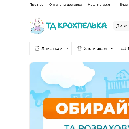
Про нас
Оплата та доставка
Наші магазини
Влас
Дівчаткам
Хлопчикам