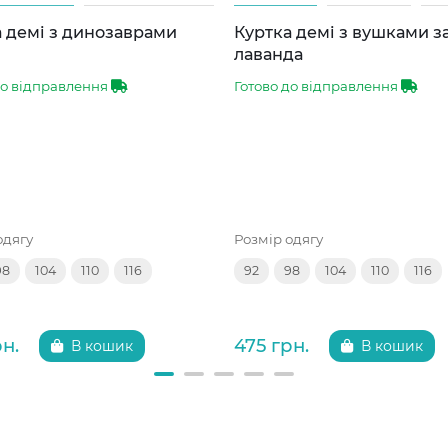
 демі з динозаврами
Куртка демі з вушками 
лаванда
до відправлення
Готово до відправлення
одягу
Розмір одягу
98
104
110
116
92
98
104
110
116
рн.
475 грн.
В кошик
В кошик