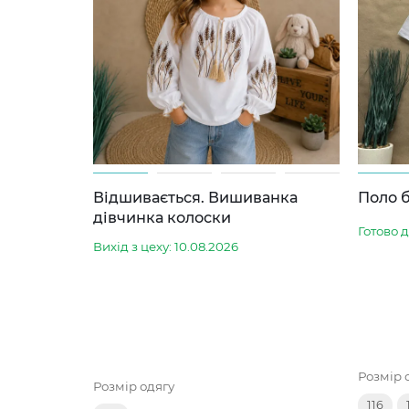
Відшивається. Вишиванка
Поло б
дівчинка колоски
Готово 
Вихід з цеху: 10.08.2026
Розмір 
Розмір одягу
116