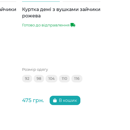
зайчики
Куртка демі з вушками зайчики
Куртка д
рожева
сіра
Готово до відправлення
Готово до 
Розмір одягу
Розмір одяг
92
98
104
110
116
92
98
475 грн.
475 грн.
В кошик