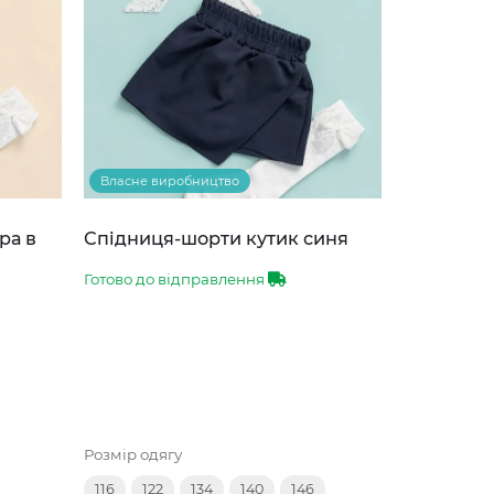
Власне виробництво
ра в
Спідниця-шорти кутик синя
Готово до відправлення
Розмір одягу
116
122
134
140
146