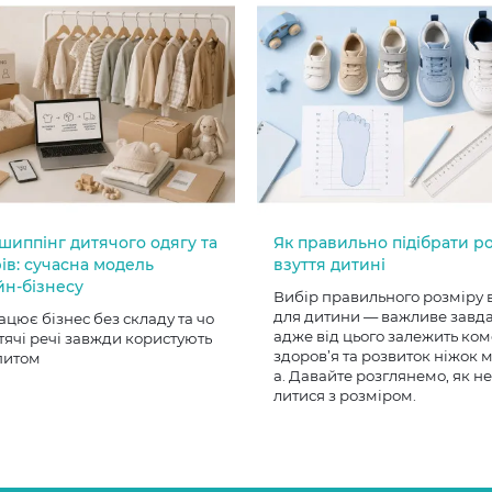
шиппінг дитячого одягу та
Як правильно підібрати р
ів: сучасна модель
взуття дитині
йн-бізнесу
Вибір правильного розміру 
для дитини — важливе завд
ацює бізнес без складу та чо
адже від цього залежить ком
тячі речі завжди користують
здоров’я та розвиток ніжок
питом
а. Давайте розглянемо, як н
литися з розміром.