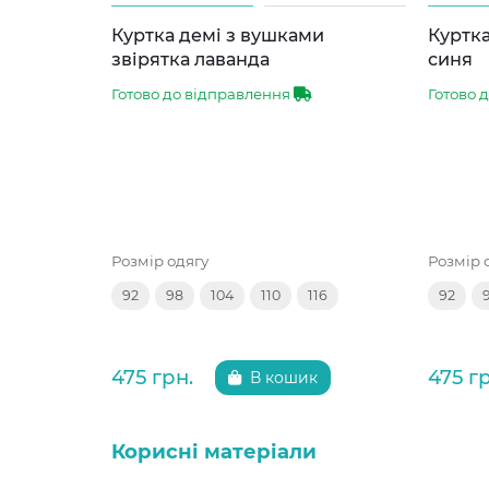
Куртка демі з вушками
Куртка
звірятка лаванда
синя
Готово до відправлення
Готово 
Розмір одягу
Розмір 
92
98
104
110
116
92
475 грн.
475 г
В кошик
Корисні матеріали