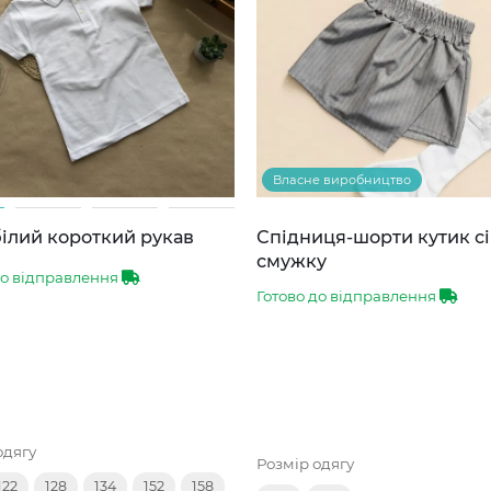
Власне виробництво
ілий короткий рукав
Спідниця-шорти кутик сі
смужку
до відправлення
Готово до відправлення
одягу
Розмір одягу
122
128
134
152
158