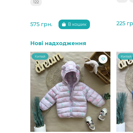
122
225 гр
575 грн.
В кошик
Нові надходження
Китай
Китай