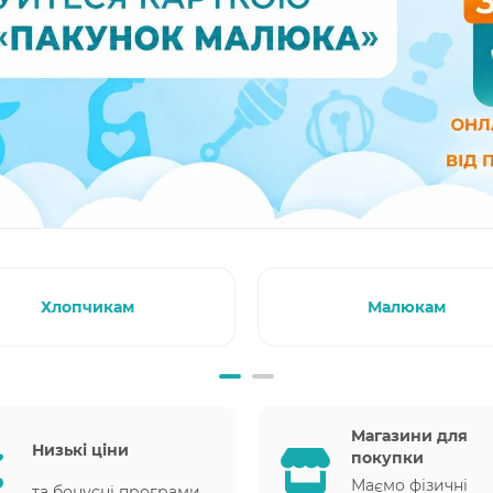
Хлопчикам
Малюкам
Магазини для
Низькі ціни
покупки
Маємо фізичні
та бонусні програми