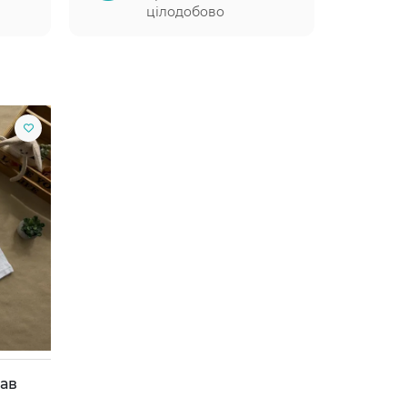
цілодобово
кав