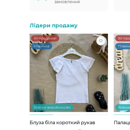
замовлення
Лідери продажу
Хіт продажів!
Хіт пр
Новинка
Новин
Власне виробництво
Власн
Блуза біла короткий рукав
Палац