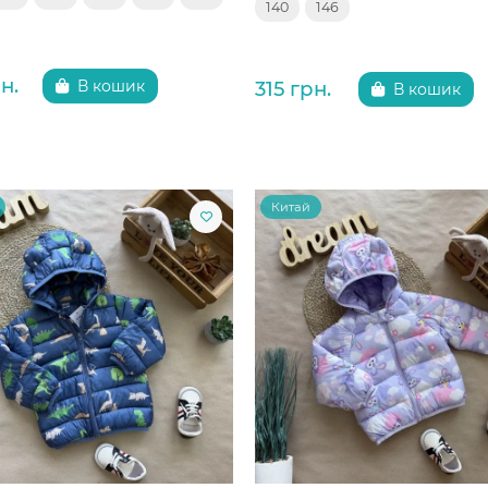
140
146
н.
315 грн.
В кошик
В кошик
Китай