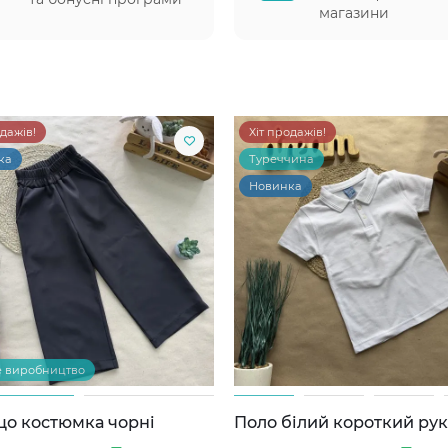
магазини
одажів!
Хіт продажів!
ка
Туреччина
Новинка
е виробництво
цо костюмка чорні
Поло білий короткий ру