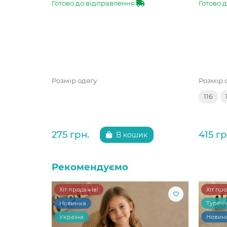
Готово до відправлення
Готово 
Розмір одягу
Розмір 
116
275 грн.
415 гр
В кошик
Рекомендуємо
Хіт продажів!
Хіт пр
Новинка
Туреч
Україна
Новин