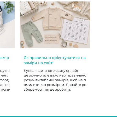
озмір
Як правильно орієнтуватися на
заміри на сайті
взуття
Купівля дитячого одягу онлайн —
ання,
це зручно, але важливо правильно
форт,
розуміти таблиці замірів, щоб не п
 малюк
омилитися з розміром. Давайте ро
е поми
зберемося, як це зробити.