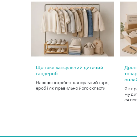
Що таке капсульний дитячий
Дроп
гардероб
товар
онла
Навіщо потрібен капсульний гард
ероб і як правильно його скласти
Як пр
му ди
ся по