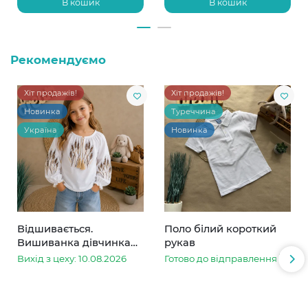
В кошик
В кошик
Рекомендуємо
Хіт продажів!
Хіт продажів!
Новинка
Туреччина
Україна
Новинка
Відшивається.
Поло білий короткий
Вишиванка дівчинка
рукав
колоски
Вихід з цеху: 10.08.2026
Готово до відправлення