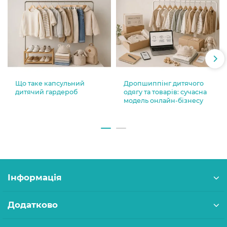
Що таке капсульний
Дропшиппінг дитячого
дитячий гардероб
одягу та товарів: сучасна
модель онлайн-бізнесу
Інформація
Додатково