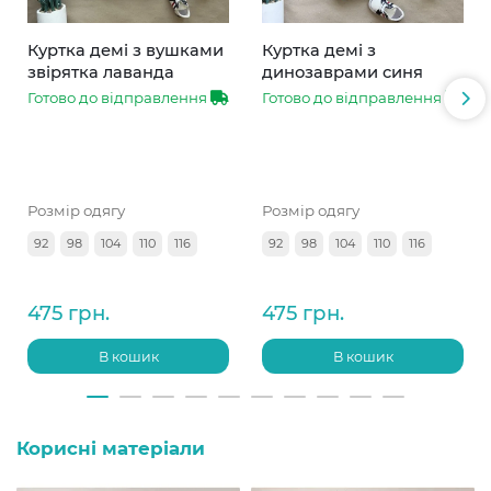
Куртка демі з вушками
Куртка демі з
звірятка лаванда
динозаврами синя
Готово до відправлення
Готово до відправлення
Розмір одягу
Розмір одягу
92
98
104
110
116
92
98
104
110
116
475 грн.
475 грн.
В кошик
В кошик
Корисні матеріали