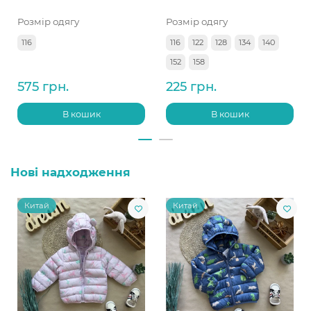
Розмір одягу
Розмір одягу
116
116
122
128
134
140
152
158
575 грн.
225 грн.
В кошик
В кошик
Нові надходження
Китай
Китай