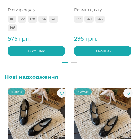
Розмір одягу
Розмір одягу
116
122
128
134
140
122
140
146
146
575 грн.
295 грн.
В кошик
В кошик
Нові надходження
Китай
Китай