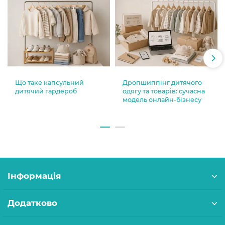
Що таке капсульний
Дропшиппінг дитячого
дитячий гардероб
одягу та товарів: сучасна
модель онлайн-бізнесу
Інформація
Додатково