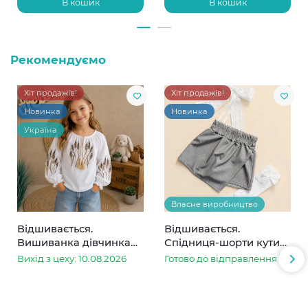
В кошик
В кошик
Рекомендуємо
Хіт продажів!
Хіт продажів!
Новинка
Новинка
Україна
Власне виробництво
Відшивається.
Відшивається.
Вишиванка дівчинка
Спідниця-шорти кутик
колоски
сіра в смужку
Вихід з цеху: 10.08.2026
Готово до відправлення