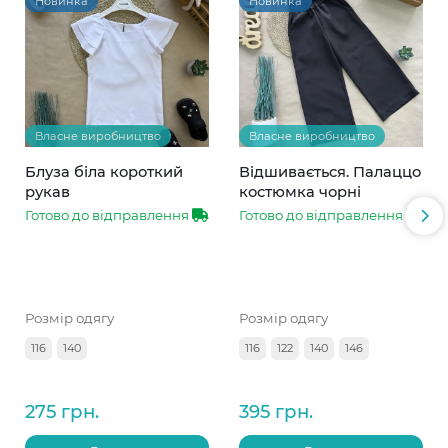
Новинка
Новинка
Власне виробництво
Власне виробництво
Блуза біла короткий
Відшивається. Палаццо
рукав
костюмка чорні
Готово до відправлення
Готово до відправлення
Розмір одягу
Розмір одягу
116
140
116
122
140
146
275 грн.
395 грн.