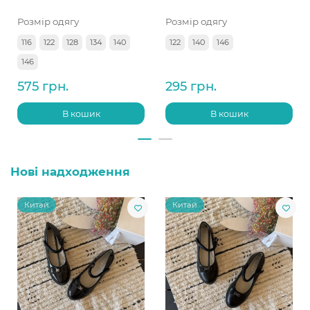
Розмір одягу
Розмір одягу
116
122
128
134
140
122
140
146
146
575 грн.
295 грн.
В кошик
В кошик
Нові надходження
Китай
Китай