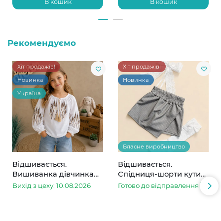
В кошик
В кошик
Рекомендуємо
Хіт продажів!
Хіт продажів!
Новинка
Новинка
Україна
Власне виробництво
Відшивається.
Відшивається.
Вишиванка дівчинка
Спідниця-шорти кутик
колоски
сіра в смужку
Вихід з цеху: 10.08.2026
Готово до відправлення