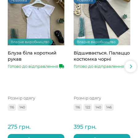
Новинка
Новинка
Власне виробництво
Власне виробництво
Блуза біла короткий
Відшивається. Палаццо
рукав
костюмка чорні
Готово до відправлення
Готово до відправлення
Розмір одягу
Розмір одягу
116
140
116
122
140
146
275 грн.
395 грн.