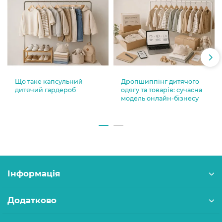
Що таке капсульний
Дропшиппінг дитячого
дитячий гардероб
одягу та товарів: сучасна
модель онлайн-бізнесу
Інформація
Додатково