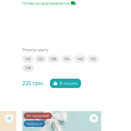
Готово до відправлення
Розмір одягу
116
122
128
134
140
152
158
225 грн.
В кошик
Хіт продажів!
Новинка