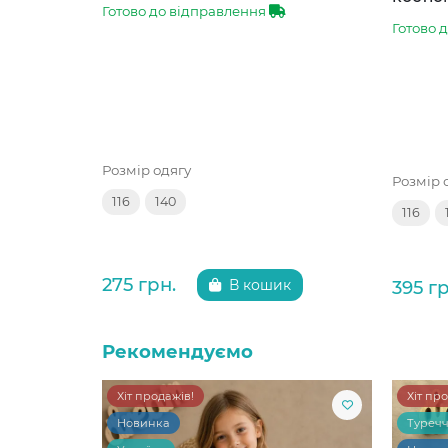
Готово до відправлення
Готово 
Розмір одягу
Розмір 
116
140
116
275 грн.
395 гр
В кошик
Рекомендуємо
Хіт продажів!
Хіт пр
Новинка
Туреч