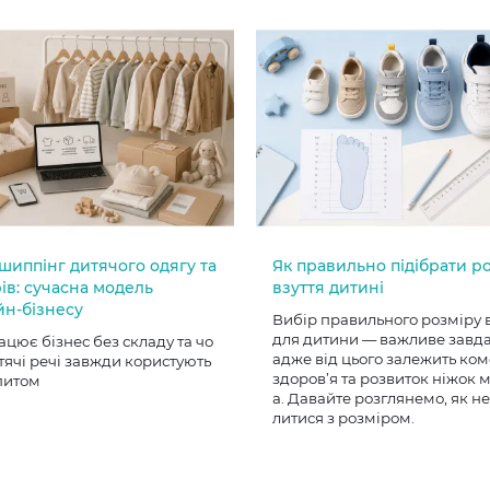
шиппінг дитячого одягу та
Як правильно підібрати р
ів: сучасна модель
взуття дитині
йн-бізнесу
Вибір правильного розміру 
для дитини — важливе завд
ацює бізнес без складу та чо
адже від цього залежить ком
тячі речі завжди користують
здоров’я та розвиток ніжок
питом
а. Давайте розглянемо, як н
литися з розміром.