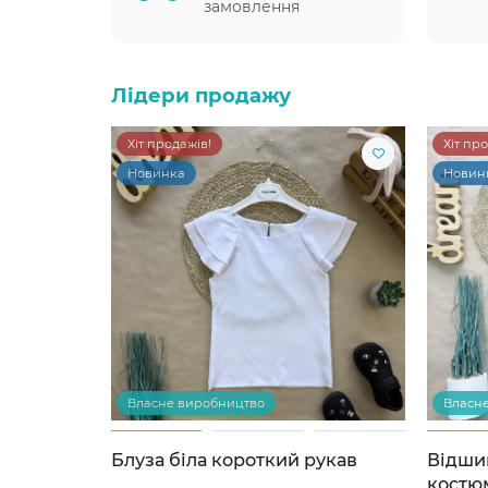
замовлення
Лідери продажу
Хіт продажів!
Хіт пр
Новинка
Новин
Власне виробництво
Власн
Блуза біла короткий рукав
Відши
костю