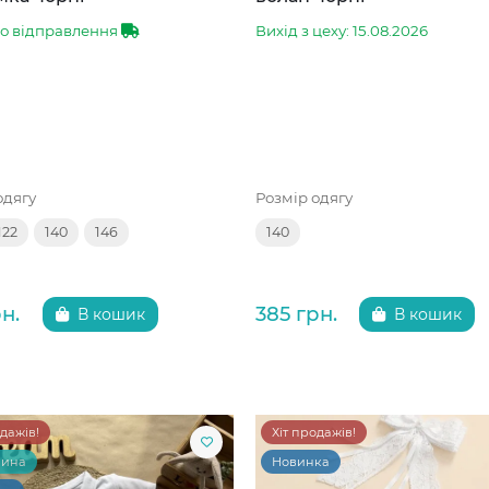
до відправлення
Вихід з цеху: 15.08.2026
одягу
Розмір одягу
122
140
146
140
н.
385 грн.
В кошик
В кошик
одажів!
Хіт продажів!
чина
Новинка