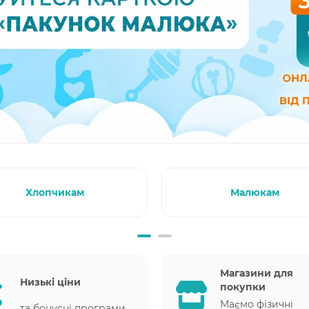
Хлопчикам
Малюкам
Магазини для
Низькі ціни
покупки
Маємо фізичні
та бонусні програми