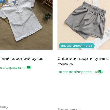
ка
Власне виробництво
ілий короткий рукав
Спідниця-шорти кутик сі
смужку
до відправлення
Готово до відправлення
одягу
Розмір одягу