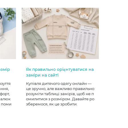
озмір
Як правильно орієнтуватися на
заміри на сайті
взуття
Купівля дитячого одягу онлайн —
ання,
це зручно, але важливо правильно
форт,
розуміти таблиці замірів, щоб не п
 малюк
омилитися з розміром. Давайте ро
е поми
зберемося, як це зробити.