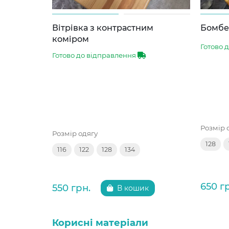
Вітрівка з контрастним
Бомбер
коміром
Готово 
Готово до відправлення
Розмір 
Розмір одягу
128
116
122
128
134
650 г
550 грн.
В кошик
Корисні матеріали