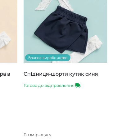
Власне виробництво
ра в
Спідниця-шорти кутик синя
Готово до відправлення
Розмір одягу