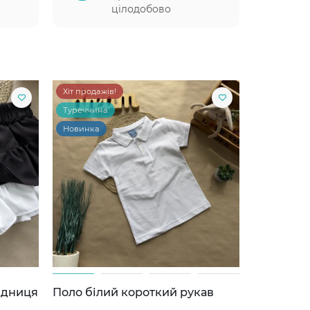
цілодобово
Хіт продажів!
Туреччина
Новинка
ідниця
Поло білий короткий рукав