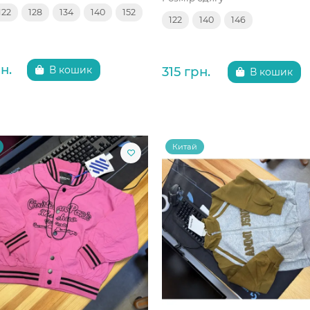
122
128
134
140
152
122
140
146
н.
315 грн.
В кошик
В кошик
Китай