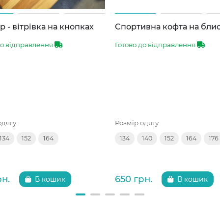
 - вітрівка на кнопках
Спортивна кофта на бли
до відправлення
Готово до відправлення
одягу
Розмір одягу
134
152
164
134
140
152
164
176
рн.
650 грн.
В кошик
В кошик