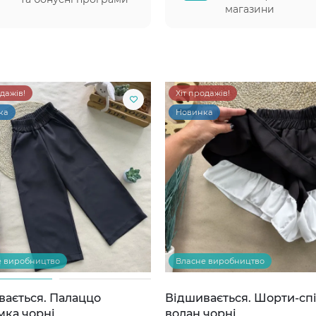
магазини
одажів!
Хіт продажів!
ка
Новинка
е виробництво
Власне виробництво
вається. Палаццо
Відшивається. Шорти-сп
мка чорні
волан чорні