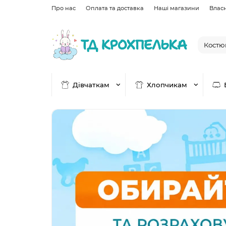
Про нас
Оплата та доставка
Наші магазини
Влас
Дівчаткам
Хлопчикам