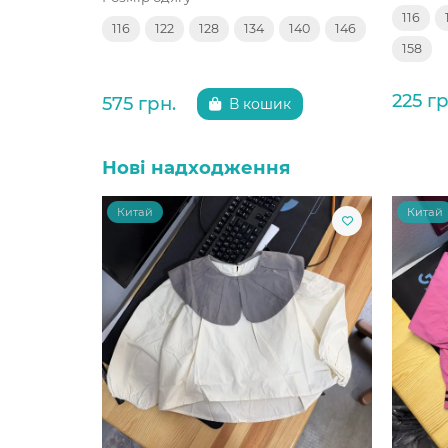
116
116
122
128
134
140
146
158
225 гр
575 грн.
В кошик
Нові надходження
Китай
Китай