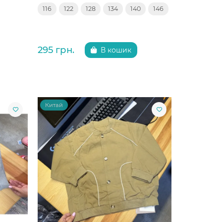
116
122
128
134
140
146
295 грн.
В кошик
Китай
Китай