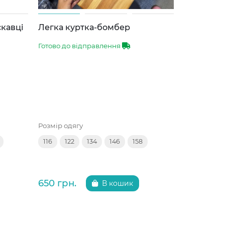
скавці
Легка куртка-бомбер
Спортивн
Готово до відправлення
Готово до 
Розмір одягу
Розмір одяг
116
122
134
146
158
116
122
650 грн.
595 грн.
В кошик