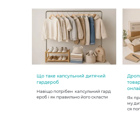
Що таке капсульний дитячий
Дроп
гардероб
товар
онла
Навіщо потрібен капсульний гард
ероб і як правильно його скласти
Як пр
му ди
ся по