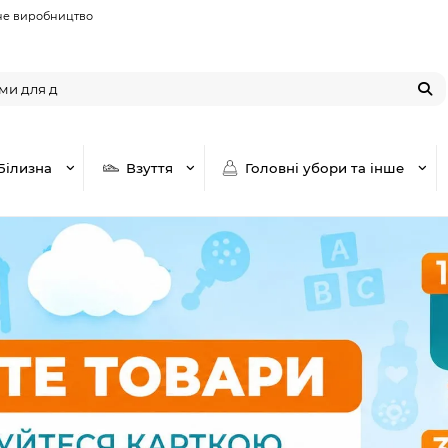
не виробництво
Білизна
Взуття
Головні убори та інше