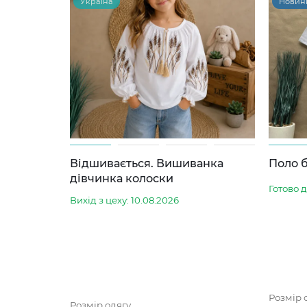
Україна
Новин
Відшивається. Вишиванка
Поло б
дівчинка колоски
Готово 
Вихід з цеху: 10.08.2026
Розмір 
Розмір одягу