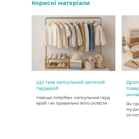
Корисні матеріали
Що таке капсульний дитячий
Дроп
гардероб
товар
онла
Навіщо потрібен капсульний гард
ероб і як правильно його скласти
Як пр
му ди
ся по