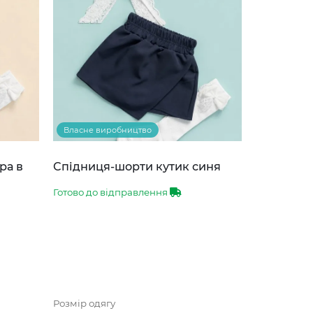
Власне виробництво
ра в
Спідниця-шорти кутик синя
Готово до відправлення
Розмір одягу