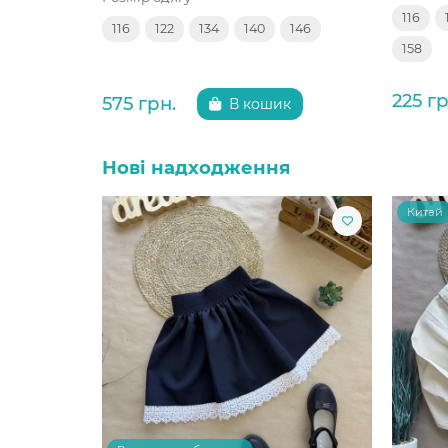
116
116
122
134
140
146
158
225 гр
575 грн.
В кошик
Нові надходження
Китай