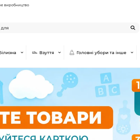
не виробництво
Білизна
Взуття
Головні убори та інше