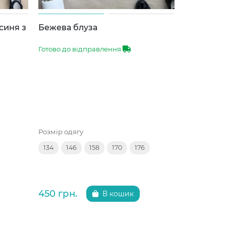
Власне ви
синя з
Бежева блуза
Відшиваєт
стрілкою 
Готово до відправлення
Вихід з цеху
Розмір одягу
Розмір одяг
134
146
158
170
176
116
122
152
450 грн.
375 грн.
В кошик