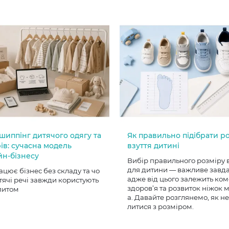
шиппінг дитячого одягу та
Як правильно підібрати р
ів: сучасна модель
взуття дитині
йн-бізнесу
Вибір правильного розміру 
для дитини — важливе завд
ацює бізнес без складу та чо
адже від цього залежить ком
тячі речі завжди користують
здоров’я та розвиток ніжок
питом
а. Давайте розглянемо, як н
литися з розміром.