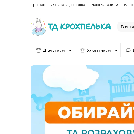
Про нас
Оплата та доставка
Наші магазини
Влас
Дівчаткам
Хлопчикам