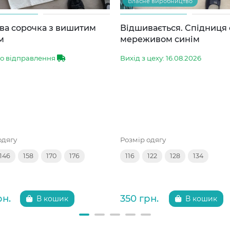
Власне виробництво
ва сорочка з вишитим
Відшивається. Спідниця 
м
мереживом синім
до відправлення
Вихід з цеху: 16.08.2026
одягу
Розмір одягу
146
158
170
176
116
122
128
134
рн.
350 грн.
В кошик
В кошик