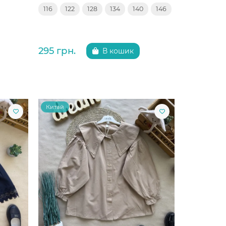
116
122
128
134
140
146
295 грн.
В кошик
Китай