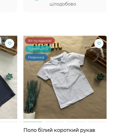
цілодобово
Хіт продажів!
Туреччина
Новинка
Поло білий короткий рукав