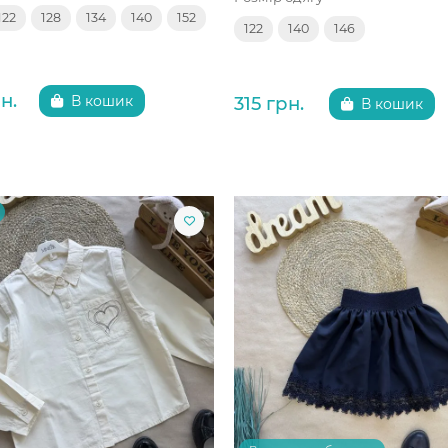
122
128
134
140
152
122
140
146
н.
315 грн.
В кошик
В кошик