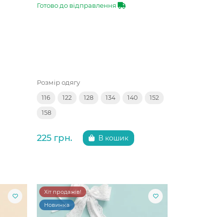
Готово до відправлення
Розмір одягу
116
122
128
134
140
152
158
225 грн.
В кошик
Хіт продажів!
Новинка