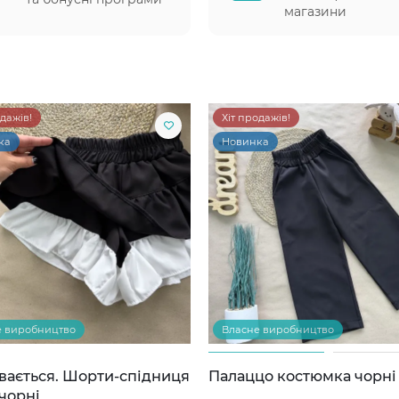
магазини
одажів!
Хіт продажів!
ка
Новинка
е виробництво
Власне виробництво
вається. Шорти-спідниця
Палаццо костюмка чорні
чорні