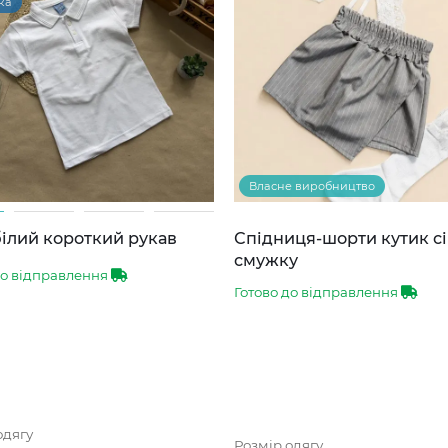
ка
Власне виробництво
ілий короткий рукав
Спідниця-шорти кутик сі
смужку
до відправлення
Готово до відправлення
одягу
Розмір одягу