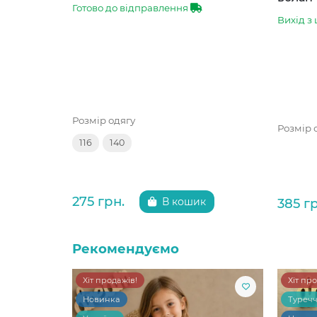
Готово до відправлення
Вихід з 
Розмір одягу
Розмір 
116
140
275 грн.
385 г
В кошик
Рекомендуємо
Хіт продажів!
Хіт пр
Новинка
Туреч