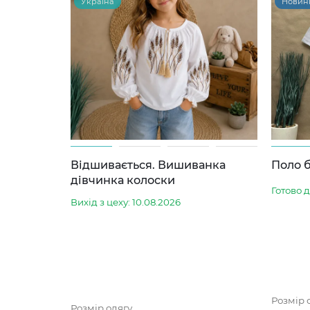
Україна
Новин
Відшивається. Вишиванка
Поло б
дівчинка колоски
Готово 
Вихід з цеху: 10.08.2026
Розмір 
Розмір одягу