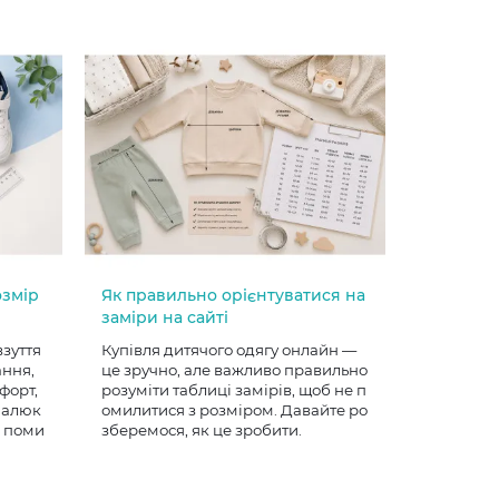
озмір
Як правильно орієнтуватися на
заміри на сайті
взуття
Купівля дитячого одягу онлайн —
ання,
це зручно, але важливо правильно
форт,
розуміти таблиці замірів, щоб не п
 малюк
омилитися з розміром. Давайте ро
е поми
зберемося, як це зробити.