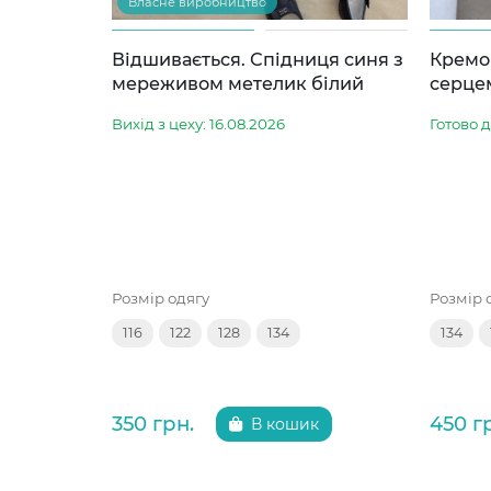
Власне виробництво
Відшивається. Спідниця синя з
Кремо
мереживом метелик білий
серце
Вихід з цеху: 16.08.2026
Готово 
Розмір одягу
Розмір 
116
122
128
134
134
350 грн.
450 г
В кошик