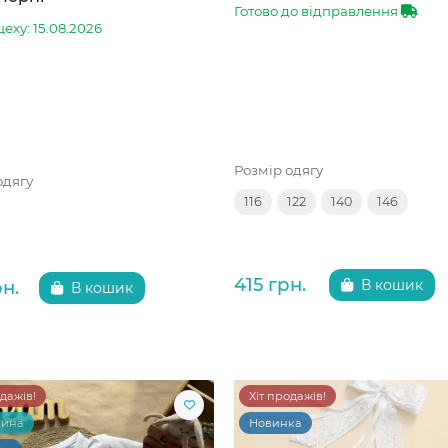
Готово до відправлення
цеху: 15.08.2026
Розмір одягу
одягу
116
122
140
146
415 грн.
рн.
В кошик
В кошик
одажів!
Хіт продажів!
чина
Новинка