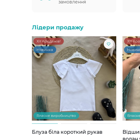
замовлення
Лідери продажу
Хіт продажів!
Хіт пр
Новинка
Новин
Власне виробництво
Власн
Блуза біла короткий рукав
Відши
волан 