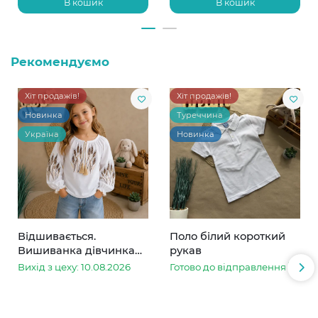
В кошик
В кошик
Рекомендуємо
Хіт продажів!
Хіт продажів!
Новинка
Туреччина
Україна
Новинка
Відшивається.
Поло білий короткий
Вишиванка дівчинка
рукав
колоски
Вихід з цеху: 10.08.2026
Готово до відправлення