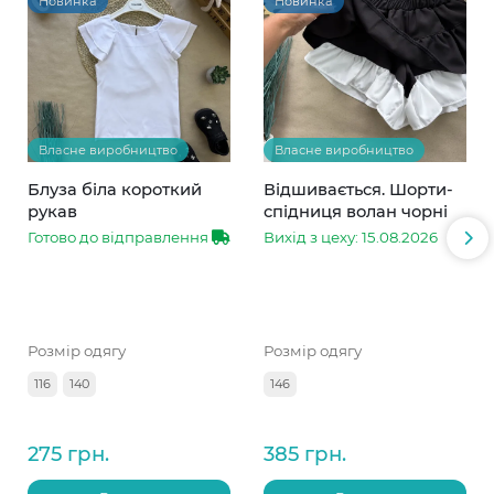
Новинка
Новинка
Власне виробництво
Власне виробництво
Блуза біла короткий
Відшивається. Шорти-
рукав
спідниця волан чорні
Готово до відправлення
Вихід з цеху: 15.08.2026
Розмір одягу
Розмір одягу
116
140
146
275 грн.
385 грн.