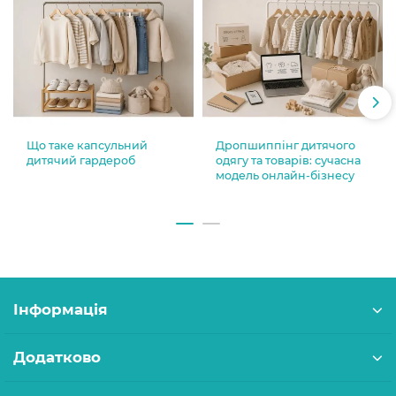
Що таке капсульний
Дропшиппінг дитячого
дитячий гардероб
одягу та товарів: сучасна
модель онлайн-бізнесу
Інформація
Додатково