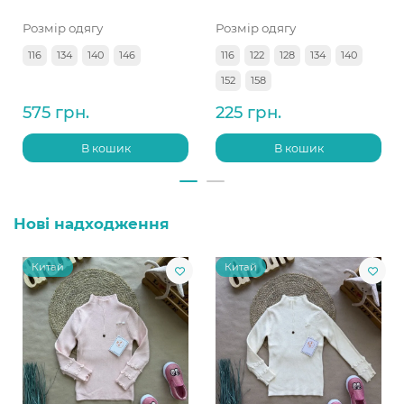
Розмір одягу
Розмір одягу
116
134
140
146
116
122
128
134
140
152
158
575 грн.
225 грн.
В кошик
В кошик
Нові надходження
Китай
Китай