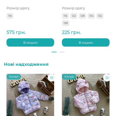
Розмір одягу
Розмір одягу
116
116
122
128
134
152
158
575 грн.
225 грн.
В кошик
В кошик
Нові надходження
Китай
Китай