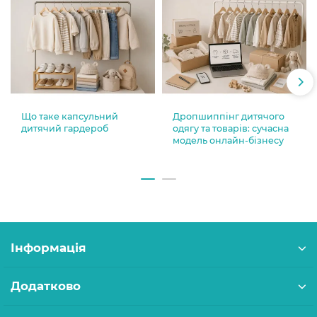
Що таке капсульний
Дропшиппінг дитячого
дитячий гардероб
одягу та товарів: сучасна
модель онлайн-бізнесу
Інформація
Додатково