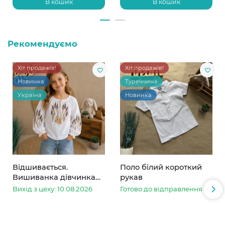
В кошик
В кошик
Рекомендуємо
Хіт продажів!
Хіт продажів!
Новинка
Туреччина
Україна
Новинка
Відшивається.
Поло білий короткий
Вишиванка дівчинка
рукав
колоски
Вихід з цеху: 10.08.2026
Готово до відправлення