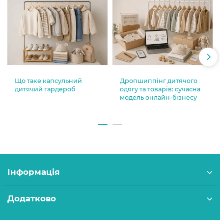
Що таке капсульний
Дропшиппінг дитячого
дитячий гардероб
одягу та товарів: сучасна
модель онлайн-бізнесу
Інформація
Додатково