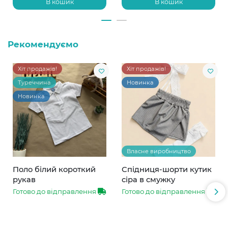
В кошик
В кошик
Рекомендуємо
Хіт продажів!
Хіт продажів!
Туреччина
Новинка
Новинка
Власне виробництво
Поло білий короткий
Спідниця-шорти кутик
рукав
сіра в смужку
Готово до відправлення
Готово до відправлення