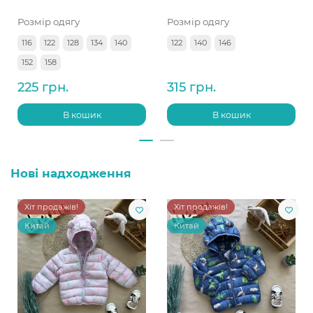
Розмір одягу
Розмір одягу
116
122
128
134
140
122
140
146
152
158
225 грн.
315 грн.
В кошик
В кошик
Нові надходження
Хіт продажів!
Хіт продажів!
Китай
Китай