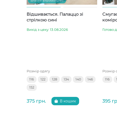
Власне виробництво
Відшивається. Палаццо зі
Смугас
стрілкою сині
комір
Вихід з цеху: 13.08.2026
Готово 
Розмір одягу
Розмір 
116
122
128
134
140
146
116
152
375 грн.
395 гр
В кошик