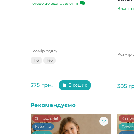
Готово до відправлення
Вихід з 
Розмір одягу
Розмір 
116
140
275 грн.
385 г
В кошик
Рекомендуємо
Хіт продажів!
Хіт пр
Новинка
Туреч