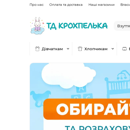
Про нас
Оплата та доставка
Наші магазини
Влас
Дівчаткам
Хлопчикам