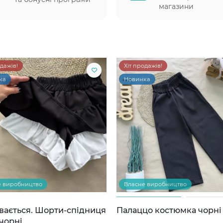
магазини
одажів!
Хіт продажів!
ка
Новинка
е виробництво
Власне виробництво
вається. Шорти-спідниця
Палаццо костюмка чорні
чорні