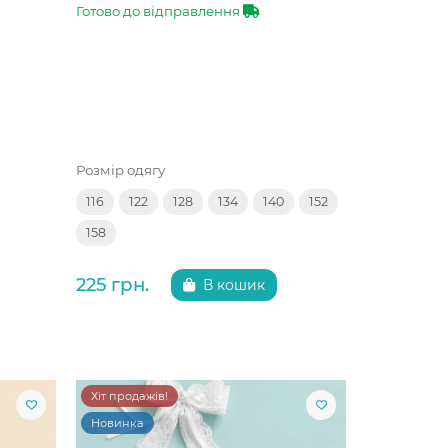
Готово до відправлення
Розмір одягу
116
122
128
134
140
152
158
225 грн.
В кошик
Хіт продажів!
Новинка