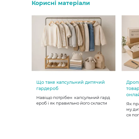
Корисні матеріали
Що таке капсульний дитячий
Дроп
гардероб
товар
онла
Навіщо потрібен капсульний гард
ероб і як правильно його скласти
Як пр
му ди
ся по