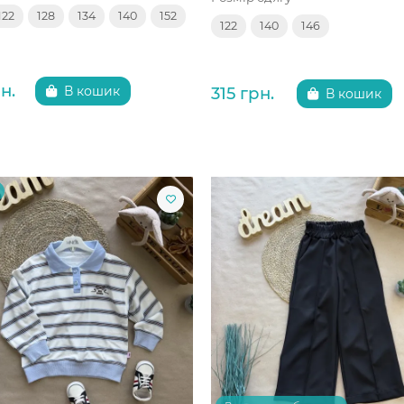
122
128
134
140
152
122
140
146
н.
315 грн.
В кошик
В кошик