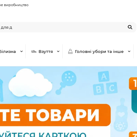
не виробництво
Білизна
Взуття
Головні убори та інше