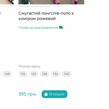
Власне ви
і
Смугастий лонгслів-поло з
Відшиває
коміром рожевий
та брюки
Готово до відправлення
Вихід з цеху
Розмір одягу
Розмір одяг
146
116
122
128
134
140
116
122
395 грн.
499 грн.
В кошик