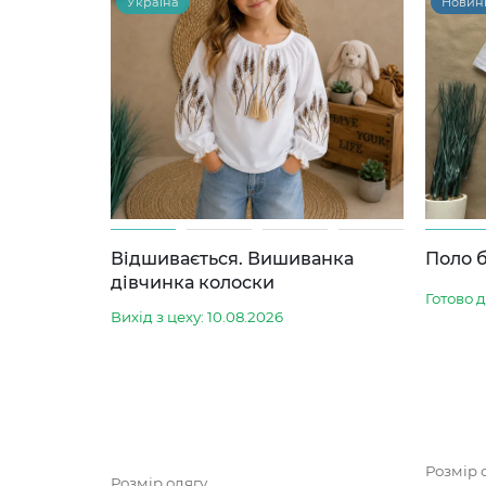
Україна
Новин
Відшивається. Вишиванка
Поло б
дівчинка колоски
Готово 
Вихід з цеху: 10.08.2026
Розмір 
Розмір одягу