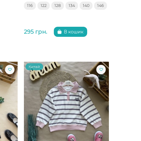
116
122
128
134
140
146
295 грн.
В кошик
Китай