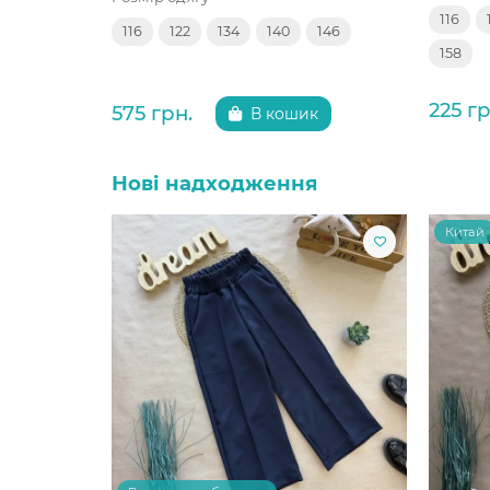
116
116
122
134
140
146
158
225 гр
575 грн.
В кошик
Нові надходження
Китай