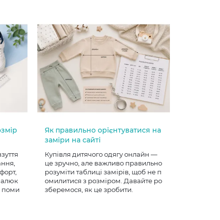
озмір
Як правильно орієнтуватися на
заміри на сайті
взуття
Купівля дитячого одягу онлайн —
ання,
це зручно, але важливо правильно
форт,
розуміти таблиці замірів, щоб не п
 малюк
омилитися з розміром. Давайте ро
е поми
зберемося, як це зробити.