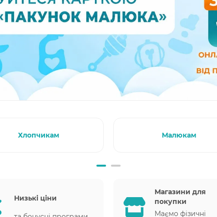
Хлопчикам
Малюкам
Магазини для
Низькі ціни
покупки
Маємо фізичні
та бонусні програми