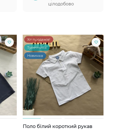
цілодобово
Хіт продажів!
Туреччина
Новинка
Поло білий короткий рукав