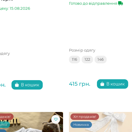
Готово до відправлення
цеху: 15.08.2026
Розмір одягу
одягу
116
122
146
415 грн.
рн.
В кошик
В кошик
одажів!
Хіт продажів!
чина
Новинка