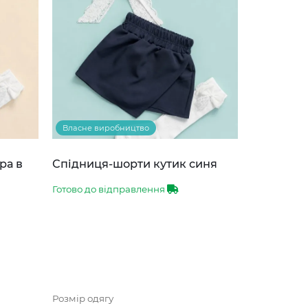
Власне виробництво
ра в
Спідниця-шорти кутик синя
Готово до відправлення
Розмір одягу