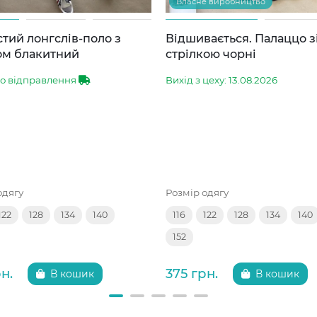
Власне виробництво
тий лонгслів-поло з
Відшивається. Палаццо з
ом блакитний
стрілкою чорні
до відправлення
Вихід з цеху: 13.08.2026
одягу
Розмір одягу
122
128
134
140
116
122
128
134
140
152
н.
375 грн.
В кошик
В кошик