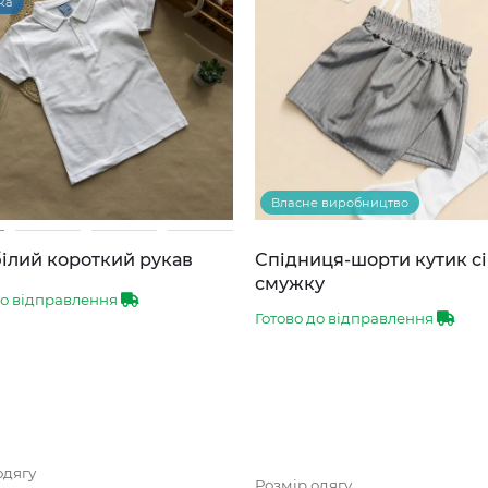
ка
Власне виробництво
ілий короткий рукав
Спідниця-шорти кутик сі
смужку
до відправлення
Готово до відправлення
одягу
Розмір одягу