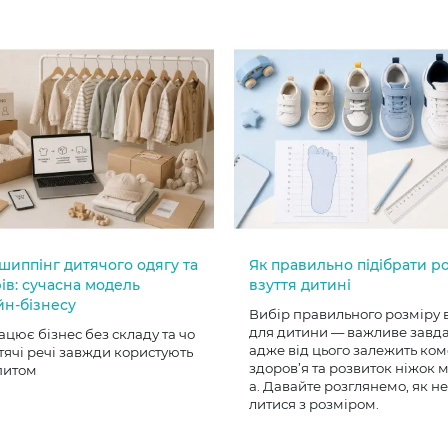
шиппінг дитячого одягу та
Як правильно підібрати р
ів: сучасна модель
взуття дитині
йн-бізнесу
Вибір правильного розміру 
для дитини — важливе завд
ацює бізнес без складу та чо
адже від цього залежить ком
тячі речі завжди користують
здоров’я та розвиток ніжок
питом
а. Давайте розглянемо, як н
литися з розміром.