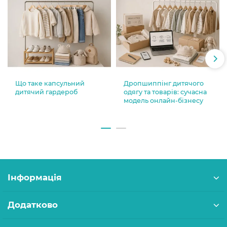
Що таке капсульний
Дропшиппінг дитячого
дитячий гардероб
одягу та товарів: сучасна
модель онлайн-бізнесу
Інформація
Додатково