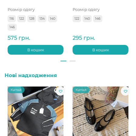
Розмір одягу
Розмір одягу
116
122
128
134
140
122
140
146
146
575 грн.
295 грн.
В кошик
В кошик
Нові надходження
Китай
Китай