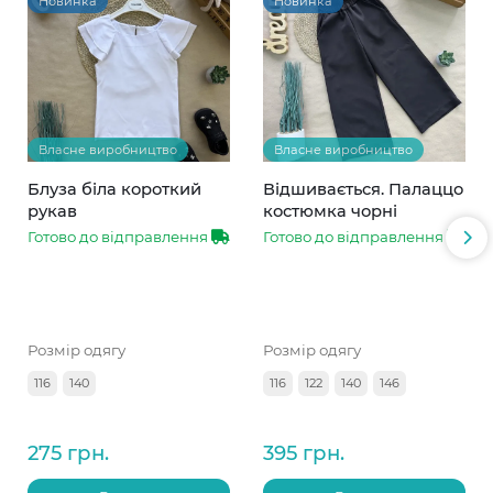
Новинка
Новинка
Власне виробництво
Власне виробництво
Блуза біла короткий
Відшивається. Палаццо
рукав
костюмка чорні
Готово до відправлення
Готово до відправлення
Розмір одягу
Розмір одягу
116
140
116
122
140
146
275 грн.
395 грн.