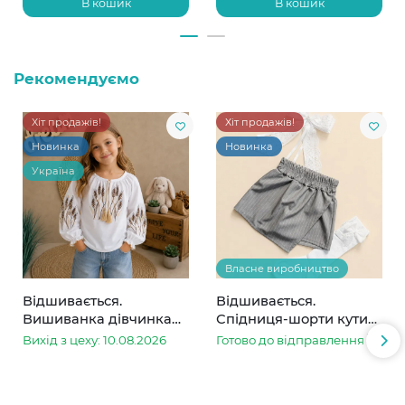
В кошик
В кошик
Рекомендуємо
Хіт продажів!
Хіт продажів!
Новинка
Новинка
Україна
Власне виробництво
Відшивається.
Відшивається.
Вишиванка дівчинка
Спідниця-шорти кутик
колоски
сіра в смужку
Вихід з цеху: 10.08.2026
Готово до відправлення