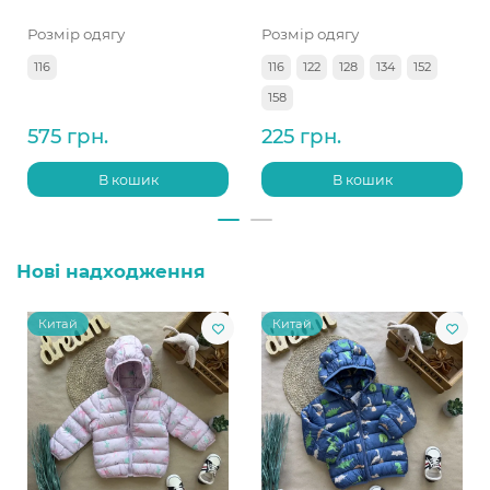
Розмір одягу
Розмір одягу
116
116
122
128
134
152
158
575 грн.
225 грн.
В кошик
В кошик
Нові надходження
Китай
Китай