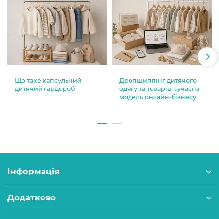
Що таке капсульний
Дропшиппінг дитячого
дитячий гардероб
одягу та товарів: сучасна
модель онлайн-бізнесу
Інформація
Додатково