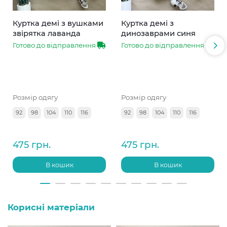
Куртка демі з вушками
Куртка демі з
звірятка лаванда
динозаврами синя
Готово до відправлення
Готово до відправлення
Розмір одягу
Розмір одягу
92
98
104
110
116
92
98
104
110
116
475 грн.
475 грн.
В кошик
В кошик
Корисні матеріали