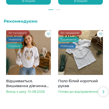
В кошик
В кошик
Рекомендуємо
Хіт продажів!
Хіт продажів!
Новинка
Туреччина
Україна
Новинка
Відшивається.
Поло білий короткий
Вишиванка дівчинка
рукав
колоски
Вихід з цеху: 10.08.2026
Готово до відправлення