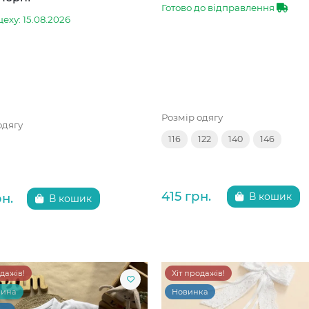
Готово до відправлення
цеху: 15.08.2026
Розмір одягу
одягу
116
122
140
146
415 грн.
рн.
В кошик
В кошик
одажів!
Хіт продажів!
чина
Новинка