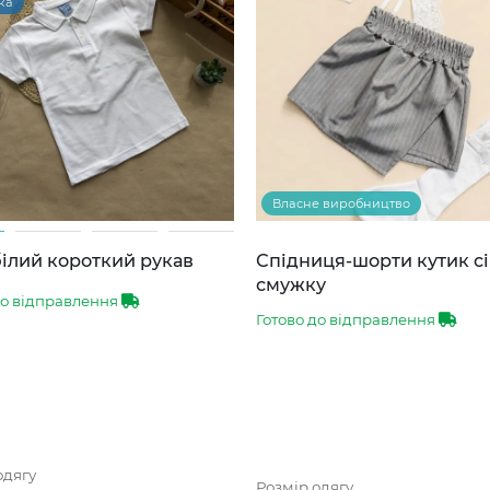
ка
Власне виробництво
ілий короткий рукав
Спідниця-шорти кутик сі
смужку
до відправлення
Готово до відправлення
одягу
Розмір одягу