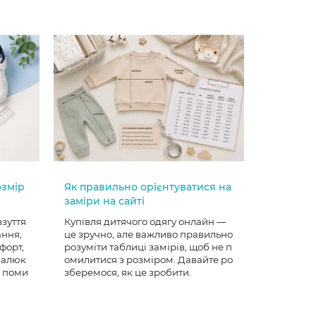
озмір
Як правильно орієнтуватися на
заміри на сайті
взуття
Купівля дитячого одягу онлайн —
ання,
це зручно, але важливо правильно
форт,
розуміти таблиці замірів, щоб не п
 малюк
омилитися з розміром. Давайте ро
е поми
зберемося, як це зробити.