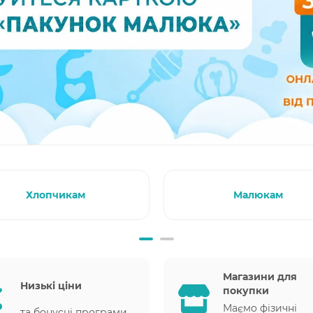
Хлопчикам
Малюкам
Магазини для
Низькі ціни
покупки
Маємо фізичні
та бонусні програми