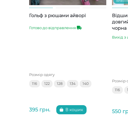
Власн
Гольф з рюшами айворі
Відши
довги
чорна
Готово до відправлення
Вихід з 
Розмір одягу
Розмір 
116
122
128
134
140
116
395 грн.
В кошик
550 г