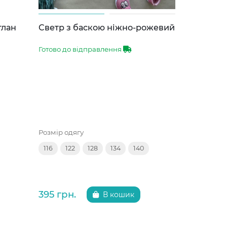
глан
Светр з баскою ніжно-рожевий
Светр з 
Готово до відправлення
Готово до 
Розмір одягу
Розмір одяг
116
122
128
134
140
116
122
395 грн.
395 грн.
В кошик