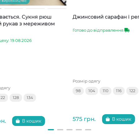
е виробництво
вається. Сукня рюш
Джинсовий сарафан і ре
й рукав з мереживом
Готово до відправлення
цеху: 19.08.2026
Розмір одягу
одягу
98
104
110
116
122
122
128
134
575 грн.
В кошик
рн.
В кошик