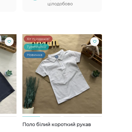
цілодобово
Хіт продажів!
Туреччина
Новинка
Поло білий короткий рукав