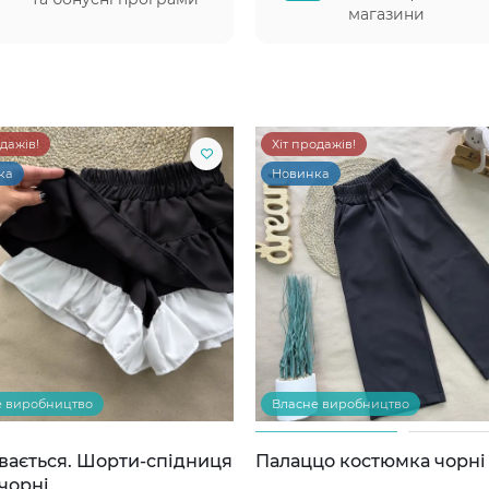
магазини
одажів!
Хіт продажів!
ка
Новинка
е виробництво
Власне виробництво
вається. Шорти-спідниця
Палаццо костюмка чорні
чорні