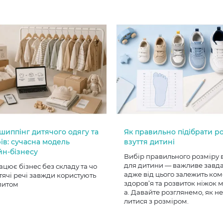
шиппінг дитячого одягу та
Як правильно підібрати р
ів: сучасна модель
взуття дитині
йн-бізнесу
Вибір правильного розміру 
для дитини — важливе завд
ацює бізнес без складу та чо
адже від цього залежить ком
тячі речі завжди користують
здоров’я та розвиток ніжок
питом
а. Давайте розглянемо, як н
литися з розміром.