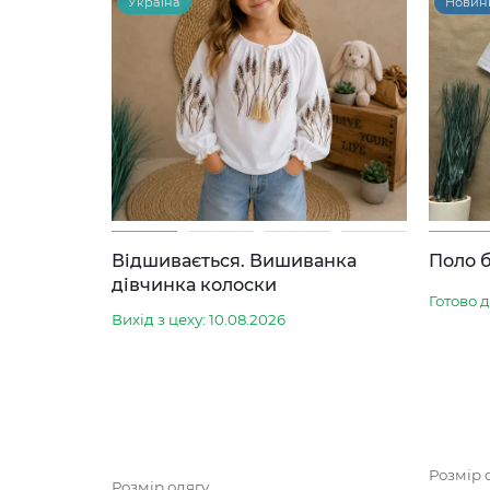
Україна
Новин
Відшивається. Вишиванка
Поло б
дівчинка колоски
Готово 
Вихід з цеху: 10.08.2026
Розмір 
Розмір одягу