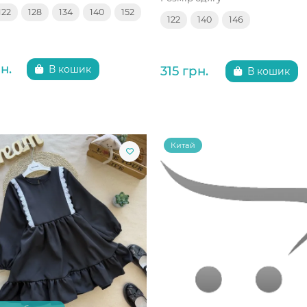
122
128
134
140
152
122
140
146
н.
315 грн.
В кошик
В кошик
Китай