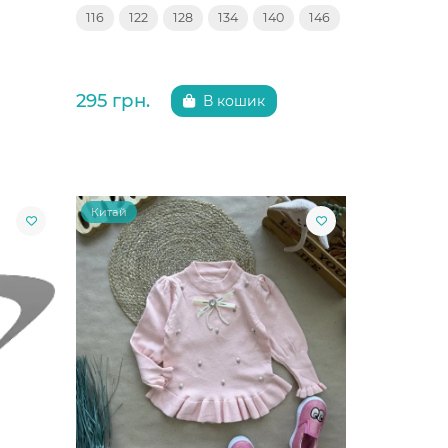
116
122
128
134
140
146
295 грн.
В кошик
Китай
Китай