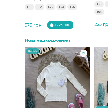
116
116
122
134
140
146
158
225 гр
575 грн.
В кошик
Нові надходження
Китай