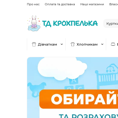
Про нас
Оплата та доставка
Наші магазини
Влас
Дівчаткам
Хлопчикам