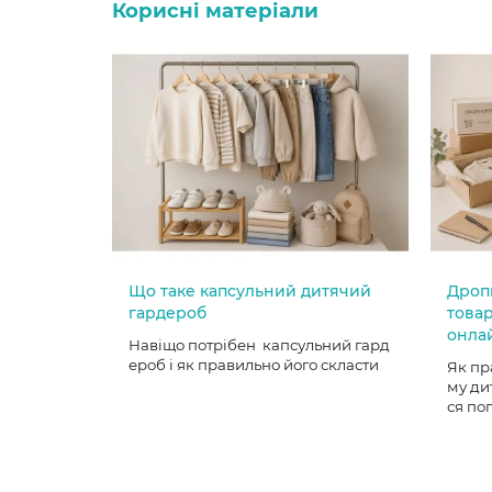
Корисні матеріали
Що таке капсульний дитячий
Дроп
гардероб
товар
онла
Навіщо потрібен капсульний гард
ероб і як правильно його скласти
Як пр
му ди
ся по