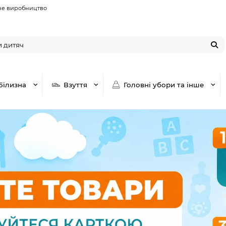
не виробництво
Білизна
Взуття
Головні убори та інше