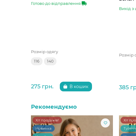
Готово до відправлення
Вихід з 
Розмір одягу
Розмір 
116
140
275 грн.
385 г
В кошик
Рекомендуємо
Хіт продажів!
Хіт пр
Новинка
Туреч