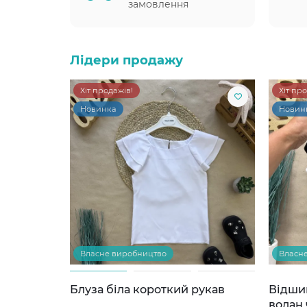
замовлення
Лідери продажу
Хіт продажів!
Хіт пр
Новинка
Новин
Власне виробництво
Власн
Блуза біла короткий рукав
Відши
волан 