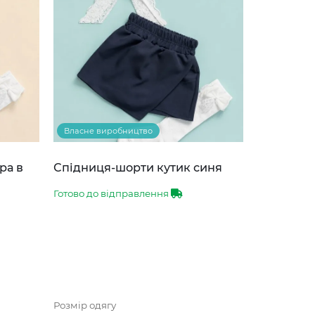
Власне виробництво
ра в
Спідниця-шорти кутик синя
Готово до відправлення
Розмір одягу