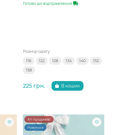
Готово до відправлення
Розмір одягу
116
122
128
134
140
152
158
225 грн.
В кошик
Хіт продажів!
Новинка