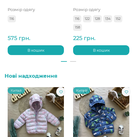
Розмір одягу
Розмір одягу
116
116
122
128
134
152
158
575 грн.
225 грн.
В кошик
В кошик
Нові надходження
Китай
Китай