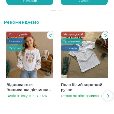
В кошик
В кошик
Рекомендуємо
Хіт продажів!
Хіт продажів!
Новинка
Туреччина
Україна
Новинка
Відшивається.
Поло білий короткий
Вишиванка дівчинка
рукав
колоски
Вихід з цеху: 10.08.2026
Готово до відправлення