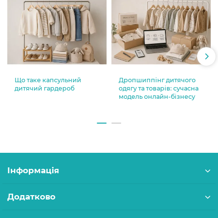
Що таке капсульний
Дропшиппінг дитячого
дитячий гардероб
одягу та товарів: сучасна
модель онлайн-бізнесу
Інформація
Додатково