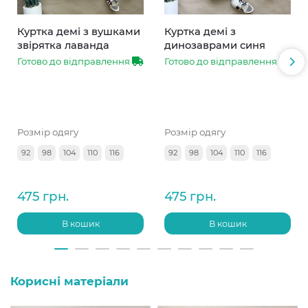
Куртка демі з вушками
Куртка демі з
звірятка лаванда
динозаврами синя
Готово до відправлення
Готово до відправлення
Розмір одягу
Розмір одягу
92
98
104
110
116
92
98
104
110
116
475 грн.
475 грн.
В кошик
В кошик
Корисні матеріали