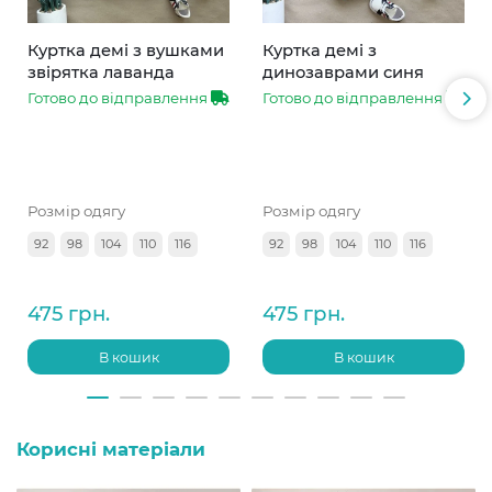
Куртка демі з вушками
Куртка демі з
звірятка лаванда
динозаврами синя
Готово до відправлення
Готово до відправлення
Розмір одягу
Розмір одягу
92
98
104
110
116
92
98
104
110
116
475 грн.
475 грн.
В кошик
В кошик
Корисні матеріали