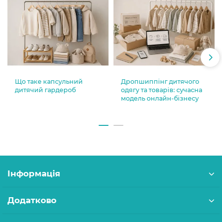
Що таке капсульний
Дропшиппінг дитячого
дитячий гардероб
одягу та товарів: сучасна
модель онлайн-бізнесу
Інформація
Додатково