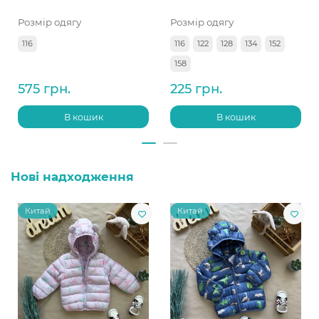
Розмір одягу
Розмір одягу
116
116
122
128
134
152
158
575 грн.
225 грн.
В кошик
В кошик
Нові надходження
Китай
Китай