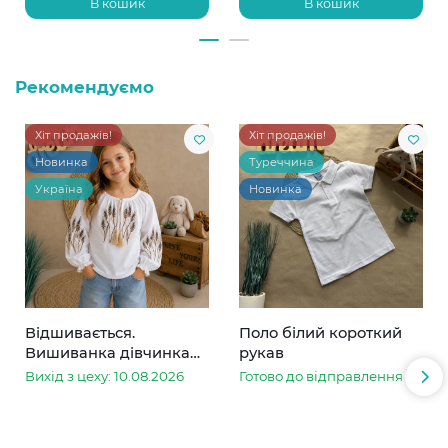
В кошик
В кошик
Рекомендуємо
Хіт продажів!
Хіт продажів!
Новинка
Туреччина
Україна
Новинка
Відшивається.
Поло білий короткий
Вишиванка дівчинка
рукав
колоски
Вихід з цеху: 10.08.2026
Готово до відправлення