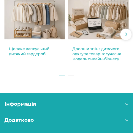
Що таке капсульний
Дропшиппінг дитячого
дитячий гардероб
одягу та товарів: сучасна
модель онлайн-бізнесу
Інформація
Додатково