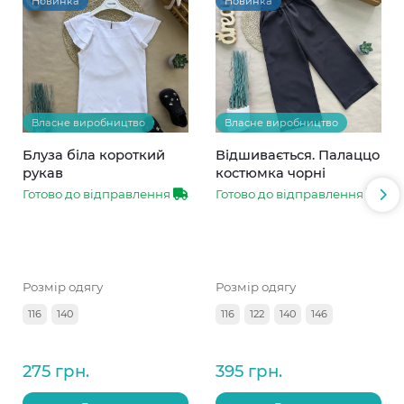
Новинка
Новинка
Власне виробництво
Власне виробництво
Блуза біла короткий
Відшивається. Палаццо
рукав
костюмка чорні
Готово до відправлення
Готово до відправлення
Розмір одягу
Розмір одягу
116
140
116
122
140
146
275 грн.
395 грн.