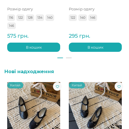
Розмір одягу
Розмір одягу
116
122
128
134
140
122
140
146
146
575 грн.
295 грн.
В кошик
В кошик
Нові надходження
Китай
Китай