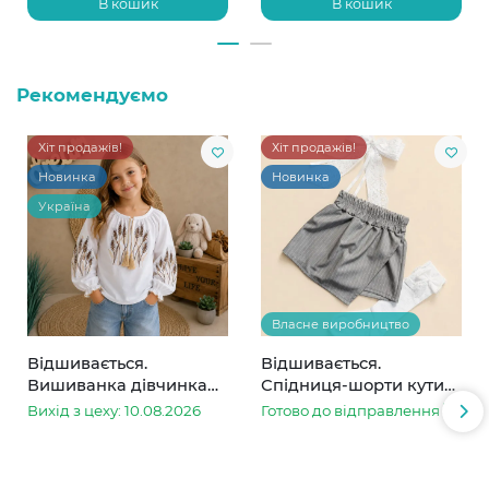
В кошик
В кошик
Рекомендуємо
Хіт продажів!
Хіт продажів!
Новинка
Новинка
Україна
Власне виробництво
Відшивається.
Відшивається.
Вишиванка дівчинка
Спідниця-шорти кутик
колоски
сіра в смужку
Вихід з цеху: 10.08.2026
Готово до відправлення