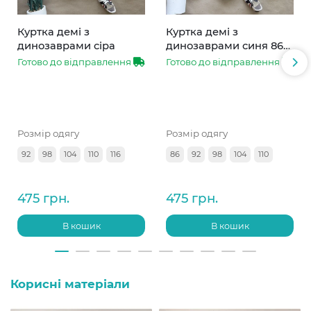
Куртка демі з
Куртка демі з
динозаврами сіра
динозаврами синя 86-
110
Готово до відправлення
Готово до відправлення
Розмір одягу
Розмір одягу
92
98
104
110
116
86
92
98
104
110
475 грн.
475 грн.
В кошик
В кошик
Корисні матеріали