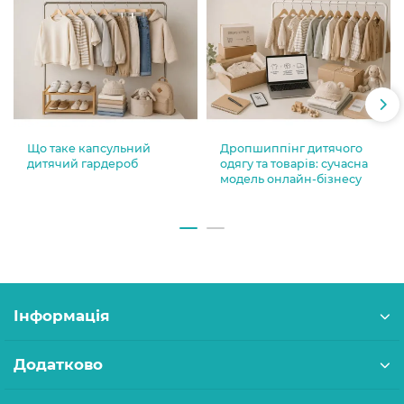
Що таке капсульний
Дропшиппінг дитячого
дитячий гардероб
одягу та товарів: сучасна
модель онлайн-бізнесу
Інформація
Додатково