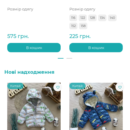
Розмір одягу
Розмір одягу
116
122
128
134
140
152
158
575 грн.
225 грн.
В кошик
В кошик
Нові надходження
Китай
Китай