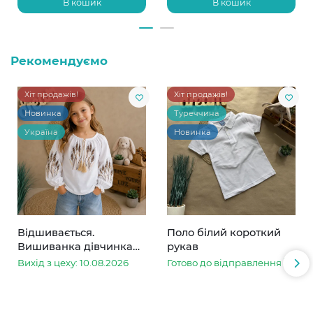
В кошик
В кошик
Рекомендуємо
Хіт продажів!
Хіт продажів!
Новинка
Туреччина
Україна
Новинка
Відшивається.
Поло білий короткий
Вишиванка дівчинка
рукав
колоски
Вихід з цеху: 10.08.2026
Готово до відправлення