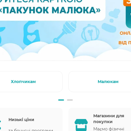
Хлопчикам
Малюкам
Магазини для
Низькі ціни
покупки
Маємо фізичні
та бонусні програми