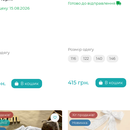
Готово до відправлення
цеху: 15.08.2026
Розмір одягу
одягу
116
122
140
146
415 грн.
рн.
В кошик
В кошик
одажів!
Хіт продажів!
чина
Новинка