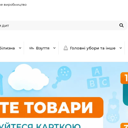
не виробництво
Білизна
Взуття
Головні убори та інше