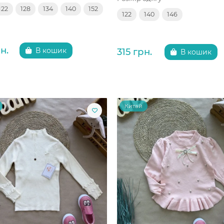
122
128
134
140
152
122
140
146
н.
315 грн.
В кошик
В кошик
Китай