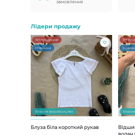
замовлення
Лідери продажу
Хіт продажів!
Хіт пр
Новинка
Новин
Власне виробництво
Власн
Блуза біла короткий рукав
Відши
волан 