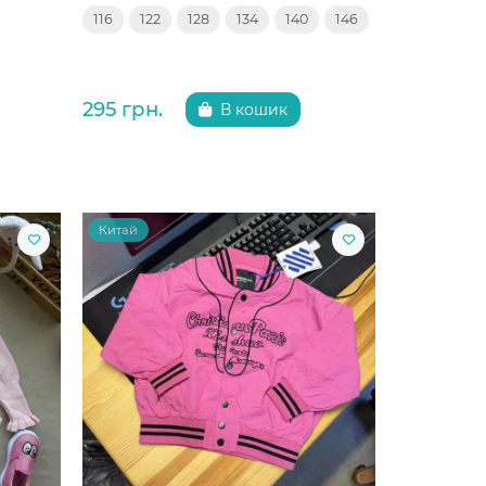
116
122
128
134
140
146
295 грн.
В кошик
Китай
Китай