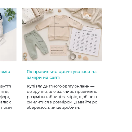
озмір
Як правильно орієнтуватися на
заміри на сайті
взуття
Купівля дитячого одягу онлайн —
ання,
це зручно, але важливо правильно
форт,
розуміти таблиці замірів, щоб не п
 малюк
омилитися з розміром. Давайте ро
е поми
зберемося, як це зробити.