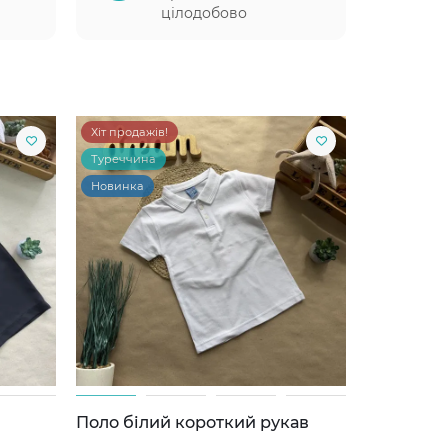
цілодобово
Хіт продажів!
Туреччина
Новинка
Поло білий короткий рукав