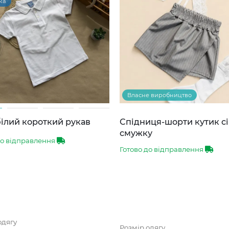
ка
Власне виробництво
ілий короткий рукав
Спідниця-шорти кутик сі
смужку
до відправлення
Готово до відправлення
одягу
Розмір одягу