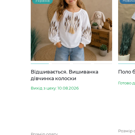
Україна
Новин
Відшивається. Вишиванка
Поло б
дівчинка колоски
Готово 
Вихід з цеху: 10.08.2026
Розмір 
Розмір одягу