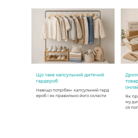
Що таке капсульний дитячий
Дроп
гардероб
товар
онла
Навіщо потрібен капсульний гард
ероб і як правильно його скласти
Як пр
му ди
ся по