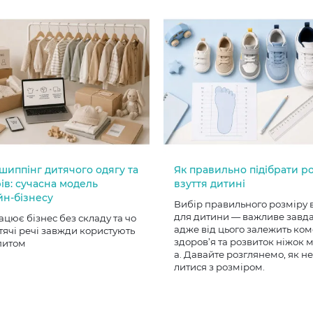
шиппінг дитячого одягу та
Як правильно підібрати р
ів: сучасна модель
взуття дитині
йн-бізнесу
Вибір правильного розміру 
для дитини — важливе завд
ацює бізнес без складу та чо
адже від цього залежить ком
тячі речі завжди користують
здоров’я та розвиток ніжок
питом
а. Давайте розглянемо, як н
литися з розміром.