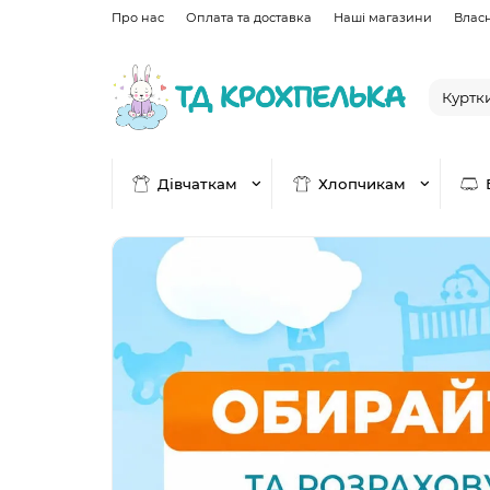
Про нас
Оплата та доставка
Наші магазини
Влас
Дівчаткам
Хлопчикам