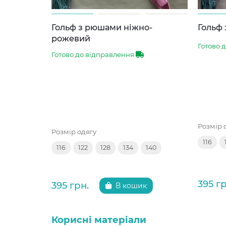
Гольф з рюшами ніжно-
Гольф
рожевий
Готово 
Готово до відправлення
Розмір 
Розмір одягу
116
116
122
128
134
140
395 гр
395 грн.
В кошик
Корисні матеріали