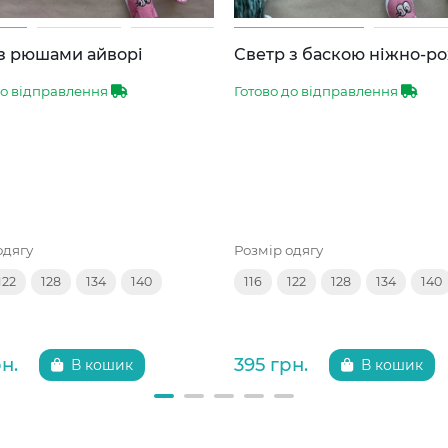
 з рюшами айворі
Светр з баскою ніжно-р
до відправлення
Готово до відправлення
одягу
Розмір одягу
122
128
134
140
116
122
128
134
140
н.
395 грн.
В кошик
В кошик