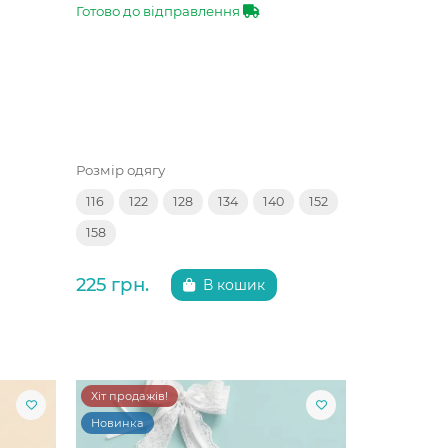
Готово до відправлення
Розмір одягу
116
122
128
134
140
152
158
225 грн.
В кошик
Хіт продажів!
Новинка