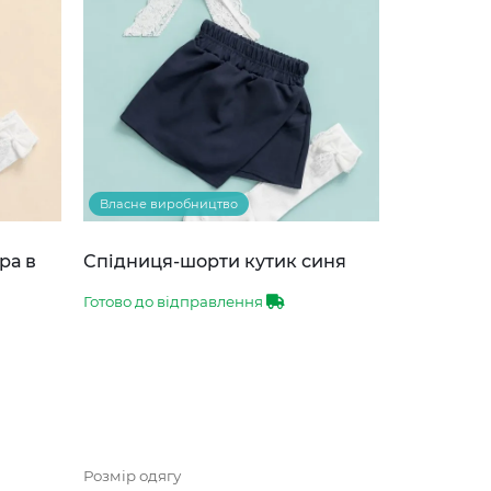
Власне виробництво
ра в
Спідниця-шорти кутик синя
Готово до відправлення
Розмір одягу