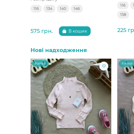
116
116
134
140
146
158
225 гр
575 грн.
В кошик
Нові надходження
Китай
Китай