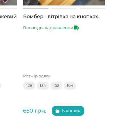
ожевий
Бомбер - вітрівка на кнопках
Спортивн
Готово до відправлення
Готово до 
Розмір одягу
Розмір одяг
128
134
152
164
134
140
650 грн.
650 грн.
В кошик