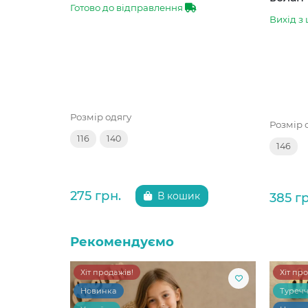
Готово до відправлення
Вихід з 
Розмір одягу
Розмір 
116
140
146
275 грн.
385 г
В кошик
Рекомендуємо
Хіт продажів!
Хіт пр
Новинка
Туреч