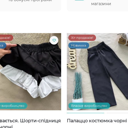
магазини
одажів!
Хіт продажів!
ка
Новинка
е виробництво
Власне виробництво
вається. Шорти-спідниця
Палаццо костюмка чорні
чорні