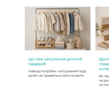
Що таке капсульний дитячий
Дроп
гардероб
товар
онла
Навіщо потрібен капсульний гард
ероб і як правильно його скласти
Як пр
му ди
ся по