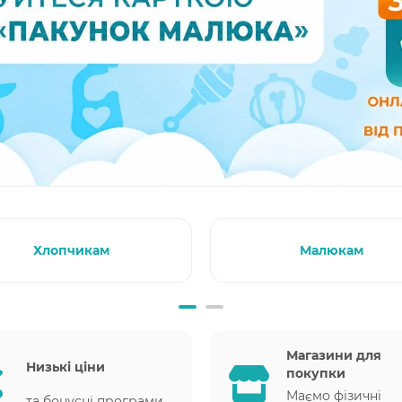
Хлопчикам
Малюкам
Магазини для
Низькі ціни
покупки
Маємо фізичні
та бонусні програми