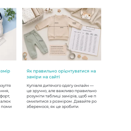
озмір
Як правильно орієнтуватися на
заміри на сайті
взуття
Купівля дитячого одягу онлайн —
ання,
це зручно, але важливо правильно
форт,
розуміти таблиці замірів, щоб не п
 малюк
омилитися з розміром. Давайте ро
е поми
зберемося, як це зробити.