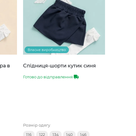
Власне виробництво
ра в
Спідниця-шорти кутик синя
Готово до відправлення
Розмір одягу
116
122
134
140
146