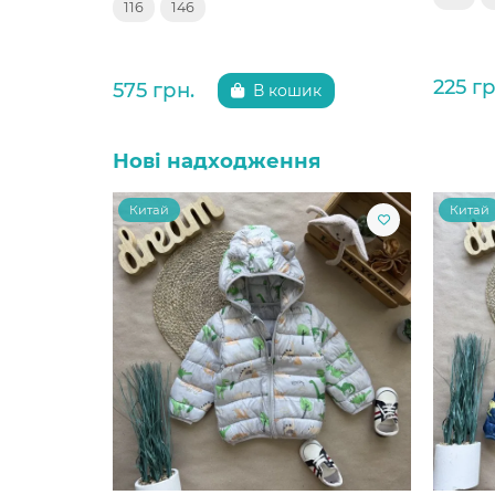
116
146
225 гр
575 грн.
В кошик
Нові надходження
Китай
Китай