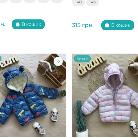
140
146
н.
315 грн.
В кошик
В кошик
Китай