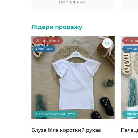
замовлення
Лідери продажу
Хіт продажів!
Хіт пр
Новинка
Новин
Власне виробництво
Власн
Блуза біла короткий рукав
Палац