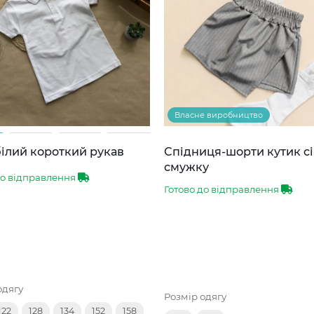
Власне виробництво
ілий короткий рукав
Спідниця-шорти кутик сі
смужку
до відправлення
Готово до відправлення
одягу
Розмір одягу
122
128
134
152
158