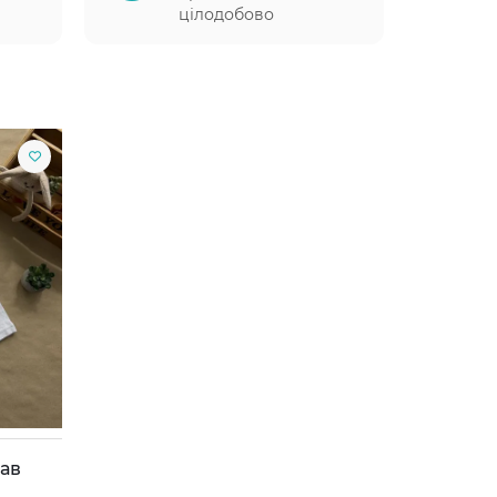
цілодобово
кав