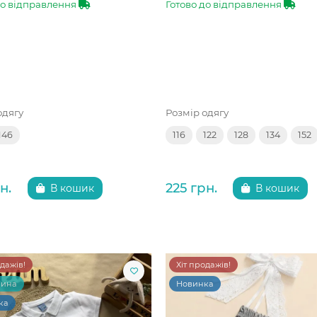
до відправлення
Готово до відправлення
одягу
Розмір одягу
146
116
122
128
134
152
н.
225 грн.
В кошик
В кошик
одажів!
Хіт продажів!
чина
Новинка
ка