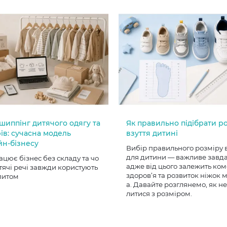
шиппінг дитячого одягу та
Як правильно підібрати р
ів: сучасна модель
взуття дитині
йн-бізнесу
Вибір правильного розміру 
для дитини — важливе завд
ацює бізнес без складу та чо
адже від цього залежить ком
тячі речі завжди користують
здоров’я та розвиток ніжок
питом
а. Давайте розглянемо, як н
литися з розміром.