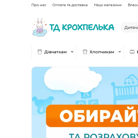
Про нас
Оплата та доставка
Наші магазини
Влас
Дівчаткам
Хлопчикам