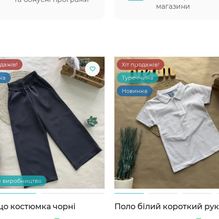
магазини
одажів!
Хіт продажів!
ка
Туреччина
Новинка
е виробництво
цо костюмка чорні
Поло білий короткий ру