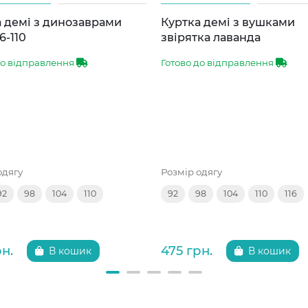
 демі з динозаврами
Куртка демі з вушками
6-110
звірятка лаванда
до відправлення
Готово до відправлення
одягу
Розмір одягу
92
98
104
110
92
98
104
110
116
рн.
475 грн.
В кошик
В кошик