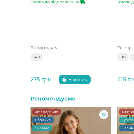
Готово до відправлення
Готово 
Розмір одягу
Розмір 
140
116
275 грн.
415 гр
В кошик
Рекомендуємо
Хіт продажів!
Хіт пр
Новинка
Туреч
Україна
Новин