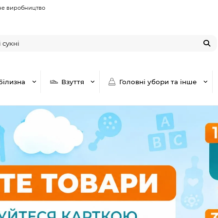
не виробництво
Білизна
Взуття
Головні убори та інше