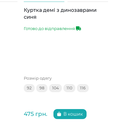
Куртка демі з динозаврами
Куртка д
синя
лаванда
Готово до відправлення
Готово до 
Розмір одягу
Розмір одяг
92
98
104
110
116
92
98
475 грн.
475 грн.
В кошик