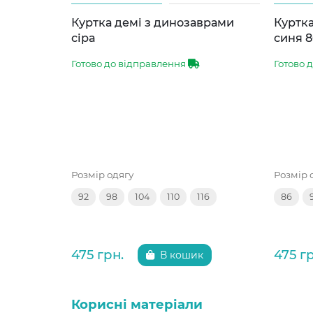
Куртка демі з динозаврами
Куртка
сіра
синя 8
Готово до відправлення
Готово 
Розмір одягу
Розмір 
92
98
104
110
116
86
475 грн.
475 г
В кошик
Корисні матеріали