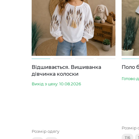
Відшивається. Вишиванка
Поло б
дівчинка колоски
Готово 
Вихід з цеху: 10.08.2026
Розмір 
Розмір одягу
116